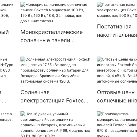
мощностью 60 Вт, 80 Вт,
с полуразрезо
 и
100 Вт с литий-железо-
монокристалл
ной
фосфатными
перковым кре
Портативная
аккумуляторами.
ный
Монокристаллические
мощностью 54
накопительная
солнечные панели
более | Foxtec
электростанци
,
Foxtech мощностью 100
Solar Mini мо
Вт, 120 Вт, 160 Вт, 18 В, 32
500 Вт, 1000 Вт
 60
ячейки, для домашних
т,
систем.
е
Солнечная
Оптовые цены
ы
электростанция Foxtech
солнечные ин
 N-
мощностью 17,55 кВт,
Foxtech Solar L
ью
завод по производству
America: инве
т,
солнечных батарей для
чистой синус
е
Эквадора, Бразилии и
волной, 4 кВт, 