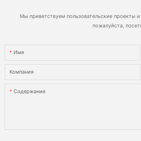
параллельного
двумя батареями.
подключения 9 блоков к
Мы приветствуем пользовательские проекты и 
фотоэлектрической
пожалуйста, посет
системе.
Имя
Компания
Содержание