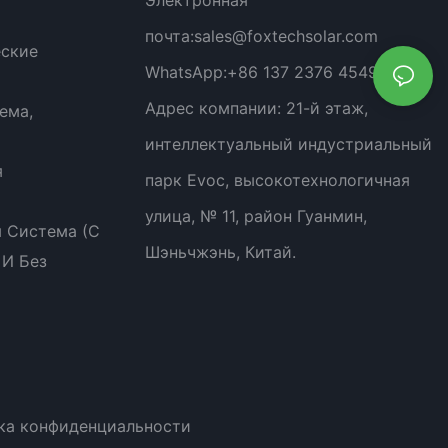
почта:
sales@foxtechsolar.com
еские
WhatsApp:
+86 137 2376 4549
Адрес компании:
21-й этаж,
ема,
интеллектуальный индустриальный
я
парк Evoc, высокотехнологичная
улица, № 11, район Гуанмин,
 Система (с
Шэньчжэнь, Китай.
 И Без
ка
конфиденциальности