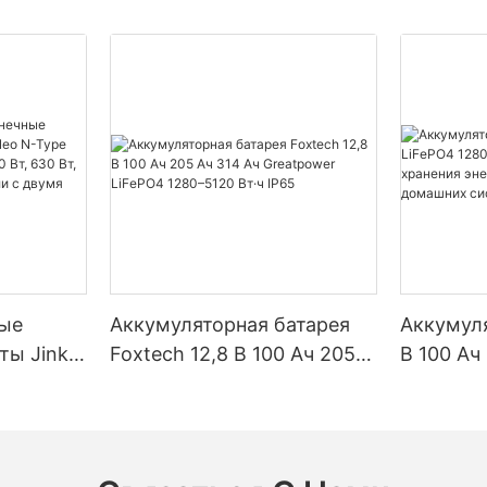
ые
Аккумуляторная батарея
Аккумуля
ты Jinko
Foxtech 12,8 В 100 Ач 205
В 100 Ач
Type
Ач 314 Ач Greatpower
5120 Вт·
90 Вт,
LiFePO4 1280–5120 Вт·ч
хранения
 Вт,
IP65
солнечн
ули с
систем