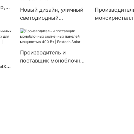
Колумбии, автономная
В, 120/240 В,
»,
Новый дизайн, уличный
Производител
система 120 В.
солнечные инв
й
светодиодный
монокристалл
светильник на
солнечных па
солнечных батареях,
Foxtech Solar 
алюминиевый,
Вт 670 Вт, ра
водонепроницаемый
на части, 132 
Производитель и
IP66, мощностью 60 Вт,
поставщик моноблочных
ных
80 Вт, 100 Вт.
солнечных панелей
ых
мощностью 400 Вт |
Foxtech Solar
tech