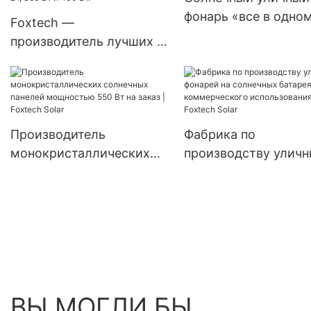
модули с двумя
фонарь «все в одном
Foxtech —
батареями.
солнечный парусны
производитель лучших и
фонарь,
недорогих солнечных
водонепроницаемая
панелей с
лампа
монокристаллическими
элементами диаметром
Производитель
Фабрика по
182 мм, мощностью 300
монокристаллических
производству улич
Вт, 360 Вт и 400 Вт.
солнечных панелей
фонарей на солнечн
мощностью 550 Вт на
батареях для
заказ | Foxtech Solar
коммерческого
использования | Fox
Solar
ВЫ МОГЛИ БЫ