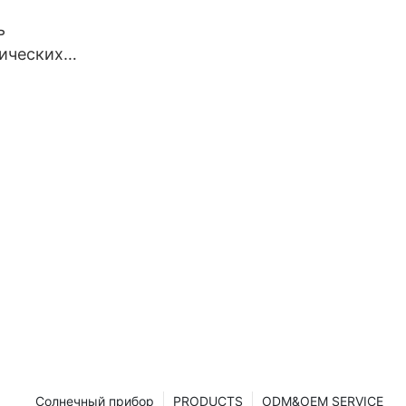
 автономные
ь
ерторы.
ических
нелей
210 мм 660
зделенных
ячейки.
Солнечный прибор
PRODUCTS
ODM&OEM SERVICE