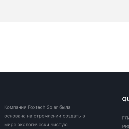
QU
Компания Foxtech Solar была
основана на стремлении создать в
ГЛ
мире экологически чистую
PR