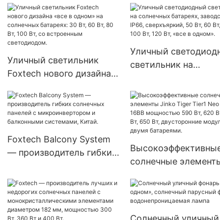
подключения к сети.
морозильников с
Проект по установке
солнечной батареей
солнечных батарей на
питанием от солнеч
коммерческой крыше.
энергии (12 В
Уличный светодиод
постоянного тока).
Уличный светильник
светильник на
Foxtech нового дизайна
солнечных батареях
«все в одном» на
заводской, IP66,
солнечных батареях: 30
сверхъяркий, 50 Вт,
Вт, 60 Вт, 80 Вт, 100 Вт,
Вт, 80E, 100 Вт, 120 В
со встроенным
«все в одном».
Foxtech Balcony System
светодиодом.
Высокоэффективны
— производитель гибких
солнечные элемент
солнечных панелей с
Jinko Tiger Tier1 Neo
микроинвертором и
Type 16BB мощност
балконными системами,
590 Вт, 620 Вт, 630 В
Китай.
650 Вт, двусторонни
Солнечный уличный