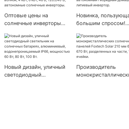
Оптовые цены на
Новинка, пользующ
солнечные инверторы
большим спросом!
Foxtech Solar Latin
Инвертор для солне
America: инверторы с
энергии MPPT 3,6 кВ
чистой синусоидальной
кВт 48 В, автономн
волной, 4 кВт, 6 кВт, 48
гибридный домашн
В, 120/240 В, автономные
литиевый инвертор.
Новый дизайн, уличный
Производитель
солнечные инверторы.
светодиодный
монокристаллическ
светильник на
солнечных панелей
солнечных батареях,
Foxtech Solar 210 м
алюминиевый,
Вт 670 Вт, разделен
водонепроницаемый
на части, 132 ячейки
IP66, мощностью 60 Вт,
80 Вт, 100 Вт.