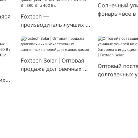
650 Вт, двусторонние
Эквадора, Бра
Солнечный ул
модули с двумя
Колумбии, ав
фонарь «все в
аяся
Foxtech —
батареями.
система 120 В.
солнечный па
производитель лучших и
фонарь,
чной
недорогих солнечных
водонепрониц
т 6,2
панелей с
лампа
ый
монокристаллическими
ий
элементами диаметром
Foxtech Solar | Оптовая
Оптовый пост
182 мм, мощностью 300
продажа долговечных и
долговечных 
Вт, 360 Вт и 400 Вт.
качественных солнечных
их
фонарей на со
панелей для жилых
батареях с
домов
м 660
индукционны
ных
креплением | 
.
Solar