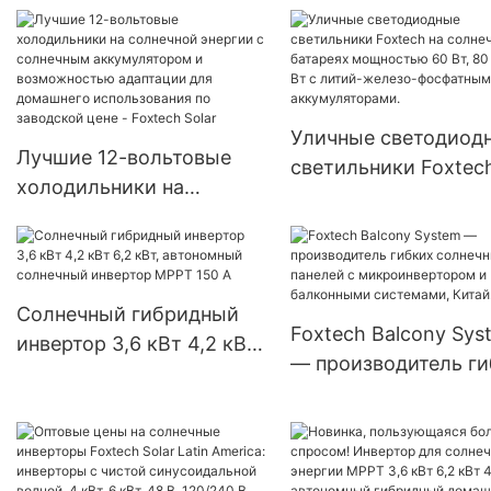
к сети.
энергосистеме
Уличные светодиод
Лучшие 12-вольтовые
светильники Foxtec
холодильники на
солнечных батареях
солнечной энергии с
мощностью 60 Вт, 80
солнечным
100 Вт с литий-желе
аккумулятором и
фосфатными
возможностью
Солнечный гибридный
аккумуляторами.
Foxtech Balcony Sys
адаптации для
инвертор 3,6 кВт 4,2 кВт
— производитель ги
домашнего
6,2 кВт, автономный
солнечных панелей 
использования по
солнечный инвертор
микроинвертором и
заводской цене - Foxtech
MPPT 150 А
балконными систем
Solar
Китай.