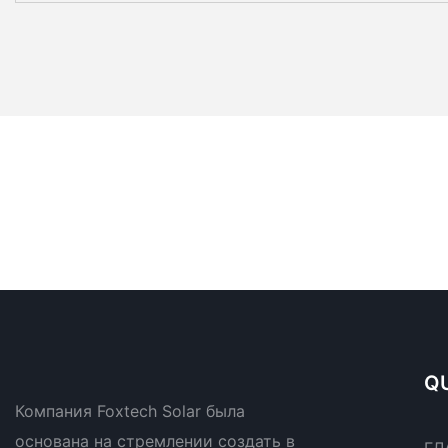
QU
Компания Foxtech Solar была
основана на стремлении создать в
ГЛ