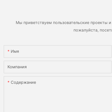
возможность
двусторонние мод
параллельного
двумя батареями.
подключения 9 блоков к
Мы приветствуем пользовательские проекты и 
фотоэлектрической
пожалуйста, посет
системе.
Имя
Компания
Содержание