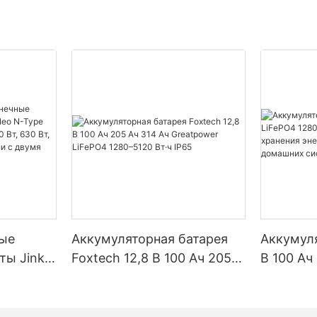
ые
Аккумуляторная батарея
Аккумуля
ты Jinko
Foxtech 12,8 В 100 Ач 205
В 100 Ач
Type
Ач 314 Ач Greatpower
5120 Вт·
90 Вт,
LiFePO4 1280–5120 Вт·ч
хранения
 Вт,
IP65
солнечн