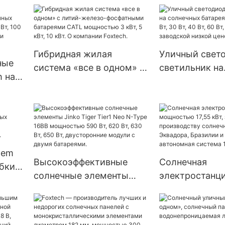
кондиционеры
холодильнико
переменного и
морозильнико
постоянного тока
солнечной бат
мощностью 12000-18000
питанием от с
Гибридная жилая
Уличный свет
BTU от производителя.
энергии (12 В
ные
система «все в одном» с
светильник на
постоянного то
h на
литий-железо-
солнечных бат
фосфатными батареями
мощностью 20 
 Вт,
CATL мощностью 3 кВт,
40 Вт, 60 Вт, 8
зо-
5 кВт, 10 кВт. О компании
Вт по заводск
Foxtech.
цене.
tem
Высокоэффективные
Солнечная
бких
солнечные элементы
электростанци
с
Jinko Tiger Tier1 Neo N-
мощностью 17,
Type 16BB мощностью
завод по прои
ами,
590 Вт, 620 Вт, 630 Вт,
солнечных бат