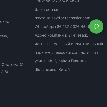
Тел.:
+86 137 2376 4549
Электронная
почта:
sales@foxtechsolar.com
еские
WhatsApp:
+86 137 2376 4549
Адрес компании:
21-й этаж,
ема,
интеллектуальный индустриальный
я
парк Evoc, высокотехнологичная
улица, № 11, район Гуанмин,
 Система (с
Шэньчжэнь, Китай.
 И Без