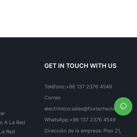
GET IN TOUCH WITH US
Teléfono:
+86 137 2376 4549
Correo
electrónico:
sales@foxtechsolar.com
lar
WhatsApp:
+86 137 2376 4549
o A La Red
Dirección de la empresa:
Piso 21,
 La Red