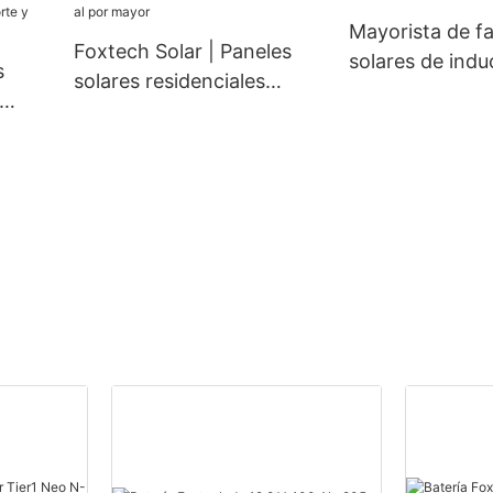
mm, 300 W, 360 W y 400
Mayorista de fa
W, a precios económicos.
Foxtech Solar | Paneles
solares de indu
s
solares residenciales
duraderas | Fox
duraderos y de alta calidad
10
al por mayor
de
das.