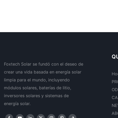
QU
Foxtech Solar se fundó con el deseo de
crear una vida basada en energía solar
Ho
limpia para el mundo, incluyendo
PR
módulos solares, baterías de litio,
OD
inversores solares y sistemas de
CA
energía solar.
NE
AB