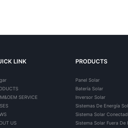
ICK LINK
PRODUCTS
gar
Panel Solar
ODUCTS
Batería Solar
M&OEM SERVICE
Inversor Solar
SES
Sistemas De Energía So
WS
Sistema Solar Conectad
OUT US
Sistema Solar Fuera De