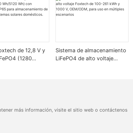
oxtech de 12,8 V y
Sistema de almacenamiento
iFePO4 (1280
LiFePO4 de alto voltaje
 Wh) con
Foxtech de 100-261 kWh y
ción IP65 para
1000 V, OEM/ODM, para uso
miento de energía
en múltiples escenarios
as solares
os.
tener más información, visite el sitio web o contáctenos