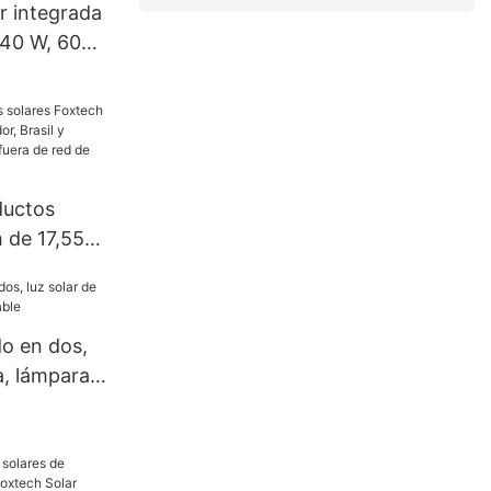
r integrada
 40 W, 60
W, precio
ábrica.
ductos
 de 17,55
, Brasil y
sistema
 120 V.
do en dos,
a, lámpara