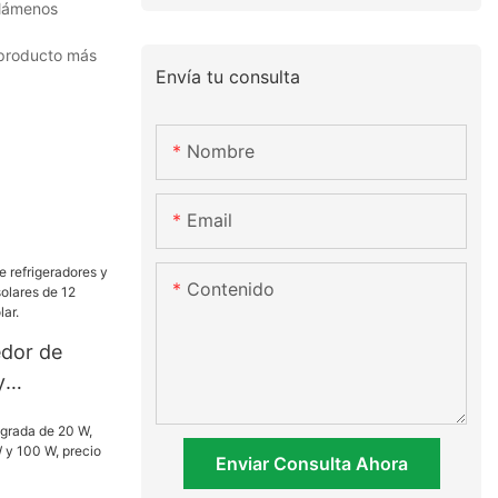
llámenos
l producto más
Envía tu consulta
Nombre
Email
Contenido
edor de
y
íbridos
oltios CC
Enviar Consulta Ahora
.