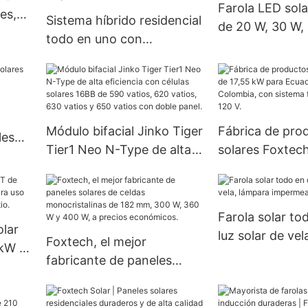
Farola LED sola
es,
Sistema híbrido residencial
de 20 W, 30 W,
todo en uno con
W, 80 W y 100 
almacenamiento solar de
económico de f
baterías de litio y hierro
CATL de 3 kW, 5 kW y 10
kW. Acerca de Foxtech.
Módulo bifacial Jinko Tiger
Fábrica de pro
les
Tier1 Neo N-Type de alta
solares Foxtech
ra
eficiencia con células
kW para Ecuador
solares 16BB de 590
Colombia, con 
vatios, 620 vatios, 630
fuera de red de
Farola solar to
vatios y 650 vatios con
olar
luz solar de vel
Foxtech, el mejor
doble panel.
 kW y
impermeable
fabricante de paneles
o
solares de celdas
la
monocristalinas de 182