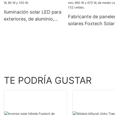
kW, 48 V, 120/240 V, para
uso fuera de la red.
Iluminación solar LED para
Fabricante de panele
exteriores, de aluminio,
solares Foxtech Solar
IP66, resistente al agua, 60
monocristalinos de 2
W, 80 W y 100 W.
mm, 660 W y 670 W, 
medio corte y 132 cel
TE PODRÍA GUSTAR