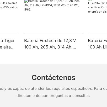
ko Tiger
Batería Foxtech de 12,8 V,
Batería F
e alta
100 Ah, 205 Ah, 314 Ah,
100 Ah L
as solares
LiFePO4, 1280 Wh-5120 Wh,
Wh/5120
, 620
IP65.
clasifica
y 650
almacena
nel.
en sistem
Contáctenos
doméstic
s y es capaz de atender los requisitos específicos. Para ob
directamente con preguntas o consultas.