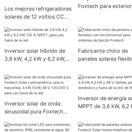
Foxtech para exterior
Los mejores refrigeradores
60 W, 80 W y 100 W,
solares de 12 voltios CC
LiFePO4
con batería solar y
adaptables para uso
doméstico. Precio de
fábrica - Foxtech Solar.
Inversor solar híbrido de
Fabricante chino de
3,6 kW, 4,2 kW y 6,2 kW,
paneles solares flexib
150 A, MPPT, para uso
con microinversor pa
fuera de la red.
sistemas de balcón
Foxtech
Inversor de energía s
Inversor solar de onda
MPPT de 3,6 kW, 6,2
sinusoidal pura Foxtech
48 V, híbrido, para us
Solar Latinoamérica,
doméstico y fuera de 
precio mayorista, 4 kW, 6
red, de litio.