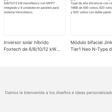
Inversor solar híbrido
Módulo bifacial Jin
Foxtech de 6/8/10/12 kW
Tier1 Neo N-Type d
monofásico con MPPT
eficiencia con célul
integrado y 9 unidades en
16BB de 590 vatios
paralelo para sistema
vatios, 630 vatios 
fotovoltaico.
vatios con doble pa
Damos la bienvenida a los diseños e ideas personalizado