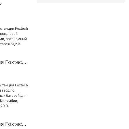
ь
й Foxtech
ощностью 2
т, 8 кВт, 10
 домов с
ртором
я Foxtech
а,
й системы
и,
вертор,
ея 51,2 В.
я Foxtech