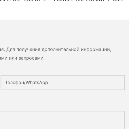
ч IP65 для
В высокого напряжения,
 энергии и
OEM/ODM, на основе
ых домашних
LiFePO4, для различных
сценариев использования.
ия. Для получения дополнительной информации,
ами или запросами.
Телефон/WhatsApp