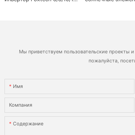
кВт, однофазный, со
Tiger Tier1 Neo N-
встроенным MPPT-
16BB мощностью 5
контроллером,
620 Вт, 630 Вт, 650
возможность
двусторонние мод
параллельного
двумя батареями.
подключения 9 блоков к
Мы приветствуем пользовательские проекты и 
фотоэлектрической
пожалуйста, посет
системе.
Имя
Компания
Содержание