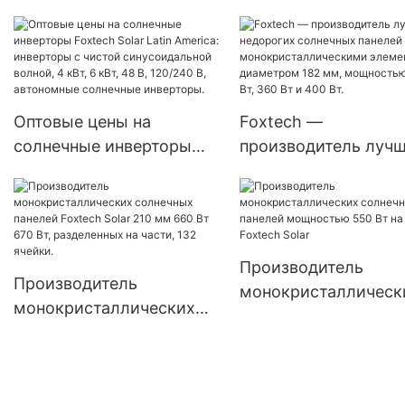
Solar Mini мощностью
микроинвертором и
500 Вт, 1000 Вт, 1500 Вт.
балконными систем
Китай.
Оптовые цены на
Foxtech —
солнечные инверторы
производитель лучш
Foxtech Solar Latin
недорогих солнечн
America: инверторы с
панелей с
чистой синусоидальной
монокристалличес
волной, 4 кВт, 6 кВт, 48
элементами диамет
Производитель
В, 120/240 В, автономные
182 мм, мощностью
Производитель
монокристаллическ
солнечные инверторы.
Вт, 360 Вт и 400 Вт.
монокристаллических
солнечных панелей
солнечных панелей
мощностью 550 Вт 
Foxtech Solar 210 мм 660
заказ | Foxtech Solar
Вт 670 Вт, разделенных