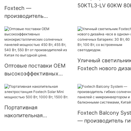
50KTL3-LV 60KW 8
Foxtech —
для солнечных
производитель
энергосистем,
высококачественных
устанавливаемый в 
солнечных
светодиодных уличных
светильников
мощностью 30 Вт, 50 Вт,
Уличный светильни
60 Вт, 80 Вт, 100 Вт для
Оптовые поставки OEM
Foxtech нового диза
государственных
высокоэффективных
«все в одном» на
проектов.
монокристаллических
солнечных батареях
солнечных панелей
Вт, 60 Вт, 80 Вт, 100 
мощностью 450 Вт, 455
со встроенным
Вт, 540 Вт, 550 Вт от
Портативная
светодиодом.
Foxtech Balcony Sys
производителей из Китая
накопительная
— производитель ги
по выгодной цене.
электростанция Foxtech
солнечных панелей 