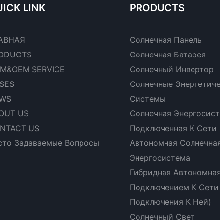
ICK LINK
PRODUCTS
АВНАЯ
Солнечная Панель
ODUCTS
Солнечная Батарея
M&OEM SERVICE
Солнечный Инвертор
SES
Солнечные Энергетич
WS
Системы
OUT US
Солнечная Энергосист
NTACT US
Подключенная К Сети
сто Задаваемые Вопросы
Автономная Солнечна
Энергосистема
Гибридная Автономная
Подключением К Сети
Подключения К Ней)
Солнечный Свет