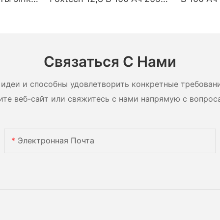
Type
Ач 314 Ач Greatpower
5120 Вт·
90 Вт,
LiFePO4 1280–5120 Вт·ч
хранения
 Вт,
IP65
солнечн
ули с
систем
Связаться С Нами
идеи и способны удовлетворить конкретные требован
ите веб-сайт или свяжитесь с нами напрямую с вопрос
Электронная Почта