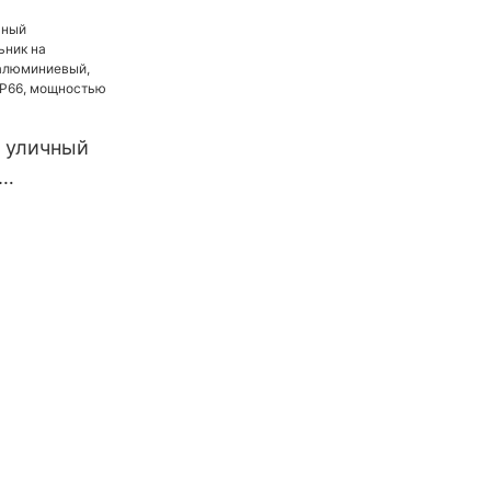
55 кВт,
зводству
арей для
зилии и
тономная
 уличный
ареях,
,
аемый
ью 60 Вт,