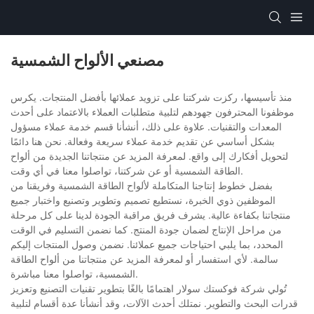
مصنعي الألواح الشمسية
منذ تأسيسها، ركزت شركتنا على تزويد عملائها بأفضل المنتجات. يكرس
موظفونا المحترفون جهودهم لتلبية متطلبات العملاء بالاعتماد على أحدث
المعدات والتقنيات. علاوة على ذلك، أنشأنا قسم خدمة عملاء مسؤول
بشكل أساسي عن تقديم خدمة عملاء سريعة وفعالة. نحن هنا دائمًا
لتحويل أفكارك إلى واقع. لمعرفة المزيد عن منتجاتنا الجديدة من ألواح
الطاقة الشمسية أو عن شركتنا، تواصلوا معنا في أي وقت.
بفضل خطوط إنتاجنا المتكاملة لألواح الطاقة الشمسية وفريقنا من
الموظفين ذوي الخبرة، نستطيع تصميم وتطوير وتصنيع واختبار جميع
منتجاتنا بكفاءة عالية. يشرف فريق مراقبة الجودة لدينا على كل مرحلة
من مراحل الإنتاج لضمان جودة المنتج. كما نضمن التسليم في الوقت
المحدد، بما يلبي احتياجات جميع عملائنا. نضمن وصول المنتجات إليكم
سالمة. لأي استفسار أو لمعرفة المزيد عن منتجاتنا من ألواح الطاقة
الشمسية، تواصلوا معنا مباشرة.
تُولي شركة فوكستك سولار اهتمامًا بالغًا بتطوير تقنيات التصنيع وتعزيز
قدرات البحث والتطوير. نمتلك أحدث الآلات، وقد أنشأنا عدة أقسام لتلبية