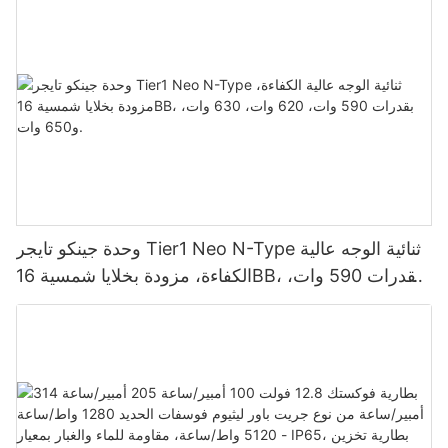
لأنظمة الطاقة الشمسية الكهروضوئية.
وحدة جينكو تايجر Tier1 Neo N-Type ثنائية الوجه عالية
الكفاءة، مزودة بخلايا شمسية 16BB، بقدرات 590 وات،
620 وات، 630 وات، و650 وات.