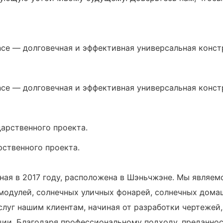
рственного проекта.
анная в 2017 году, расположена в Шэньчжэне. Мы являе
одулей, солнечных уличных фонарей, солнечных домаш
луг нашим клиентам, начиная от разработки чертежей,
ции. Благодаря профессиональному подходу, преданно