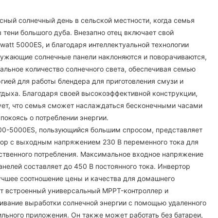
сный солнечный день в сельской местности, когда семья
 тени большого дуба. Внезапно отец включает свой
watt 5000ES, и благодаря интеллектуальной технологии
ружающие солнечные панели наклоняются и поворачиваются,
альное количество солнечного света, обеспечивая семью
ргией для работы блендера для приготовления смузи и
тдыха. Благодаря своей высокоэффективной конструкции,
ует, что семья сможет наслаждаться бесконечными часами
спокоясь о потреблении энергии.
500-5000ES, пользующийся большим спросом, представляет
тор с выходным напряжением 230 В переменного тока для
бственного потребления. Максимальное входное напряжение
анелей составляет до 450 В постоянного тока. Инвертор
учшее соотношение цены и качества для домашнего
ет встроенный универсальный MPPT-контроллер и
ивание выработки солнечной энергии с помощью удаленного
ильного приложения. Он также может работать без батареи,