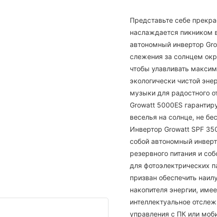
Представьте себе прекра
наслаждается пикником в
автономный инвертор Gro
слежения за солнцем ок
чтобы улавливать максим
экологически чистой эне
музыки для радостного о
Growatt 5000ES гарантир
веселья на солнце, не бе
Инвертор Growatt SPF 3
собой автономный инвер
резервного питания и со
для фотоэлектрических п
призван обеспечить наил
накопителя энергии, име
интеллектуальное отслеж
управления с ПК или моб