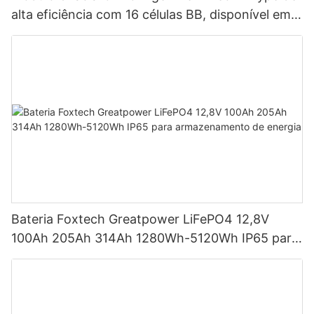
alta eficiência com 16 células BB, disponível em
potências de 590 W, 620 W, 630 W e 650 W.
Bateria Foxtech Greatpower LiFePO4 12,8V
100Ah 205Ah 314Ah 1280Wh-5120Wh IP65 para
armazenamento de energia