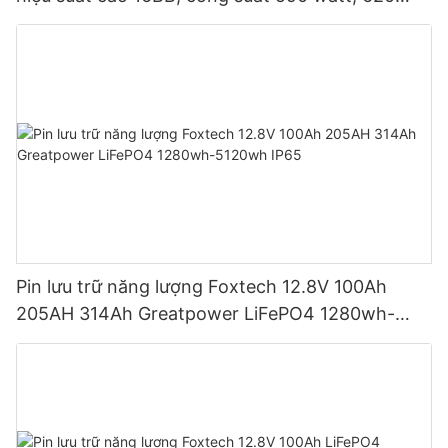
watt, 630 watt, 650 watt, dạng module hai mặt.
Pin lưu trữ năng lượng Foxtech 12.8V 100Ah
205AH 314Ah Greatpower LiFePO4 1280wh-
5120wh IP65