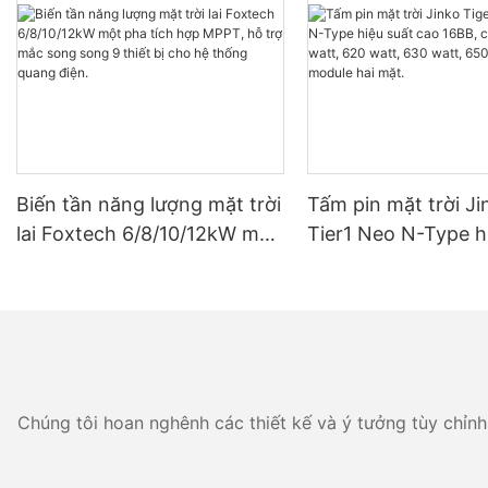
Biến tần năng lượng mặt trời
Tấm pin mặt trời Ji
lai Foxtech 6/8/10/12kW một
Tier1 Neo N-Type h
pha tích hợp MPPT, hỗ trợ
cao 16BB, công suấ
mắc song song 9 thiết bị
watt, 620 watt, 630
cho hệ thống quang điện.
650 watt, dạng mod
mặt.
Chúng tôi hoan nghênh các thiết kế và ý tưởng tùy chỉnh 