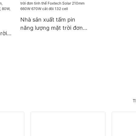
Giá bán buôn 4kW 6kW
kích thước 18
iện
48V 120/240V - Biến tần
suất 300W, 36
năng lượng mặt trời độc
Nhà sản xuất tấm pin
lập
năng lượng mặt trời đơn
rời
tinh thể Foxtech Solar
hôm,
210mm 660W 670W cắt
ng
đôi 132 cell
.
T