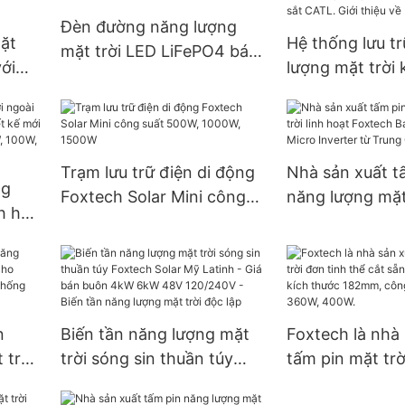
Solar
Growatt nối lướ
Đèn đường năng lượng
ặt
Hệ thống lưu t
mặt trời LED LiFePO4 bán
với
lượng mặt trời 
chạy ngoài trời Foxtech
ời và
năng dành cho 
60w 80w 100w.
ợp
công suất 3kW
ất
sử dụng pin lit
r
CATL. Giới thiệ
Trạm lưu trữ điện di động
Nhà sản xuất t
ng
Foxtech.
Foxtech Solar Mini công
năng lượng mặt 
ch hợp
suất 500W, 1000W, 1500W
hoạt Foxtech B
t kế
System Micro I
 suất
Trung Quốc
W,
n
Biến tần năng lượng mặt
Foxtech là nhà
 trời
trời sóng sin thuần túy
tấm pin mặt trờ
Foxtech Solar Mỹ Latinh -
thể cắt sẵn giá 