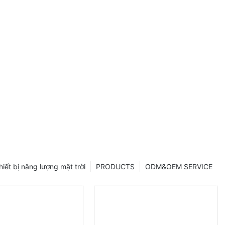
2mm, công
0W, 400W.
hiết bị năng lượng mặt trời
PRODUCTS
ODM&OEM SERVICE