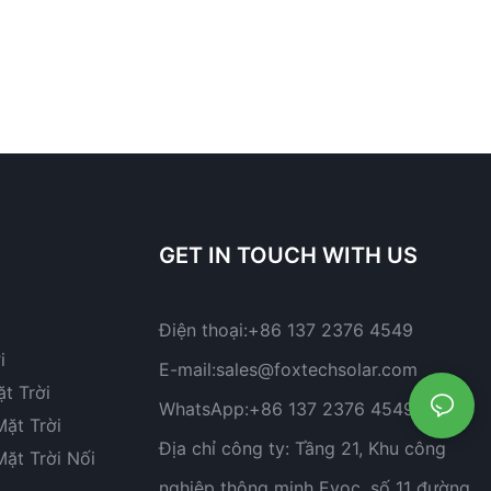
GET IN TOUCH WITH US
Điện thoại:
+86 137 2376 4549
i
E-mail:
sales@foxtechsolar.com
t Trời
WhatsApp:
+86 137 2376 4549
ặt Trời
Địa chỉ công ty:
Tầng 21, Khu công
ặt Trời Nối
nghiệp thông minh Evoc, số 11 đường