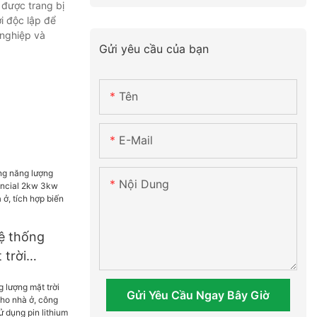
 được trang bị
i độc lập để
 nghiệp và
Gửi yêu cầu của bạn
Tên
E-Mail
Nội Dung
ệ thống
 trời
ncial 2kw
10kw cho
Gửi Yêu Cầu Ngay Bây Giờ
 biến tần