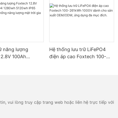
rữ năng lượng
Hệ thống lưu trữ LiFePO4
12.8V 100Ah
điện áp cao Foxtech 100-
 1280wh 5120wh
261kWh 1000V dành cho
h cho hệ thống
sản xuất OEM/ODM, ứng
g mặt trời gia đình
dụng đa mục đích.
n, vui lòng truy cập trang web hoặc liên hệ trực tiếp với