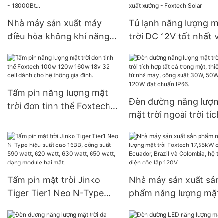
Nhà máy sản xuất máy
Tủ lạnh năng lượng m
điều hòa không khí năng
trời DC 12V tốt nhất 
lượng mặt trời lai AC-DC
pin năng lượng mặt tr
chất lượng tốt nhất, công
bộ chuyển đổi phù h
suất 12000Btu - 18000Btu.
cho gia đình - Giá xu
xưởng - Foxtech Sola
Tấm pin năng lượng mặt
Đèn đường năng lượ
trời đơn tinh thể Foxtech
mặt trời ngoài trời tí
100w 120w 160w 18v 32
tất cả trong một, thiế
cell dành cho hệ thống gia
mới từ nhà máy, công
đình.
30W, 50W, 100W, 120
đạt chuẩn IP66.
Tấm pin mặt trời Jinko
Nhà máy sản xuất sả
Tiger Tier1 Neo N-Type
phẩm năng lượng mặt
hiệu suất cao 16BB, công
Foxtech 17,55kW cho