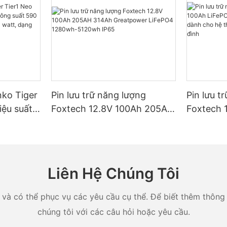
nko Tiger
Pin lưu trữ năng lượng
Pin lưu t
iệu suất
Foxtech 12.8V 100Ah 205AH
Foxtech 
t 590
314Ah Greatpower LiFePO4
LiFePO4
 watt,
1280wh-5120wh IP65
IP65 dàn
ule hai
năng lượn
Liên Hệ Chúng Tôi
và có thể phục vụ các yêu cầu cụ thể. Để biết thêm thông ti
chúng tôi với các câu hỏi hoặc yêu cầu.