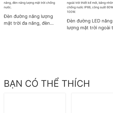
suất 590 watt, 620 watt,
Ecuador, Brazil và
630 watt, 650 watt, dạng
Colombia, hệ thống đ
module hai mặt.
độc lập 120V.
Đèn đường năng lượng
Đèn đường LED năng
mặt trời đa năng, đèn
lượng mặt trời ngoài t
năng lượng mặt trời chống
thiết kế mới, bằng n
nước.
chống nước IP66, cô
suất 60W, 80W, 100W
BẠN CÓ THỂ THÍCH