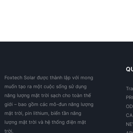
QU
Foxtech Solar được thành lập với mong
muốn tạo ra một cuộc sống sử dụng
Tr
năng lượng mặt trời sạch cho toàn thế
PR
giới – bao gồm các mô-đun năng lượng
OD
mặt trời, pin lithium, biến tần năng
CA
lượng mặt trời và hệ thống điện mặt
NE
trời.
AB