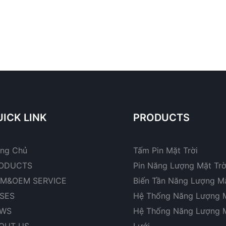
ICK LINK
PRODUCTS
ang Chủ
Tấm Pin Mặt Trời
ODUCTS
Pin Năng Lượng Mặt Trờ
M&OEM SERVICE
Biến Tần Năng Lượng Mặ
SES
Hệ Thống Năng Lượng M
WS
Hệ Thống Năng Lượng M
OUT US
Lưới