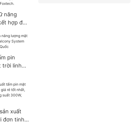
i.
rữ năng
kết hợp đa
nhà ở,
, 5kW, 10kW
hium sắt
u về
ấm pin
trời linh
alcony
nverter từ
 sản xuất
i đơn tinh
rẻ tốt nhất,