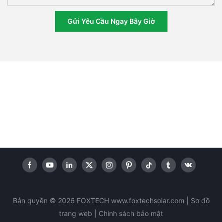
Gửi Yêu Cầu Ngay Bây Giờ
Bản quyền © 2026 FOXTECH www.foxtechsolar.com
|
Sơ đồ
trang web |
Chính sách
bảo mật