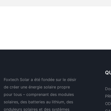
QU
Foxtech Solar a été fondée sur le désir
de créer une énergie solaire propre
Do
pour tous – comprenant des modules
PR
solaires, des batteries au lithium, des
OD
onduleurs solaires et des systèmes
CA