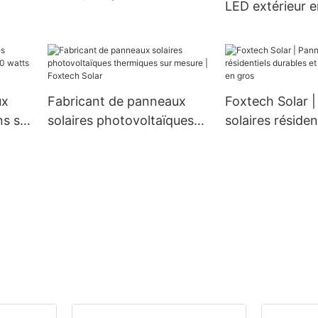
650 W.
LED extérieur e
pour navigation solaire
2
aluminium étan
 400
60 W, 80 W et 
nouveau modèl
ux
Fabricant de panneaux
Foxtech Solar 
ns sur
solaires photovoltaïques
solaires résiden
|
thermiques sur mesure |
durables et de 
Foxtech Solar
qualité en gros