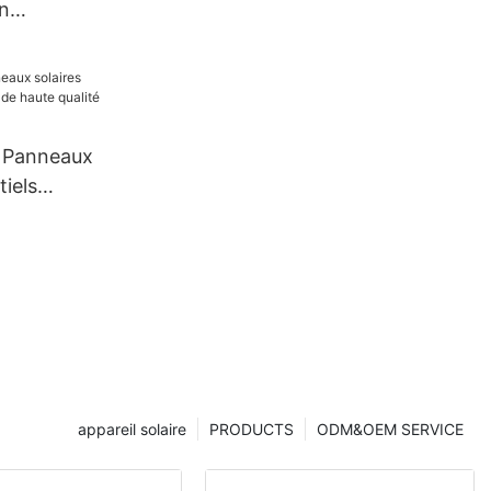
n
che IP66,
100 W,
e
| Panneaux
tiels
haute
appareil solaire
PRODUCTS
ODM&OEM SERVICE