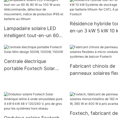
qualité (30 W, 50 W, 60 W,
pour systèmes d'éner
80 W et 100 W) pour les
solaire
projets gouvernementaux
Résidence hybride to
Lampadaire solaire LED
en-un 3 kW 5 kW 10 
intelligent tout-en-un 60
Système de stockage
W, 80 W ou 100 W avec
solaire par batterie li
télécommande, détecteur
fer CATL À propos de
de mouvement, indice de
Foxtech
Centrale électrique
protection IP65 et batterie
Fabricant chinois de
portable Foxtech Solar
au lithium
panneaux solaires fle
Mini design 500W, 1000W,
à micro-onduleurs po
1500W
systèmes de balcon
Foxtech
Foxtech, fabricant de
Onduleur solaire Foxtech