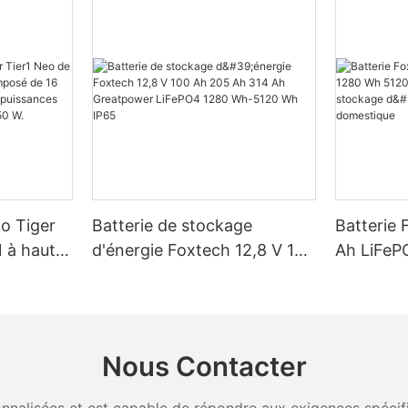
ko Tiger
Batterie de stockage
Batterie 
 à haut
d'énergie Foxtech 12,8 V 100
Ah LiFeP
é de 16
Ah 205 Ah 314 Ah
Wh IP65 
, pour des
Greatpower LiFePO4 1280
stockage 
W, 620 W,
Wh-5120 Wh IP65
domestiq
Nous Contacter