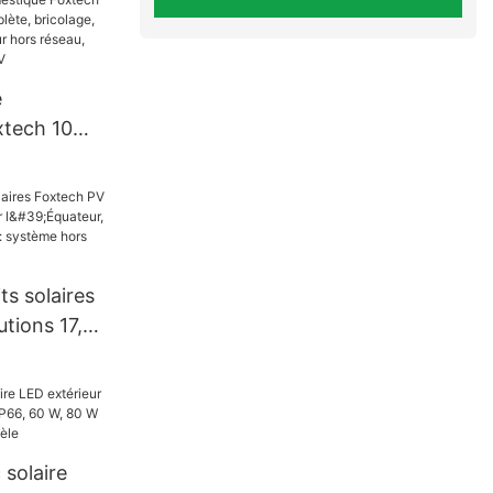
e
tech 10
n complète,
ie solaire,
éseau,
ium 51,2 V
ts solaires
utions 17,55
eur, le
ombie :
éseau 120 V
 solaire