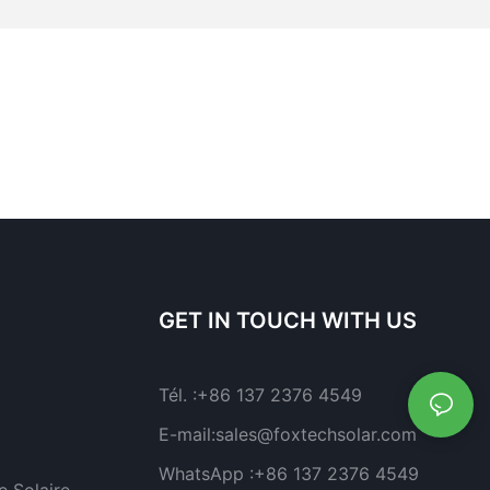
GET IN TOUCH WITH US
Tél. :
+86 137 2376 4549
E-mail:
sales@foxtechsolar.com
WhatsApp :
+86 137 2376 4549
 Solaire