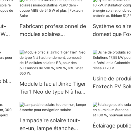
gie
réseau
ut-
Fabricant professionnel de
Système solair
kW
modules solaires
domestique Fox
monocristallins PERC
kW, installatio
thium-
demi-coupe MBB de 545
bricolage, énerg
W et plus | Foxtech Solar
onduleur hors r
batterie au lith
Usine de produi
xibles
Module bifacial Jinko Tiger
Foxtech PV Sol
ur
Tier1 Neo de type N à haut
kW pour l'Équat
rendement, composé de
Brésil et la Col
16 cellules solaires BB,
système hors r
pour des puissances de
Lampadaire solaire tout-
590 W, 620 W, 630 W et
Éclairage public
en-un, lampe étanche