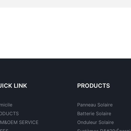
ICK LINK
PRODUCTS
micile
Panneau Solaire
ODUCTS
Batterie Solaire
M&OEM SERVICE
Onduleur Solaire
SES
Systèmes D&#39;énergie