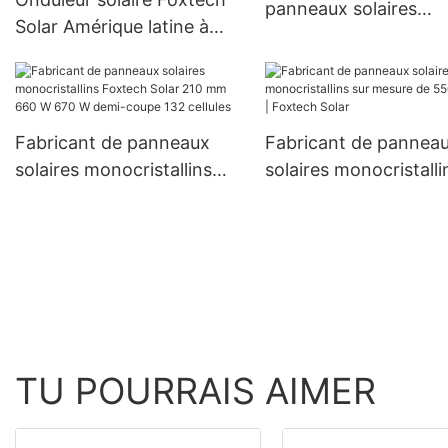
panneaux solaires
Solar Amérique latine à
monocristallins de 18
onde sinusoïdale pure 4
mm, 300 W, 360 W et
kW 6 kW 48 V 120/240 V,
W à prix avantageux
prix de gros pour les
systèmes hors réseau
Fabricant de panneaux
Fabricant de pannea
solaires monocristallins
solaires monocristalli
Foxtech Solar 210 mm 660
mesure de 550 watts 
W 670 W demi-coupe 132
Foxtech Solar
cellules
TU POURRAIS AIMER