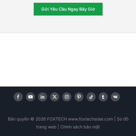
Gửi Yêu Cầu Ngay Bây Giờ
Bản quyền © 2026 FOXTECH www.foxtechsolar.com
|
Sơ đồ
trang web |
Chính sách
bảo mật