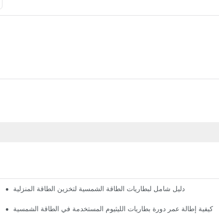
دليل شامل لبطاريات الطاقة الشمسية لتخزين الطاقة المنزلية
ة: كيفية إطالة عمر دورة بطاريات الليثيوم المستخدمة في الطاقة الشمسية
أفضل 300 مجموعة من مصابيح الشوارع الشمسية من سلسلة JKC في بانكوك، تايلاند، بسعر المصنع - فوكس