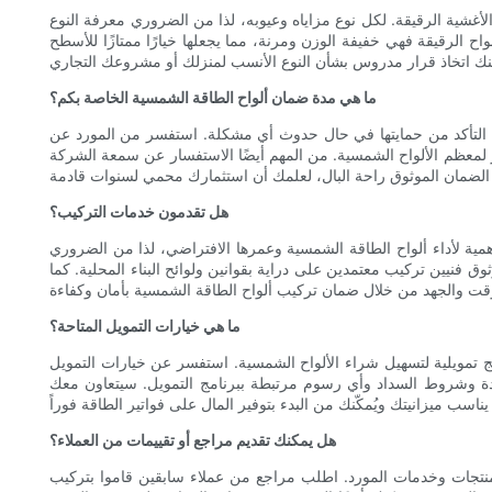
 والأغشية الرقيقة. لكل نوع مزاياه وعيوبه، لذا من الضروري معرفة النوع
لألواح الرقيقة فهي خفيفة الوزن ومرنة، مما يجعلها خيارًا ممتازًا للأسطح
ما هي مدة ضمان ألواح الطاقة الشمسية الخاصة بكم؟
روري التأكد من حمايتها في حال حدوث أي مشكلة. استفسر من المورد عن
ناءات. عادةً ما يقدم الموردون الموثوقون ضمانًا لمدة 25 عامًا على الأقل، وهو المعيار لمعظم الألواح الشمسية. من المهم أيضًا الاستفسار عن سمعة الشركة
هل تقدمون خدمات التركيب؟
أهمية لأداء ألواح الطاقة الشمسية وعمرها الافتراضي، لذا من الضروري
فنيين تركيب معتمدين على دراية بقوانين ولوائح البناء المحلية. كما
ما هي خيارات التمويل المتاحة؟
رامج تمويلية لتسهيل شراء الألواح الشمسية. استفسر عن خيارات التمويل
ائدة وشروط السداد وأي رسوم مرتبطة ببرنامج التمويل. سيتعاون معك
هل يمكنك تقديم مراجع أو تقييمات من العملاء؟
منتجات وخدمات المورد. اطلب مراجع من عملاء سابقين قاموا بتركيب