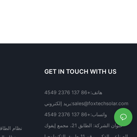
GET IN TOUCH WITH US
هاتف:
+86 137 2376 4549
sales@foxtechsolar.com
بريد إلكتروني:
واتساب:
+86 137 2376 4549
عنوان الشركة:
الطابق 21، مجمع إيفوك
نظام الطاق
الصناعي الذكي، رقم 11 طريق التكنولوجيا