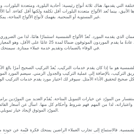
تلفة التي يقدمها. هناك ثلاثة أنواع رئيسية: أحادية البلورة، ومتعددة البلورات،
ا الأنيق، بينما تُعد الألواح متعددة البلورات أقل تكلفة ولكنها أقل كفاءة. أما ا
غير المستوية أو المنحنية. بفهمك لأنواع الألواح المتاحة، يمكنك اتخاذ قرار مدروس بشأن النوع الأنسب لمنزلك أو مشروعك التجاري.
ان الذي يقدمه المورد. تُعدّ الألواح الشمسية استثمارًا هامًا، لذا من الض
ضمان الألواح، بما في ذلك مدة الضمان، ونطاق تغطيته، وأي استث
في الوفاء بالضمانات وتقديم خدمة عملاء ممتازة. سيمنحك الضمان الموثوق راحة البال، لعلمك أن استثمارك محمي لسنوات قادمة.
سية هو ما إذا كان يقدم خدمات التركيب. يُعدّ التركيب الصحيح أمرًا بالغ ال
 التركيب، بالإضافة إلى عملية التركيب والجدول الزمني. سيضم المورد الموثوق 
لاستفسار من المورّد عن خيارات التمويل المتاحة. يُقدّم العديد من المورّدين ب
اه واعتباراته، لذا من المهم فهم شروط وأحكام كل منها. اسأل عن أسعار الف
المورّد الموثوق لإيجاد خيار تمويلي يناسب ميزانيتك ويُمكّنك من البدء بتوفير المال على فواتير الطاقة فوراً.
شمسية. فالاستماع إلى تجارب العملاء الراضين يمنحك فكرة قيّمة عن جودة 