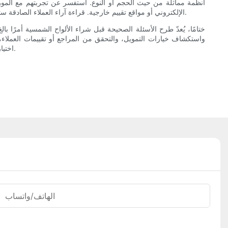
أنظمة مماثلة من حيث الحجم أو النوع. استفسر عن تجربتهم مع المورد
الإلكتروني أو مواقع تقييم خارجية. قراءة آراء العملاء الصادقة ستساعدك على تحديد مدى موثوقية المورد وجودة منتجاته. اختيار مورد ذي مراجع وتقييمات إيجابية سيمنحك الثقة في قرارك بشراء الألواح الشمسية منه.
ختامًا، يُعدّ طرح الأسئلة الصحيحة قبل شراء الألواح الشمسية أمرًا
واستكشاف خيارات التمويل، والتحقق من المراجع أو تقييمات العملاء، 
اختيارك الأمثل لمنزلك أو مشروعك التجاري. تذكّر أن المورّد الموثوق سيسعد بالإجابة على أسئلتك وتزويدك بالمعلومات التي تحتاجها لاتخاذ قرار شراء واثق.
الهاتف/واتساب