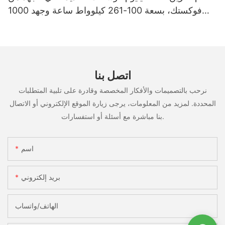
فوكستك، بسعة 100-261 كيلوواط ساعة وجهد 1000
فولت، مُصنّع حسب الطلب (OEM/ODM)، للاستخدام
في سيناريوهات متعددة
اتصل بنا
نرحب بالتصميمات والأفكار المخصصة وقادرة على تلبية المتطلبات
المحددة. لمزيد من المعلومات، يرجى زيارة الموقع الإلكتروني أو الاتصال
بنا مباشرة مع أسئلة أو استفسارات.
اسم
بريد إلكتروني
الهاتف/واتساب