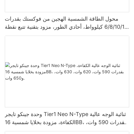
محول الطاقة الشمسية الهجين من فوكستك بقدرات
6/8/10/12 كيلوواط، أحادي الطور، مزود بتقنية تتبع نقطة
الطاقة القصوى (MPPT)، يدعم توصيل 9 وحدات بالتوازي
لأنظمة الطاقة الشمسية الكهروضوئية.
وحدة جينكو تايجر Tier1 Neo N-Type ثنائية الوجه عالية
الكفاءة، مزودة بخلايا شمسية 16BB، بقدرات 590 وات،
620 وات، 630 وات، و650 وات.