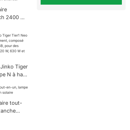
ire
ech 2400 W
n extérieur
 Jinko Tiger
pe N à haut
mposé de
ires BB,
ances de
ire tout-
630 W et
tanche
 solaire