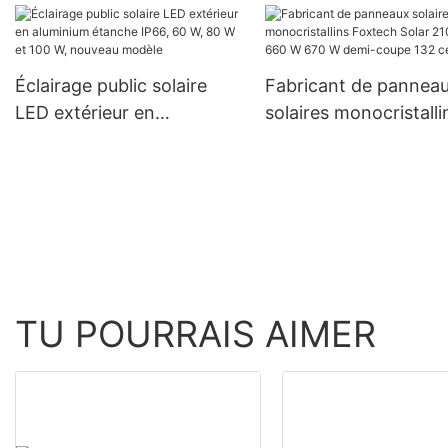
Brésil et la Colombie :
kW 6 kW 48 V 120/24
système hors réseau 120 V
prix de gros pour les
systèmes hors résea
Éclairage public solaire
Fabricant de pannea
LED extérieur en
solaires monocristalli
aluminium étanche IP66,
Foxtech Solar 210 m
60 W, 80 W et 100 W,
W 670 W demi-coupe
nouveau modèle
cellules
TU POURRAIS AIMER