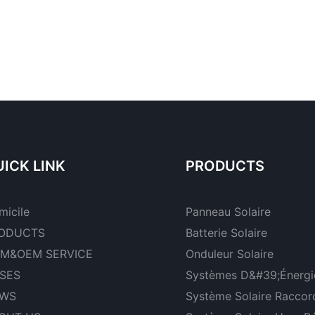
ICK LINK
PRODUCTS
micile
Panneau Solaire
ODUCTS
Batterie Solaire
M&OEM SERVICE
Onduleur Solaire
SES
Systèmes D&#39;énergie
WS
Système Solaire Raccor