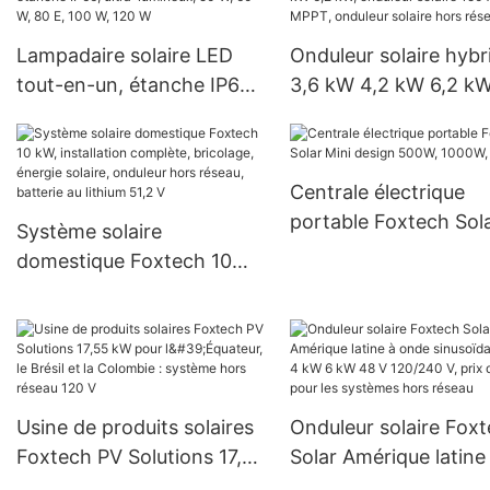
commerciales
Lampadaire solaire LED
Onduleur solaire hybr
tout-en-un, étanche IP66,
3,6 kW 4,2 kW 6,2 kW
ultra-lumineux, 50 W, 60
onduleur solaire 150 
W, 80 E, 100 W, 120 W
MPPT, onduleur solai
hors réseau
Centrale électrique
portable Foxtech Sol
Système solaire
Mini design 500W, 1
domestique Foxtech 10
1500W
kW, installation complète,
bricolage, énergie solaire,
onduleur hors réseau,
batterie au lithium 51,2 V
Usine de produits solaires
Onduleur solaire Fox
Foxtech PV Solutions 17,55
Solar Amérique latine
kW pour l'Équateur, le
onde sinusoïdale pur