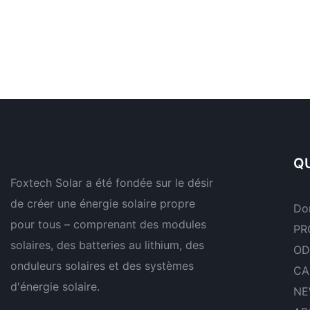
QU
Foxtech Solar a été fondée sur le désir
de créer une énergie solaire propre
Do
pour tous – comprenant des modules
PR
solaires, des batteries au lithium, des
OD
onduleurs solaires et des systèmes
CA
d'énergie solaire.
NE