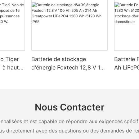
ko Tiger
Batterie de stockage
Batterie 
 à haut
d'énergie Foxtech 12,8 V 100
Ah LiFeP
é de 16
Ah 205 Ah 314 Ah
Wh IP65 
, pour des
Greatpower LiFePO4 1280
stockage 
W, 620 W,
Wh-5120 Wh IP65
domestiq
Nous Contacter
nalisées et est capable de répondre aux exigences spécifiq
us directement avec des questions ou des demandes de re