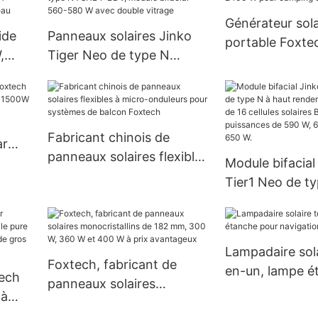
panneau solaire (12 V CC).
pour la maison
Générateur sola
ide
Panneaux solaires Jinko
portable Foxt
,
Tiger Neo de type N
pour camping e
A
78HL4-BDV, module
re
bifacial 560-580 W avec
double vitrage
Fabricant chinois de
ar
panneaux solaires flexibles
000W,
Module bifacial
à micro-onduleurs pour
Tier1 Neo de ty
systèmes de balcon
rendement, co
Foxtech
16 cellules sola
pour des puiss
Lampadaire sola
590 W, 620 W, 
Foxtech, fabricant de
en-un, lampe é
tech
650 W.
panneaux solaires
pour navigation
 à
monocristallins de 182
e 4