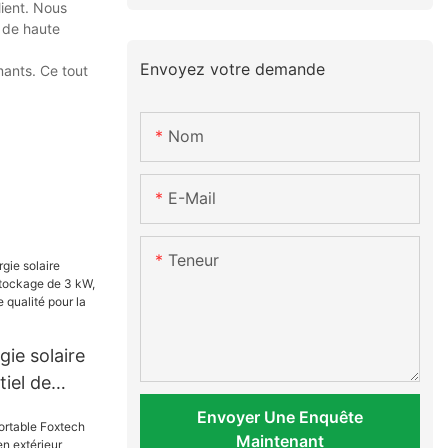
lient. Nous
s de haute
Envoyez votre demande
mants. Ce tout
Nom
E-Mail
Teneur
ie solaire
tiel de
kW, 5 kW
Envoyer Une Enquête
te qualité
Maintenant