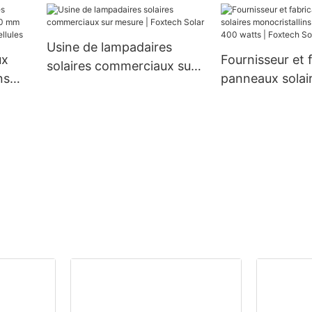
mm, 300 W, 360 W et 400
0 V,
W à prix avantageux
Usine de lampadaires
u
ux
Fournisseur et 
solaires commerciaux sur
ns
panneaux solai
mesure | Foxtech Solar
m 660
monocristallins
 132
de 400 watts |
Solar