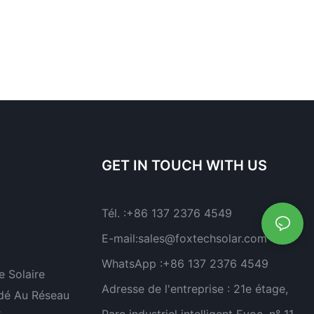
GET IN TOUCH WITH US
Tél. :
+86 137 2376 4549
E-mail:
sales@foxtechsolar.com
WhatsApp :
+86 137 2376 4549
 Solaire
Adresse de l'entreprise :
21e étage,
dé Au Réseau
Parc industriel intelligent Evoc, n° 11,