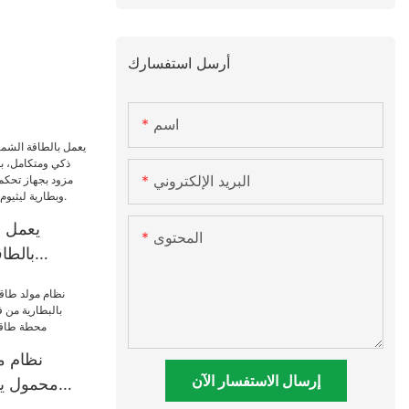
أرسل استفسارك
اسم
البريد الإلكتروني
المحتوى
بالطا
و100 و
عن بعد،
وم
نظام م
إرسال الاستفسار الآن
محمول يع