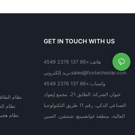
GET IN TOUCH WITH US
هاتف:
+86 137 2376 4549
sales@foxtechsolar.com
بريد إلكتروني:
واتساب:
+86 137 2376 4549
عنوان الشركة:
الطابق 21، مجمع إيفوك
نظام الطاق
الصناعي الذكي، رقم 11 طريق التكنولوجيا
نظام ال
نظام هجي
العالية، منطقة غوانغمينغ، شنتشن، الصين