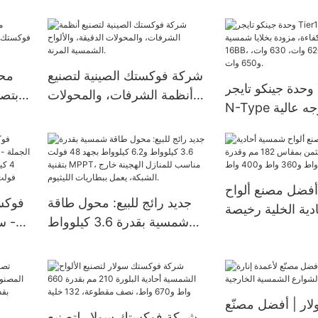
لتخييم في الهواء
18 فولت، 32 خلية، للأنظمة
واط،
الطلق
المنزلية
شركة فوكستك الصينية لتصنيع
محط
وحدة جينكو تايجر Tier1 Neo
أنظمة الشرفات، والمحولات
بتص
N-Type ثنائية الوجه عالية
الدقيقة، والألواح الشمسية
ودة بخلايا شمسية
المرنة.
16BB، بقدرات 590 وات، 620
فضل مصنع ألواح
جديد رائج للبيع: محول طاقة
فوكست
ية الخلية رخيصة
شمسية بقدرة 3.6 كيلوواط
- س
الثمن بمقاس 182 مم وقدرة
و6.2 كيلوواط بجهد 48 فولت
300 واط و360 واط و400
بتقنية MPPT، مناسب للمنازل
واط
الهجينة خارج الشبكة، يعمل
ببطاريات الليثيوم.
ار | أفضل مصنّع
شركة فوكستك سولار لتصنيع