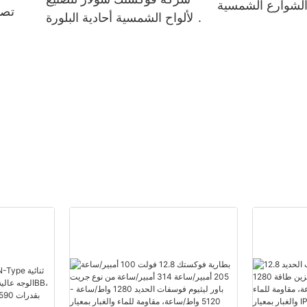
 الشوارع الشمسية
تصم
الألواح الشمسية أحادية البلورة
الخارجية
210 مم بقدرة 660 واط و670
الألو
واط، نصف مقطوعة، 132
خلية
واط،