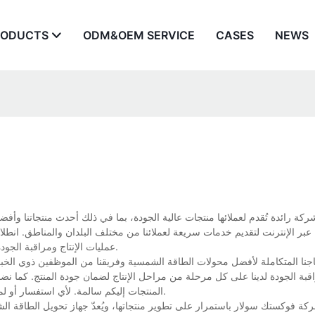
RODUCTS
ODM&OEM SERVICE
CASES
NEWS
ة رائدة تُقدم لعملائها منتجات عالية الجودة، بما في ذلك أحدث منتجاتنا و
نا عبر الإنترنت لتقديم خدمات سريعة لعملائنا من مختلف البلدان والمناطق. انطلا
عمليات الإنتاج ومراقبة الجودة. يسعدنا حل أي مشاكل والإجابة على جميع استفساراتكم. تواصلوا معنا الآن.
ا المتكاملة لأفضل محولات الطاقة الشمسية وفريقنا من الموظفين ذوي الخبرة،
بة الجودة لدينا على كل مرحلة من مراحل الإنتاج لضمان جودة المنتج. كما نض
المنتجات إليكم سالمة. لأي استفسار أو لمعرفة المزيد عن أفضل محولات الطاقة الشمسية لدينا، تواصلوا معنا مباشرة.