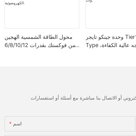
وحدة جينكو تايجر Tier1 Neo N-
محول الطاقة الشمسية الهجين
Type ثنائية الوجه عالية الكفاءة،
من فوكستك بقدرات 6/8/10/12
مزودة بخلايا شمسية 16BB،
كيلوواط، أحادي الطور، مزود
بقدرات 590 وات، 620 وات،
بتقنية تتبع نقطة الطاقة القصوى
630 وات، و650 وات.
(MPPT)، يدعم توصيل 9 وحدات
بالتوازي لأنظمة الطاقة الشمسية
الكهروضوئية.
اسم