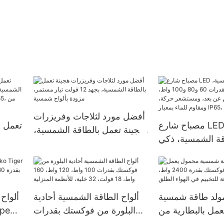
أفضل مورد لثلاجات وفريزرات
مصباح شارع LED يعمل
هجينة تعمل بالطاقة الشمسية،
قة الشمسية، ذكي
بجهد 12 فولت تيار مستمر،
ومتكامل، بقدرات 60 و80
مزودة بألواح شمسية
اط، مزود بجهاز تحكم
 ومستشعر حركة،
قاوم للماء بمعيار IP65،
ولد طاقة شمسية
ألواح الطاقة الشمسية أحادية
ألواح
وبطارية ليثيوم.
مل بالبطارية من
البلورة من فوكستك بقدرات
ype
فوكستك بقدرة 2400 واط،
100 واط، 120 واط، 160 واط،