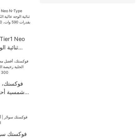
محطة طاقة ل
الكفاءة، مز
وات، 630 وات، و650 وات.
فوكستك، أ
شمسية أحاد
فوكستك سول