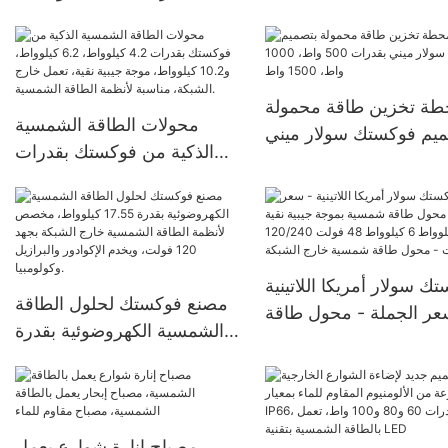
الطاقة الشمسية أحادية البلورة
 وحدة ثنائية الوجه بزجاج
بنصف قطر القطع، بقدرة 545
مزدوج
واط فأكثر |
ة تخزين طاقة محمولة
محولات الطاقة الشمسية
ميم فوكستك سولار ميني
الذكية من فوكستك بقدرات
بقدرات 500 واط، 1000 واط،
4.2 كيلوواط، 6.2 كيلوواط،
1500 واط
و10.2 كيلوواط، موجة جيبية
نقية، تعمل خارج الشبكة،
مناسبة لأنظمة الطاقة
ك سولار أمريكا اللاتينية
الشمسية.
مصنع فوكستك لحلول الطاقة
عر الجملة - محول طاقة
الشمسية الكهروضوئية بقدرة
شمسية بموجة جيبية نقية 4
17.55 كيلوواط، مخصص
كيلوواط 6 كيلوواط 48 فولت
لأنظمة الطاقة الشمسية خارج
120/240 فولت - محول طاقة
الشبكة بجهد 120 فولت، ويخدم
شمسية خارج الشبكة
الإكوادور والبرازيل وكولومبيا.
مصباح إنارة شوارع يعمل