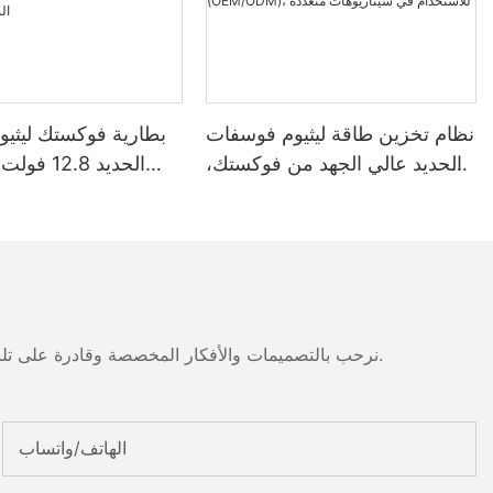
نظام تخزين طاقة ليثيوم فوسفات
بطارية فوكستك ليثي
الحديد عالي الجهد من فوكستك،
بسعة 100-261 كيلوواط ساعة
وجهد 1000 فولت، مُصنّع حسب
واط
الطلب (OEM/ODM)، للاستخدام
مقاومة للماء والغبار
في سيناريوهات متعددة
مناسبة لأنظمة الطاق
نرحب بالتصميمات والأفكار المخصصة وقادرة على تلبية المتطلبات المحددة. لمزيد من المعلومات، يرجى زيارة الموقع الإلكتروني أو الاتصال بنا مباشرة مع أسئلة أو استفسارات.
الهاتف/واتساب