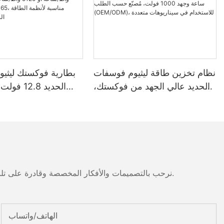
نظام تخزين طاقة ليثيوم فوسفات
بطارية فوكستك ليثي
الحديد عالي الجهد من فوكستك،
بسعة 100-261 كيلوواط ساعة
وجهد 1000 فولت، مُصنّع حسب
واط
الطلب (OEM/ODM)، للاستخدام
مقاومة للماء والغبار
في سيناريوهات متعددة
مناسبة لأنظمة الطاق
نرحب بالتصميمات والأفكار المخصصة وقادرة على تلبية المتطلبات المحددة. لمزيد من المعلومات، يرجى زيارة الموقع الإلكتروني أو الاتصال بنا مباشرة مع أسئلة أو استفسارات.
الهاتف/واتساب