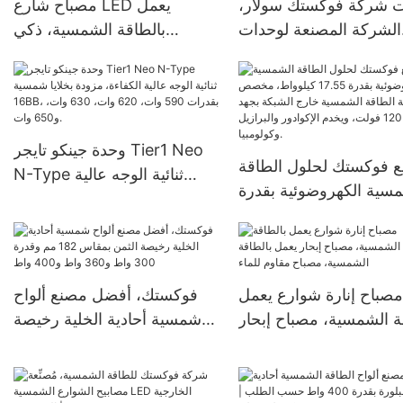
ت شركة فوكستك سولار،
مصباح شارع LED يعمل
الشركة المصنعة لوحدات
بالطاقة الشمسية، ذكي
 الشمسية أحادية البلورة
ومتكامل، بقدرات 60 و80
بنصف قطر القطع، بقدرة 545
و100 واط، مزود بجهاز تحكم
واط فأكثر |
عن بعد، ومستشعر حركة،
ومقاوم للماء بمعيار IP65،
وحدة جينكو تايجر Tier1 Neo
وبطارية ليثيوم.
 فوكستك لحلول الطاقة
N-Type ثنائية الوجه عالية
سية الكهروضوئية بقدرة
الكفاءة، مزودة بخلايا شمسية
17.55 كيلوواط، مخصص
16BB، بقدرات 590 وات، 620
ة الطاقة الشمسية خارج
وات، 630 وات، و650 وات.
الشبكة بجهد 120 فولت، ويخدم
مصباح إنارة شوارع يعمل
فوكستك، أفضل مصنع ألواح
ة الشمسية، مصباح إبحار
شمسية أحادية الخلية رخيصة
الطاقة الشمسية، مصباح
الثمن بمقاس 182 مم وقدرة
مقاوم للماء
300 واط و360 واط و400
واط