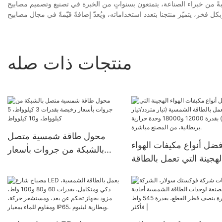
ناعة، يتمتعون بسنواتٍ من الخبرة في تصنيع وتصميم مصابيح LED الشمسية الخارجية. وقد ركّزوا خلال الأشهر الماضية
منتجات ذات صله
محول طاقة شمسية متصل
فضل أنواع مكيفات الهواء
بالشبكة من جروات بأسعار
لهجينة التي تعمل بالطاقة
رخيصة بقدرات 3 كيلوواط، 5
الشمسية (تيار متردد/تيار
كيلوواط، و10 كيلوواط
مستمر) بقدرة 12000 و18000
دة حرارية بريطانية، من
المصنع مباشرة.