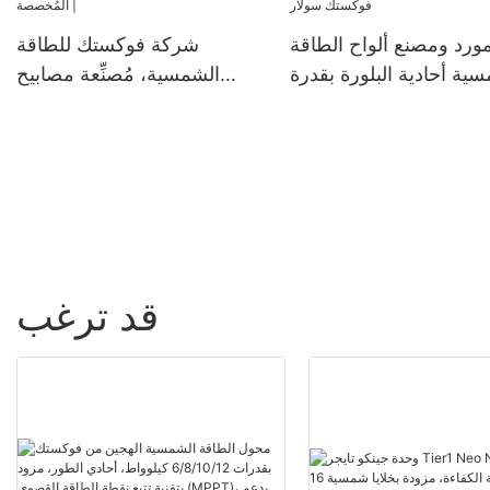
ورد ومصنع ألواح الطاقة
شركة فوكستك للطاقة
ية أحادية البلورة بقدرة
الشمسية، مُصنِّعة مصابيح
400 واط حسب الطلب |
الشوارع الشمسية LED
فوكستك سولار
الخارجية المُخصصة |
قد ترغب