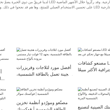
لدينا فريقٌ من ذوي الخبرة يضمّ نخبةً من خبراء الص
مصنعو كشافات LED الشمسية
أفضل مورد لثلاجات وفريزرات
رافية الأكثر مبيعًا
أ
هجينة تعمل بالطاقة الشمسية،
هاز تحكم عن بعد
ا
بجهد 12 فولت تيار مستمر،
مزودة بألواح شمسية
وح
مصنّعو ومورّدو أنظمة تخزين
 الصينية لتصنيع
الطاقة الشمسية | فوكستك