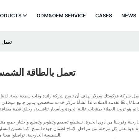
RODUCTS
ODM&OEM SERVICE
CASES
NEWS
مصابيح 
مصابيح LED تعمل بالطاقة
مل شركة فوكستك سولار بهدف أن تصبح شركة رائدة وذات سمعة طيبة. لدينا فريق بح
هتمامًا بالغًا لخدمة العملاء، لذا أنشأنا مركز خدمة متخصص. يتميز جميع موظفي
دائم هو تزويد العملاء بمنتجات عالية الجودة وبأسعار تنافسية، وخلق قيمة مضافة 
ة لدينا على كل مرحلة من مراحل الإنتاج لضمان جودة المنتج. كما نضمن التسلي
إليكم سالمة. لأي استفسار أو لمزيد من المعلومات حول مصابيح LED الشمسية الخارجية، تواصلوا معنا مباشرة.