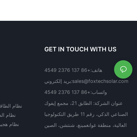
GET IN TOUCH WITH US
هاتف:
+86 137 2376 4549
sales@foxtechsolar.com
بريد إلكتروني:
واتساب:
+86 137 2376 4549
عنوان الشركة:
الطابق 21، مجمع إيفوك
نظام الطاق
الصناعي الذكي، رقم 11 طريق التكنولوجيا
نظام ال
نظام هجي
العالية، منطقة غوانغمينغ، شنتشن، الصين