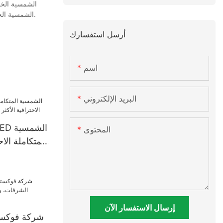
على تحسين الاستخدام العملي للمنتج، وها هم قد نجحوا في ذلك. وبكل فخر، يتميّز منتجنا بتعدد استخداماته، ويُعدّ إضافةً قيّمةً في مجال مصابيح LED الشمسية الخارجية.
أرسل استفسارك
اسم
البريد الإلكتروني
المحتوى
المتكاملة الاحت
مع ج
إرسال الاستفسار الآن
شركة فوكستك