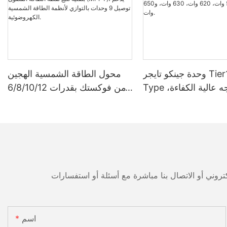
وحدة جينكو تايجر Tier1 Neo N-
محول الطاقة الشمسية الهجين
Type ثنائية الوجه عالية الكفاءة،
من فوكستك بقدرات 6/8/10/12
مزودة بخلايا شمسية 16BB،
كيلوواط، أحادي الطور، مزود
بقدرات 590 وات، 620 وات،
بتقنية تتبع نقطة الطاقة القصوى
630 وات، و650 وات.
(MPPT)، يدعم توصيل 9 وحدات
بالتوازي لأنظمة الطاقة الشمسية
الكهروضوئية.
اسم