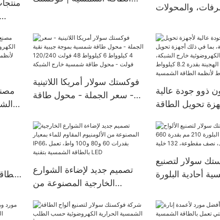
منتجا
رفات، والمحولات
سولار
 والألواح الشمسية
الطاقة
المرنة.
فوكستك سولار أمريكا اللاتينية
 ذوو جودة عالية
مصنع
- سعر الجملة - محول طاقة
هزة تحويل الطاقة
الشم
شمسية بموجة جيبية نقية 4
ما في ذلك أجهزة
كيلوواط 6 كيلوواط 48 فولت
 الطاقة الشمسية
لأنظم
120/240 فولت - محول طاقة
ئية خارج الشبكة،
شمسية خارج الشبكة
ويل الهجينة بقدرة
الإكوادور والبرازيل وكولومبيا.
ك سولار لتصنيع
تصميم جديد لإضاءة الشوارع
8.2 كيلوواط و10.2 كيلوواط
ية أحادية البلورة
بالطاق
الخارجية المصنوعة من
210 مم بقدرة 660 واط و670
يعمل ب
الألومنيوم المقاوم للماء بمعيار
واط، نصف مقطوعة، 132
IP66، بقدرات 60 و80 و100
خلية