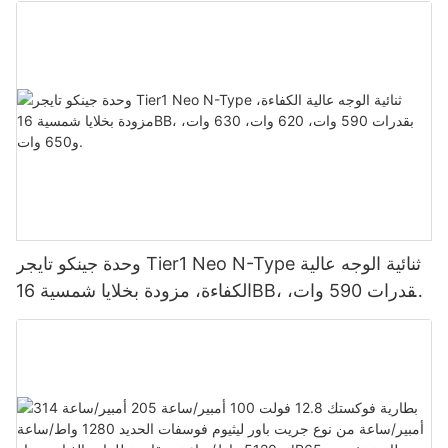
لأنظمة الطاقة الشمسية الكهروضوئية.
وحدة جينكو تايجر Tier1 Neo N-Type ثنائية الوجه عالية
الكفاءة، مزودة بخلايا شمسية 16BB، بقدرات 590 وات،
620 وات، 630 وات، و650 وات.