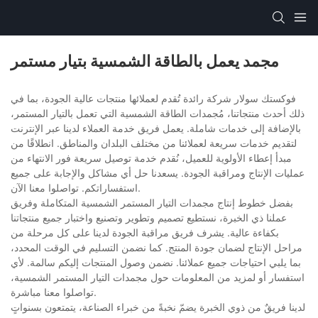
مجمد يعمل بالطاقة الشمسية بتيار مستمر
فوكستك سولار شركة رائدة تُقدم لعملائها منتجات عالية الجودة، بما في
ذلك أحدث منتجاتنا، مُجمدات الطاقة الشمسية التي تعمل بالتيار المستمر،
بالإضافة إلى خدمات شاملة. يعمل فريق خدمة العملاء لدينا عبر الإنترنت
لتقديم خدمات سريعة لعملائنا من مختلف البلدان والمناطق. انطلاقًا من
مبدأ إعطاء الأولوية للعميل، نُقدم خدمة توصيل سريعة فور الانتهاء من
عمليات الإنتاج ومراقبة الجودة. يسعدنا حل أي مشاكل والإجابة على جميع
استفساراتكم. تواصلوا معنا الآن.
بفضل خطوط إنتاج مجمدات التيار المستمر الشمسية المتكاملة وفريق
عملنا ذي الخبرة، نستطيع تصميم وتطوير وتصنيع واختبار جميع منتجاتنا
بكفاءة عالية. يشرف فريق مراقبة الجودة لدينا على كل مرحلة من
مراحل الإنتاج لضمان جودة المنتج. كما نضمن التسليم في الوقت المحدد،
بما يلبي احتياجات جميع عملائنا. نضمن وصول المنتجات إليكم سالمة. لأي
استفسار أو لمزيد من المعلومات حول مجمدات التيار المستمر الشمسية،
تواصلوا معنا مباشرة.
لدينا فريقٌ من ذوي الخبرة يضمّ نخبةً من خبراء الصناعة، يتمتعون بسنواتٍ