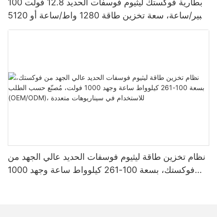
بطارية فوكستك ليثيوم فوسفات الحديد 12.8 فولت 100
أمبير/ساعة، سعة تخزين طاقة 1280 واط/ساعة أو 5120
واط/ساعة، مقاومة للماء والغبار بمعيار IP65، مناسبة
لأنظمة الطاقة الشمسية المنزلية
نظام تخزين طاقة ليثيوم فوسفات الحديد عالي الجهد من
فوكستك، بسعة 100-261 كيلوواط ساعة وجهد 1000
فولت، مُصنّع حسب الطلب (OEM/ODM)، للاستخدام
في سيناريوهات متعددة