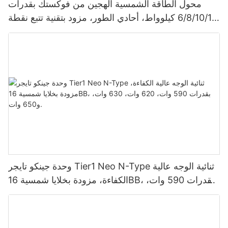
محول الطاقة الشمسية الهجين من فوكستك بقدرات
6/8/10/12 كيلوواط، أحادي الطور، مزود بتقنية تتبع نقطة
الطاقة القصوى (MPPT)، يدعم توصيل 9 وحدات بالتوازي
لأنظمة الطاقة الشمسية الكهروضوئية.
وحدة جينكو تايجر Tier1 Neo N-Type ثنائية الوجه عالية
الكفاءة، مزودة بخلايا شمسية 16BB، بقدرات 590 وات،
620 وات، 630 وات، و650 وات.