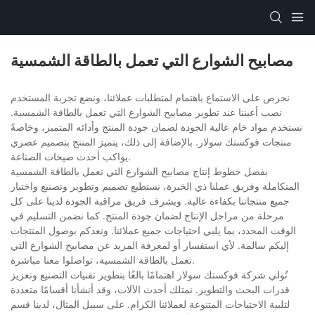
مصابيح الشوارع التي تعمل بالطاقة الشمسية
نحرص على الاستماع باهتمام لمتطلبات عملائنا، ونضع تجربة المستخدم
نصب أعيننا عند تطوير مصابيح الشوارع التي تعمل بالطاقة الشمسية.
نستخدم مواد خام عالية الجودة لضمان جودة المنتج وأدائه المتميز، وخاصةً
منتجات فوكستك سولار. بالإضافة إلى ذلك، يتميز المنتج بتصميم عصري
يواكب أحدث صيحات الصناعة.
بفضل خطوط إنتاج مصابيح الشوارع التي تعمل بالطاقة الشمسية
المتكاملة وفريق عملنا ذي الخبرة، نستطيع تصميم وتطوير وتصنيع واختبار
جميع منتجاتنا بكفاءة عالية. ويشرف فريق مراقبة الجودة لدينا على كل
مرحلة من مراحل الإنتاج لضمان جودة المنتج. كما نضمن التسليم في
الوقت المحدد، بما يلبي احتياجات جميع عملائنا. ونعدكم بوصول المنتجات
إليكم سالمة. لأي استفسار أو لمعرفة المزيد عن مصابيح الشوارع التي
تعمل بالطاقة الشمسية، تواصلوا معنا مباشرة.
تُولي شركة فوكستك سولار اهتمامًا بالغًا بتطوير تقنيات التصنيع وتعزيز
قدرات البحث والتطوير. نمتلك أحدث الآلات، وقد أنشأنا أقسامًا متعددة
لتلبية الاحتياجات المتنوعة لعملائنا الكرام. على سبيل المثال، لدينا قسم