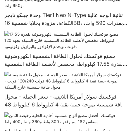
وحدة جينكو تايجر Tier1 Neo N-Type ثنائية الوجه عالية
الكفاءة، مزودة بخلايا شمسية 16BB، بقدرات 590 وات،
620 وات، 630 وات، و650 وات.
مصنع فوكستك لحلول الطاقة الشمسية الكهروضوئية
بقدرة 17.55 كيلوواط، مخصص لأنظمة الطاقة الشمسية
خارج الشبكة بجهد 120 فولت، ويخدم الإكوادور والبرازيل
وكولومبيا.
فوكستك سولار أمريكا اللاتينية - سعر الجملة - محول
طاقة شمسية بموجة جيبية نقية 4 كيلوواط 6 كيلوواط 48
فولت 120/240 فولت - محول طاقة شمسية خارج
الشبكة