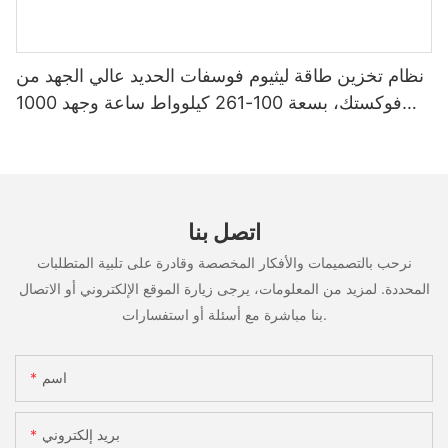
نظام تخزين طاقة ليثيوم فوسفات الحديد عالي الجهد من
فوكستك، بسعة 100-261 كيلوواط ساعة وجهد 1000
فولت، مُصنّع حسب الطلب (OEM/ODM)، للاستخدام
في سيناريوهات متعددة
اتصل بنا
نرحب بالتصميمات والأفكار المخصصة وقادرة على تلبية المتطلبات
المحددة. لمزيد من المعلومات، يرجى زيارة الموقع الإلكتروني أو الاتصال
بنا مباشرة مع أسئلة أو استفسارات.
اسم
بريد إلكتروني