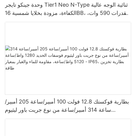
وحدة جينكو تايجر Tier1 Neo N-Type ثنائية الوجه عالية
الكفاءة، مزودة بخلايا شمسية 16BB، بقدرات 590 وات،
620 وات، 630 وات، و650 وات.
بطارية فوكستك 12.8 فولت 100 أمبير/ساعة 205 أمبير/
ساعة 314 أمبير/ساعة من نوع جريت باور ليثيوم
فوسفات الحديد 1280 واط/ساعة - 5120 واط/ساعة،
مقاومة للماء والغبار بمعيار IP65، بطارية تخزين طاقة