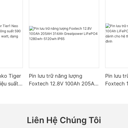
nko Tiger
Pin lưu trữ năng lượng
Pin lưu t
iệu suất
Foxtech 12.8V 100Ah 205AH
Foxtech 
t 590
314Ah Greatpower LiFePO4
LiFePO4
 watt,
1280wh-5120wh IP65
IP65 dàn
ule hai
năng lượn
Liên Hệ Chúng Tôi