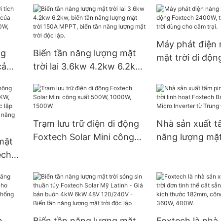
40W 50W 60W IP65 - Sản
thương mại
phẩm dòng G | Foxtech
Solar
Máy phát điện 
ng
Biến tần năng lượng mặt
mặt trời di độn
cả
trời lai 3.6kw 4.2kw 6.2kw,
2400W, trạm đi
i của
biến tần năng lượng mặt
trời dùng cho c
0W,
trời 150A MPPT, biến tần
năng lượng mặt trời độc
lập.
Trạm lưu trữ điện di động
Nhà sản xuất t
Foxtech Solar Mini công
năng lượng mặt 
mặt
suất 500W, 1000W, 1500W
hoạt Foxtech B
ech
System Micro I
,
Trung Quốc
oạt
i
ống
n
Biến tần năng lượng mặt
Foxtech là nhà