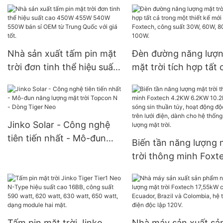
lượng mặt trời ngoài trời
mặt trời.
chất lượng cao công suất
30W, 50W, 60W, 80W,
100W dành cho các dự án
Nhà sản xuất tấm pin mặt
Đèn đường năng lượ
của chính phủ.
trời đơn tinh thể hiệu suất
mặt trời tích hợp tất 
cao 450W 455W 540W
trong một thiết kế mớ
550W bán sỉ OEM từ
Foxtech, công suất 3
Trung Quốc với giá tốt.
60W, 80W, 100W.
Jinko Solar - Công nghệ
tiên tiến nhất - Mô-đun
Biến tần năng lượng 
năng lượng mặt trời
trời thông minh Foxt
Topcon N - Dòng Tiger
4.2KW 6.2KW 10.2KW
Neo
sóng sin thuần túy, h
động độc lập trên lướ
điện, dành cho hệ th
Tấm pin mặt trời Jinko
Nhà máy sản xuất sả