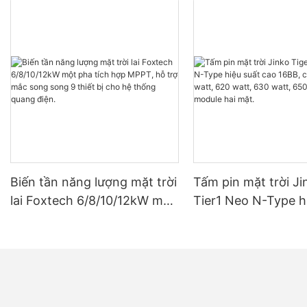
Biến tần năng lượng mặt trời
Tấm pin mặt trời Ji
lai Foxtech 6/8/10/12kW một
Tier1 Neo N-Type h
pha tích hợp MPPT, hỗ trợ
cao 16BB, công suấ
mắc song song 9 thiết bị
watt, 620 watt, 630
cho hệ thống quang điện.
650 watt, dạng mod
mặt.