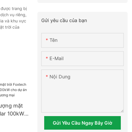
 được trang bị
dịch vụ riêng,
Gửi yêu cầu của bạn
ia và khu vực
t trời của
Tên
E-Mail
Nội Dung
lượng mặt
lar 100kW,
cho dự án
Gửi Yêu Cầu Ngay Bây Giờ
ái nhà