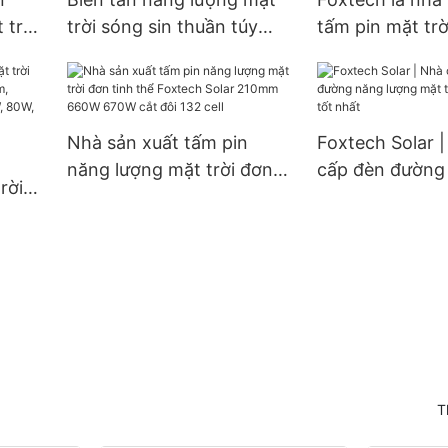
 trời
trời sóng sin thuần túy
tấm pin mặt trờ
Foxtech Solar Mỹ Latinh -
thể cắt sẵn giá 
Giá bán buôn 4kW 6kW
kích thước 18
iện
48V 120/240V - Biến tần
suất 300W, 36
năng lượng mặt trời độc
Nhà sản xuất tấm pin
Foxtech Solar 
lập
năng lượng mặt trời đơn
cấp đèn đường
rời
tinh thể Foxtech Solar
lượng mặt trời
hôm,
210mm 660W 670W cắt
trời tốt nhất
ng
đôi 132 cell
.
T