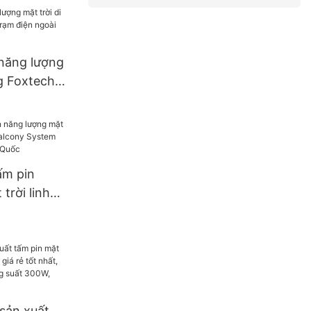
năng lượng
g Foxtech
ện ngoài
ắm trại.
ấm pin
trời linh
alcony
nverter từ
 sản xuất