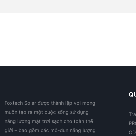
QU
Foxtech Solar được thành lập với mong
muốn tạo ra một cuộc sống sử dụng
Tr
năng lượng mặt trời sạch cho toàn thế
PR
giới – bao gồm các mô-đun năng lượng
OD