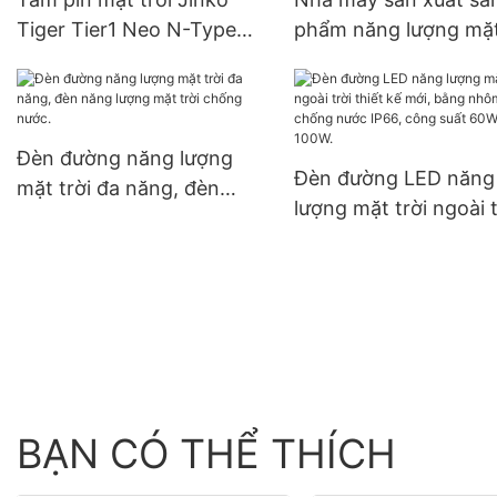
năng lượng mặt trời.
Tiger Tier1 Neo N-Type
phẩm năng lượng mặt
hiệu suất cao 16BB, công
Foxtech 17,55kW cho
suất 590 watt, 620 watt,
Ecuador, Brazil và
630 watt, 650 watt, dạng
Colombia, hệ thống đ
module hai mặt.
độc lập 120V.
Đèn đường năng lượng
Đèn đường LED năng
mặt trời đa năng, đèn
lượng mặt trời ngoài t
năng lượng mặt trời chống
thiết kế mới, bằng n
nước.
chống nước IP66, cô
suất 60W, 80W, 100W
BẠN CÓ THỂ THÍCH