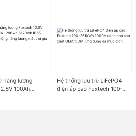
rữ năng lượng
Hệ thống lưu trữ LiFePO4
12.8V 100Ah
điện áp cao Foxtech 100-
 1280wh 5120wh
261kWh 1000V dành cho
h cho hệ thống
sản xuất OEM/ODM, ứng
g mặt trời gia đình
dụng đa mục đích.