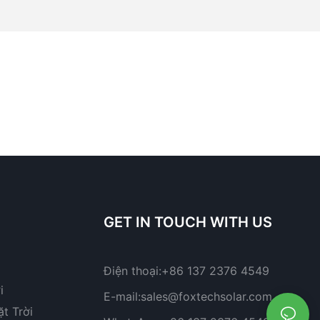
GET IN TOUCH WITH US
Điện thoại:
+86 137 2376 4549
i
E-mail:
sales@foxtechsolar.com
t Trời