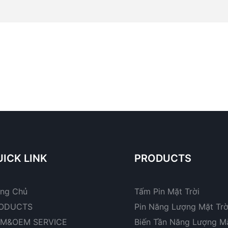
ICK LINK
PRODUCTS
ang Chủ
Tấm Pin Mặt Trời
ODUCTS
Pin Năng Lượng Mặt Trờ
M&OEM SERVICE
Biến Tần Năng Lượng Mặ