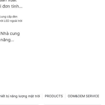
i đơn tinh
rẻ tốt nhất,
2mm, công
0W, 400W.
| Nhà cung
 năng
 LED ngoài
hiết bị năng lượng mặt trời
PRODUCTS
ODM&OEM SERVICE