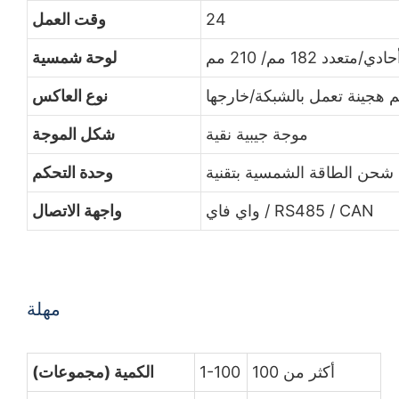
24
وقت العمل
حادي/متعدد 182 مم/ 210 مم
لوحة شمسية
 هجينة تعمل بالشبكة/خارجها
نوع العاكس
موجة جيبية نقية
شكل الموجة
وحدة التحكم
واي فاي / RS485 / CAN
واجهة الاتصال
مهلة
أكثر من 100
1-100
الكمية (مجموعات)