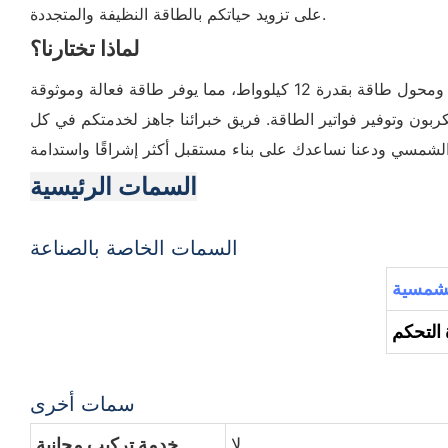
على تزويد حياتكم بالطاقة النظيفة والمتجددة.
لماذا تختارنا؟
في شركتنا، نقدم لعملائنا حلولاً متطورة للطاقة الشمسية. نظامنا الشمسي بقدرة 10 كيلوواط مزود بـ 16 لوحة شمسية عالية الأداء ومحول طاقة بقدرة 12 كيلوواط، مما يوفر طاقة فعالة وموثوقة
كربون وتوفير فواتير الطاقة. فريق خبرائنا جاهز لخدمتكم في كل
السمات الرئيسية
السمات الخاصة بالصناعة
الشمسية
 التحكم
سمات أخرى
لا
خدمة تركيب مجانية