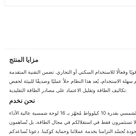
مزايا المنتج
ًا بـ 16 لوحة شمسية ومحول طاقة بقدرة 12 كيلوواط، مما يجعله خيارًا قويًا وفعالًا للاستخدام السكني أو التجاري. تضمن التقنية المتقدمة
ة الاستخدام، يُعد هذا النظام حلاً عمليًا وصديقًا للبيئة لخفض
تكاليف الطاقة وتقليل الاعتماد على مصادر الطاقة التقليدية.
نحن نخدم
في شركة سولار سوليوشنز، نُقدّم لكم حلولاً مستدامة للطاقة، تجمع بين الفعالية من حيث التكلفة والحفاظ على البيئة. نظامنا الشمسي بقدرة 10 كيلوواط مُجهّز بـ 16 لوحة شمسية عالية الأداء
تنا، أنتم لا تستثمرون فقط في استقلالكم في مجال الطاقة، بل تُساهمون
دة تُجسّد التزامنا بخدمة عملائنا وحماية كوكبنا. دعونا نُساعدكم