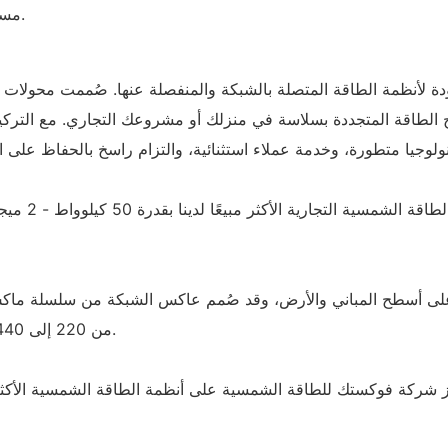
مستقبل أكثر استدامة. انضم إلينا في إحداث تغيير إيجابي مع جروات.
 الطاقة المتجددة بسلاسة في منزلك أو مشروعك التجاري. مع التركيز 
لوجيا متطورة، وخدمة عملاء استثنائية، والتزام راسخ بالحفاظ على ال
من 220 إلى 440 فولت، مما يلبي متطلبات جهد التيار المتردد في مختلف البلدان.