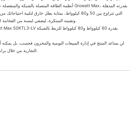
أنظمة الطاقة المتصلة بالشبكة والمنفصلة عنها. يُعدّ محول ا
التي تتراوح بين 50 و80 كيلوواط، بمثابة بطل خارق لتلبية احتي
وتقنيته المبتكرة، ليضفي لمسة من الفخامة العصرية على حلول الطاقة لديك.
لن يساعد المنتج في إدارة المبيعات اليومية والمخزون فحسب، بل يمكنه أي
التجارية من خلال برامج الولاء والتسويق المدمجة فيه.