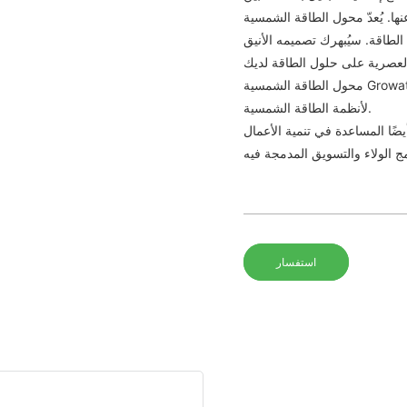
لطاقة الشمسية Growatt Max، بقدرته المذهلة
اجاتك من الطاقة. سيُبهرك تصميمه الأنيق
محول الطاقة الشمسية Growatt Max 50KTL3-LV بقدرة 60 كيلوواط و80 كيلوواط للربط بالشبكة
لأنظمة الطاقة الشمسية.
ضًا المساعدة في تنمية الأعمال
استفسار