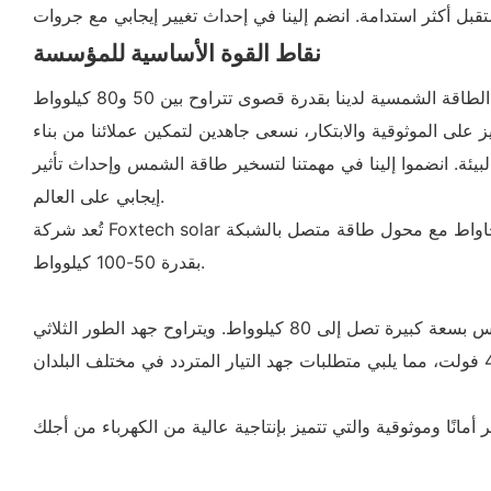
نقاط القوة الأساسية للمؤسسة
في جروات، نلتزم بتوفير محولات طاقة شمسية عالية الجودة لأنظمة الطاقة المتصلة بالشبكة والمنفصلة عنها. صُممت محولات الطاقة الشمسية لدينا بقدرة قصوى تتراوح بين 50 و80 كيلوواط
على الموثوقية والابتكار، نسعى جاهدين لتمكين عملائنا من بناء
بيئة. انضموا إلينا في مهمتنا لتسخير طاقة الشمس وإحداث تأثير
إيجابي على العالم.
تُعد شركة Foxtech solar مزودًا رائدًا لحلول الطاقة الشمسية في الصين، وتُعد حلول الطاقة الشمسية التجارية الأكثر مبيعًا لدينا بقدرة 50 كيلوواط - 2 ميجاواط مع محول طاقة متصل بالشبكة
بقدرة 50-100 كيلوواط.
يُعد هذا الحل مناسبًا لمحطات الطاقة الشمسية التجارية المثبتة على أسطح المباني والأرض، وقد صُمم عاكس الشبكة من سلسلة ماكس بسعة كبيرة تصل إلى 80 كيلوواط. ويتراوح جهد الطور الثلاثي