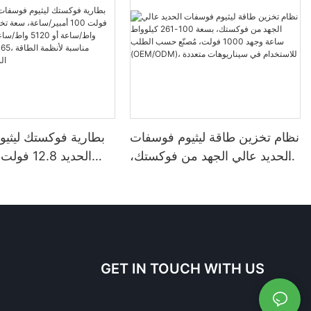
نظام تخزين طاقة ليثيوم فوسفات
بطارية فوكستك ليثي
الحديد عالي الجهد من فوكستك،
بسعة 100-261 كيلوواط ساعة
وجهد 1000 فولت، مُصنّع حسب
واط
الطلب (OEM/ODM)، للاستخدام
مقاومة للماء والغبار
في سيناريوهات متعددة
مناسبة لأنظمة الطاق
GET IN TOUCH WITH US