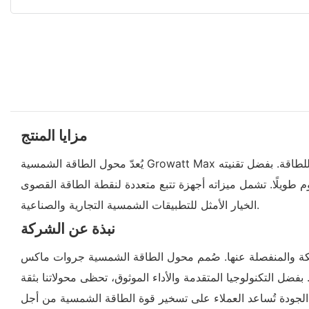
مزايا المنتج
يُعدّ محول الطاقة الشمسية Growatt Max بقدرة 50-80 كيلوواط حلاً متعدد الاستخدامات لأنظمة الطاقة المتصلة بالشبكة والمنفصلة عنها، حيث يوفر تحويلًا موثوقًا وفعالًا للطاقة. بفضل تقنيته
زة تتبع متعددة لنقطة الطاقة القصوى (MPPT)، ونطاق جهد دخل واسع، وقدرات مراقبة ذكية، مما يجعله
الخيار الأمثل للتطبيقات الشمسية التجارية والصناعية.
نبذة عن الشركة
كة والمنفصلة عنها. صُمم محول الطاقة الشمسية جروات ماكس
اق. بفضل التكنولوجيا المتقدمة والأداء الموثوق، تحظى محولاتنا بثقة
لية الجودة تُساعد العملاء على تسخير قوة الطاقة الشمسية من أجل