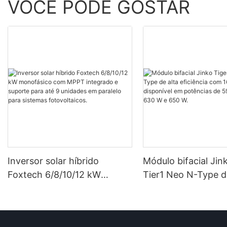
VOCÊ PODE GOSTAR
Inversor solar híbrido
Módulo bifacial Jin
Foxtech 6/8/10/12 kW
Tier1 Neo N-Type d
monofásico com MPPT
eficiência com 16 c
integrado e suporte para até
disponível em potê
9 unidades em paralelo para
590 W, 620 W, 630