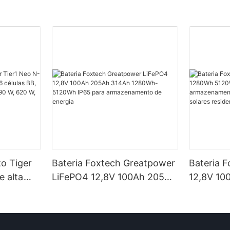
ko Tiger
Bateria Foxtech Greatpower
Bateria 
e alta
LiFePO4 12,8V 100Ah 205Ah
12,8V 10
élulas BB,
314Ah 1280Wh-5120Wh
5120Wh I
ncias de
IP65 para armazenamento
armazena
 W e 650
de energia
em siste