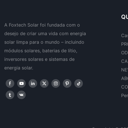
sistemas fotovoltaicos.
W.
QU
A Foxtech Solar foi fundada com o
desejo de criar uma vida com energia
Ca
solar limpa para o mundo – incluindo
PR
módulos solares, baterias de lítio,
OD
inversores solares e sistemas de
CA
energia solar.
NE
AB
CO
Pe