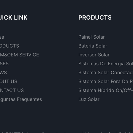
residenci
ICK LINK
PRODUCTS
sa
Painel Solar
ODUCTS
Bateria Solar
M&OEM SERVICE
Inversor Solar
SES
Sistemas De Energia So
WS
Sistema Solar Conecta
OUT US
Sistema Solar Fora Da 
NTACT US
Sistema Híbrido On/Off
rguntas Frequentes
Luz Solar