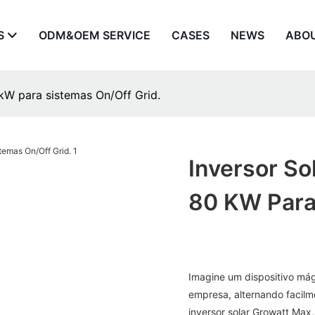
S
ODM&OEM SERVICE
CASES
NEWS
ABO
kW para sistemas On/Off Grid.
Inversor S
80 KW Para
Imagine um dispositivo mág
empresa, alternando facilm
inversor solar Growatt Ma