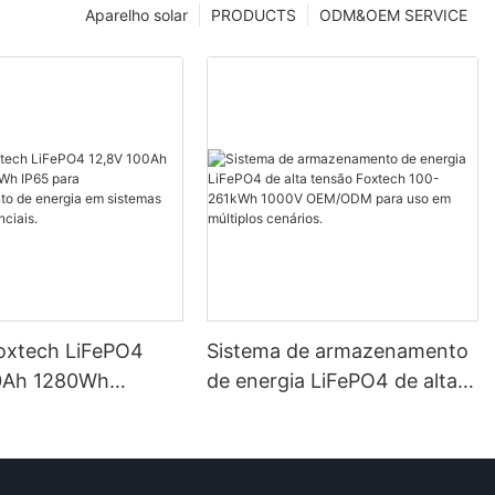
Aparelho solar
PRODUCTS
ODM&OEM SERVICE
Foxtech LiFePO4
Sistema de armazenamento
0Ah 1280Wh
de energia LiFePO4 de alta
P65 para
tensão Foxtech 100-261kWh
mento de energia
1000V OEM/ODM para uso
mas solares
em múltiplos cenários.