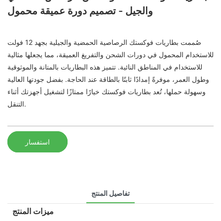
والجيل - تصميم دورة عميقة محمول
صُممت بطاريات فوكستك الرصاصية الحمضية والجيلية بجهد 12 فولت
للاستخدام المحمول في دورات الشحن والتفريغ العميقة، مما يجعلها مثالية
للاستخدام في المناطق النائية. تتميز هذه البطاريات بالمتانة والموثوقية
وطول العمر، موفرةً إمدادًا ثابتًا بالطاقة عند الحاجة. بفضل جودتها العالية
وسهولة حملها، تُعد بطاريات فوكستك خيارًا ممتازًا لتشغيل أجهزتك أثناء
التنقل.
استفسار
تفاصيل المنتج
ميزات المنتج