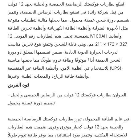
تُصنّع بطاريات فوكستك الرصاصية الحمضية والجيلية بجهد 12 فولت
من قِبل شركة رائدة في تصنيع بطاريات الرصاص الحمضية، وتتميز
بتصميم دورة شحن عميقة محمول، مما يجعلها مثالية لتطبيقات متنوعة
مثل الأجهزة المنزلية وأنظمة الطاقة الكهربائية وأنظمة تخزين الطاقة
الشمسية. تحمل هذه البطاريات رقم الموديل 12V100AH ​​وأبعادها
327 × 172 × 211 مم، وهي قابلة للشحن وتتمتع بنوع تخزين مناسب
لدرجات الحرارة الجوية العادية. يضمن تصميمها المغلق ذو دورة
الشحن العميقة أداءً موثوقًا وطاقة تدوم طويلًا، مما يجعلها مناسبة
للاستخدام في أنظمة الأمن، وأنظمة الطاقة غير المنقطعة (UPS)،
وأنظمة طاقة الرياح، والمعدات الطبية، وغيرها.
قوة الفريق
العنوان: بطاريات فوكستك 12 فولت من الرصاص الحمضي والجيل -
تصميم دورة عميقة محمول
في عالم الطاقة المحمولة، تبرز بطاريات فوكستك الرصاصية الحمضية
والجيلية بجهد 12 فولت كخيار موثوق وقوي. صُممت هذه البطاريات
للاستخدام المكثف، وتتميز بقوة استثنائية، مما يوفر طاقة تدوم طويلاً