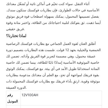
أثناء التنقل. سواء كنت تخيّم في أماكن نائية أو تُشغّل معداتك
الأساسية في حالات الطوارئ، فإن بطاريات فوكستك ستكون سندك.
بفضل تصميمها المحمول، يمكنك بسهولة اصطحاب قوة فريق موثوق
أينما ذهبت. ثق بفوكتك لتلبية احتياجاتك من الطاقة، واختبر متانة وقوة
فريق حقيقي.
لماذا تختارنا؟
أطلق العنان لقوة العمل الجماعي مع بطاريات فوكستك الرصاصية
الحمضية والجيلية بجهد 12 فولت. صُممت هذه البطاريات بتصميم دورة
عميقة محمول، وهي مصممة لتعزيز قوة الفريق وأدائه. تضمن لك
خاصية الموثوقية الأساسية إمدادًا ثابتًا للطاقة، بينما تضمن لك خاصية
المتانة استخدامًا طويل الأمد في أي بيئة. مع فوكستك، يمكنك الوثوق
بقوة فريقك لمواجهة أي تحدٍ، مع العلم أن معداتك مدعومة ببطاريات
موثوقة وقوية. ارتقِ بأداء فريقك مع بطاريات فوكستك المحمولة ذات
الدورة العميقة.
12V100AH
رقم
الموديل