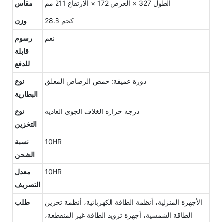
الطول 327 × العرض 172 × الارتفاع 211 مم
مقاس
28.6 كجم
وزن
نعم
رسوم
قابلة
للدفع
دورة عميقة: حمض الرصاص المغلق
نوع
البطارية
درجة حرارة الغلاف الجوي العادية
نوع
التخزين
10HR
نسبة
الشحن
10HR
معدل
التصريف
الأجهزة المنزلية، أنظمة الطاقة الكهربائية، أنظمة تخزين
طلب
الطاقة الشمسية، أجهزة تزويد الطاقة غير المنقطعة،