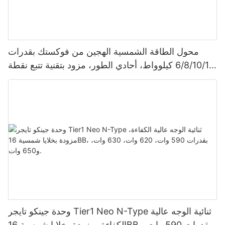
محول الطاقة الشمسية الهجين من فوكستك بقدرات
6/8/10/12 كيلوواط، أحادي الطور، مزود بتقنية تتبع نقطة
الطاقة القصوى (MPPT)، يدعم توصيل 9 وحدات بالتوازي
لأنظمة الطاقة الشمسية الكهروضوئية.
وحدة جينكو تايجر Tier1 Neo N-Type ثنائية الوجه عالية
الكفاءة، مزودة بخلايا شمسية 16BB، بقدرات 590 وات،