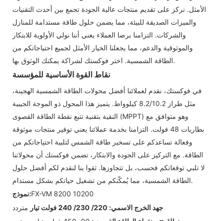
الأمثل. نركز على تقديم منتجات عالية الجودة تجمع بين أحدث التقنيات
والميزات الصديقة للبيئة، مما يضمن حلول طاقة مستدامة للمنازل
والشركات. التزامنا برضا العملاء يعني أننا نولي الأولوية للابتكار
والموثوقية والدعم، مما يجعلنا الخيار الأمثل لجميع احتياجاتكم من
الطاقة الشمسية. اختر فوكستك لشراكة يمكنك الوثوق بها.
نقاط القوة الأساسية للمؤسسة
في فوكستك، نقدم لعملائنا أفضل محولات الطاقة الشمسية الهجينة،
مثل طراز 8.2/10.2 كيلوواط. يتميز هذا المحول ذو الموجة الجيبية
النقية بتقنية تتبع نقطة الطاقة القصوى (MPPT) وهو متوافق مع
بطاريات 48 فولت. التزامنا بخدمة عملائنا يعني توفير منتجات موثوقة
وفعالة تساعدكم على تسخير طاقة الشمس لتلبية احتياجاتكم من
الطاقة. مع التركيز على الجودة والابتكار، تضمن فوكستك أن محولاتنا
لا تلبي توقعاتكم فحسب، بل تتجاوزها. ثقوا بنا لنقدم لكم أفضل حلول
الطاقة الشمسية، مما يُمكّنكم من تشغيل حياتكم بشكل مستدام.
FX-VM 8200 10200
نموذج:
جهد الخرج الاسمي: 220/ 230/ 240 فولت تيار
متردد