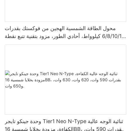
محول الطاقة الشمسية الهجين من فوكستك بقدرات
6/8/10/12 كيلوواط، أحادي الطور، مزود بتقنية تتبع نقطة
الطاقة القصوى (MPPT)، يدعم توصيل 9 وحدات بالتوازي
لأنظمة الطاقة الشمسية الكهروضوئية.
وحدة جينكو تايجر Tier1 Neo N-Type ثنائية الوجه عالية
الكفاءة، مزودة بخلايا شمسية 16BB، بقدرات 590 وات،