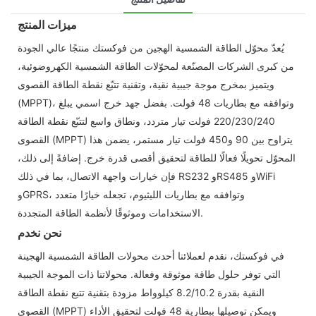
ميزات المنتج
يُعدّ محوّل الطاقة الشمسية الهجين من فوكستك منتجًا عالي الجودة
من كبرى الشركات المصنّعة لمحوّلات الطاقة الشمسية الكهروضوئية،
ويتميز بمخرج موجة جيبية نقية، وتقنية تتبّع نقطة الطاقة القصوى
(MPPT)، وتوافقه مع بطاريات 48 فولت. بفضل جهد خرج اسمي يبلغ
220/230/240 فولت تيار متردد، ونطاق واسع لتتبّع نقطة الطاقة
القصوى (MPPT) يتراوح بين 90 و450 فولت تيار مستمر، يضمن هذا
المحوّل تحويلًا فعالًا للطاقة لتحقيق أقصى قدرة خرج. إضافةً إلى ذلك،
فإن خيارات واجهة الاتصال، بما في ذلك RS232 وRS485 وWiFi
وGPRS، وتوافقه مع بطاريات الليثيوم، تجعله خيارًا متعدد
الاستخدامات وموثوقًا لأنظمة الطاقة المتجددة.
نحن نخدم
في فوكستك، نقدم لعملائنا أحدث محولات الطاقة الشمسية الهجينة
التي توفر حلول طاقة موثوقة وفعالة. محولاتنا ذات الموجة الجيبية
النقية بقدرة 8.2/10.2 كيلوواط مزودة بتقنية تتبع نقطة الطاقة
القصوى (MPPT) ويمكن توصيلها ببطارية 48 فولت لتحقيق الأداء