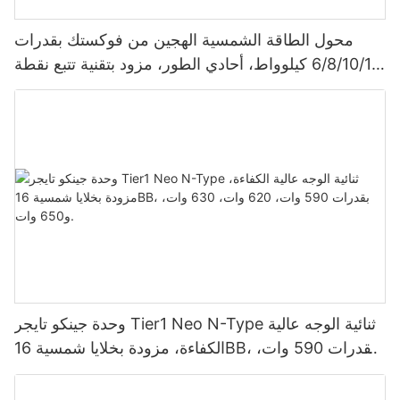
محول الطاقة الشمسية الهجين من فوكستك بقدرات
6/8/10/12 كيلوواط، أحادي الطور، مزود بتقنية تتبع نقطة
الطاقة القصوى (MPPT)، يدعم توصيل 9 وحدات بالتوازي
لأنظمة الطاقة الشمسية الكهروضوئية.
وحدة جينكو تايجر Tier1 Neo N-Type ثنائية الوجه عالية
الكفاءة، مزودة بخلايا شمسية 16BB، بقدرات 590 وات،
620 وات، 630 وات، و650 وات.