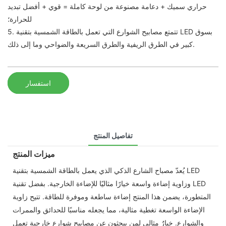
حراري سميك + دعامة مصنوعة من لوحة كاملة = قوي + أفضل تبديد
للحرارة؛
5. تتمتع مصابيح الشوارع التي تعمل بالطاقة الشمسية بتقنية LED بسوق
كبير في الطرق الريفية والطرق السريعة والضواحي وما إلى ذلك.
استفسار
تفاصيل المنتج
ميزات المنتج
يُعدّ مصباح الشارع الذكي الذي يعمل بالطاقة الشمسية بتقنية LED
وزاوية إضاءة واسعة خيارًا مثاليًا للإضاءة الخارجية. بفضل تقنية LED
المتطورة، يضمن هذا المنتج إضاءة ساطعة وموفرة للطاقة. تتيح زاوية
الإضاءة الواسعة تغطية مثالية، مما يجعله مناسبًا للحدائق والممرات
والشوارع. خيارٌ مثالي لمن يبحثون عن مصابيح شوارع خارجية تعمل