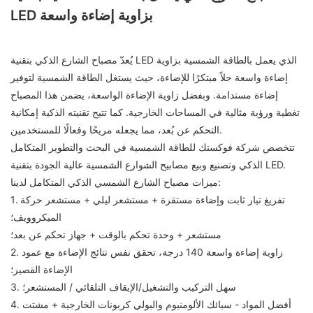
LED بزاوية إضاءة واسعة
يُعدّ مصباح الشارع الذكي بتقنية LED الذي يعمل بالطاقة الشمسية بزاوية
إضاءة واسعة حلاً مبتكرًا للإضاءة، حيث يستغل الطاقة الشمسية لتوفير
إضاءة مستدامة. وبفضل زاوية الإضاءة الواسعة، يضمن هذا المصباح
تغطية ورؤية مثالية في المساحات الخارجية. كما تتيح تقنيته الذكية إمكانية
التحكم عن بُعد، مما يجعله مريحًا وفعالًا للمستخدمين.
تتخصص شركة فوكستك للطاقة الشمسية في البحث والتطوير المتكامل
الذكي وتصنيع وبيع مصابيح الشوارع الشمسية عالية الجودة بتقنية LED.
ميزات مصباح الشارع الشمسي الذكي المتكامل لدينا:
1. تفريغ تيار ثابت وإضاءة مستقرة + مستشعر ليلي + مستشعر حركة
الميكروويف؛
مستشعر + وحدة تحكم بالوقت + جهاز تحكم عن بعد؛
2. زاوية إضاءة واسعة 140 درجة، تحقق نفس نتائج الإضاءة مع عمود
الإضاءة القصير؛
3. سهل التركيب والتشغيل/الإيقاف التلقائي / المستشعر؛
4. أفضل المواد - سبائك الألومنيوم والبولي كربونات الخارجية + مشتت