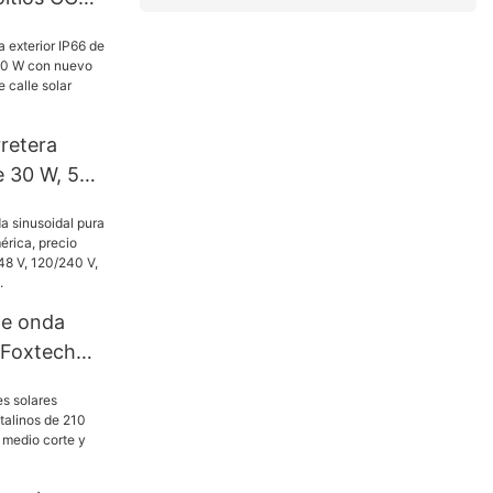
ar y
a uso
cio de
ch Solar.
retera
e 30 W, 50
 W con
 fábrica,
ar integrada
de onda
 Foxtech
rica,
a, 4 kW, 6
40 V, para
red.