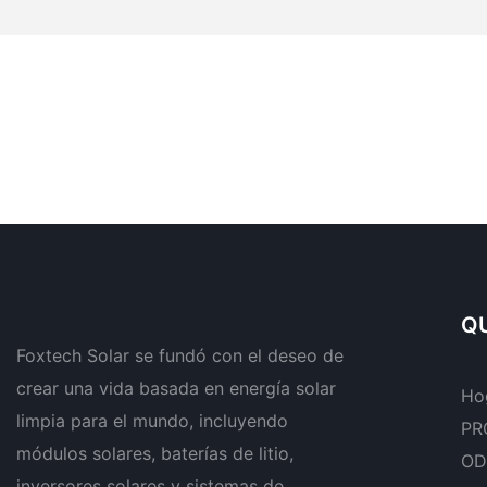
QU
Foxtech Solar se fundó con el deseo de
crear una vida basada en energía solar
Ho
limpia para el mundo, incluyendo
PR
módulos solares, baterías de litio,
OD
inversores solares y sistemas de