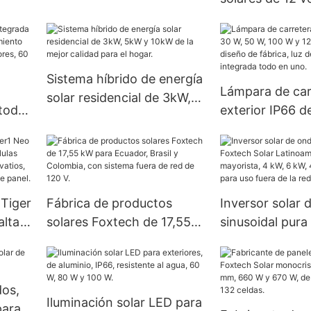
n
BTU y 18 000 BTU de la
con batería sol
mejor calidad.
adaptables par
doméstico. Pre
fábrica - Foxte
Sistema híbrido de energía
Lámpara de car
solar residencial de 3kW,
 todo
exterior IP66 d
5kW y 10kW de la mejor
W, 100 W y 120
calidad para el hogar.
tería
nuevo diseño de
s, 60
luz de calle sol
todo en uno.
 Tiger
Fábrica de productos
Inversor solar 
alta
solares Foxtech de 17,55
sinusoidal pura
kW para Ecuador, Brasil y
Solar Latinoamé
Colombia, con sistema
precio mayorist
30
fuera de red de 120 V.
kW, 48 V, 120/2
dos,
on
uso fuera de la 
Iluminación solar LED para
para