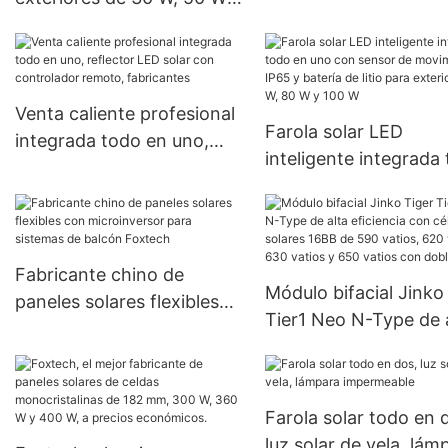
3KW, 5KW y 10KW co
60 W, 80 W y 100 W de
conexión a red.
alta calidad de Foxtech
para proyectos
gubernamentales.
Venta caliente profesional
Farola solar LED
integrada todo en uno,
inteligente integrada
reflector LED solar con
en uno con sensor de
controlador remoto,
movimiento IP65 y ba
fabricantes
de litio para exteriore
W, 80 W y 100 W
Fabricante chino de
Módulo bifacial Jinko
paneles solares flexibles
Tier1 Neo N-Type de 
con microinversor para
eficiencia con células
sistemas de balcón
solares 16BB de 590
Foxtech
vatios, 620 vatios, 6
Farola solar todo en 
vatios y 650 vatios c
luz solar de vela, lám