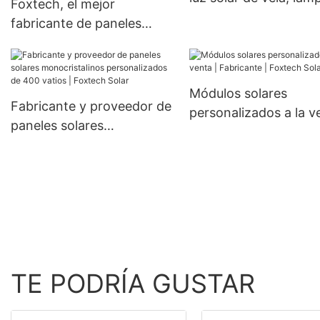
Foxtech, el mejor
doble panel.
impermeable
fabricante de paneles
solares de celdas
monocristalinas de 182
mm, 300 W, 360 W y 400
Módulos solares
W, a precios económicos.
Fabricante y proveedor de
personalizados a la v
paneles solares
Fabricante | Foxtech 
monocristalinos
personalizados de 400
vatios | Foxtech Solar
TE PODRÍA GUSTAR