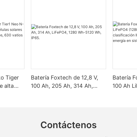
ko Tiger
Batería Foxtech de 12,8 V,
Batería F
e alta
100 Ah, 205 Ah, 314 Ah,
100 Ah L
as solares
LiFePO4, 1280 Wh-5120 Wh,
Wh/5120
, 620
IP65.
clasifica
y 650
almacena
nel.
en sistem
Contáctenos
doméstic