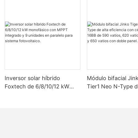
Inversor solar híbrido
Módulo bifacial Jin
Foxtech de 6/8/10/12 kW
Tier1 Neo N-Type d
monofásico con MPPT
eficiencia con célul
integrado y 9 unidades en
16BB de 590 vatios
paralelo para sistema
vatios, 630 vatios 
fotovoltaico.
vatios con doble pa