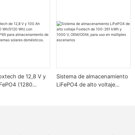
oxtech de 12,8 V y
Sistema de almacenamiento
iFePO4 (1280
LiFePO4 de alto voltaje
 Wh) con
Foxtech de 100-261 kWh y
ción IP65 para
1000 V, OEM/ODM, para uso
miento de energía
en múltiples escenarios
as solares
os.