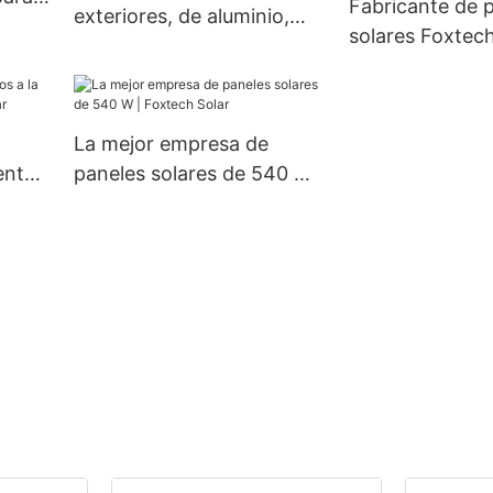
Fabricante de 
exteriores, de aluminio,
solares Foxtech
IP66, resistente al agua, 60
monocristalino
W, 80 W y 100 W.
mm, 660 W y 6
medio corte y 1
La mejor empresa de
enta |
paneles solares de 540 W |
Solar
Foxtech Solar