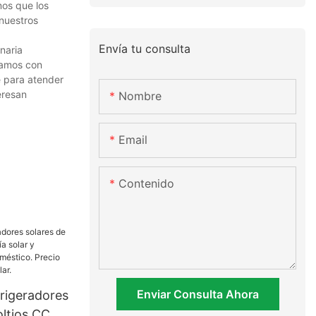
mos que los
 nuestros
Envía tu consulta
naria
tamos con
e para atender
eresan
Nombre
Email
Contenido
Enviar Consulta Ahora
frigeradores
oltios CC