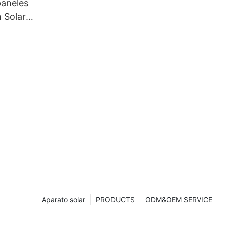
paneles
 Solar
s de 210
70 W, de
32 celdas.
Aparato solar
PRODUCTS
ODM&OEM SERVICE