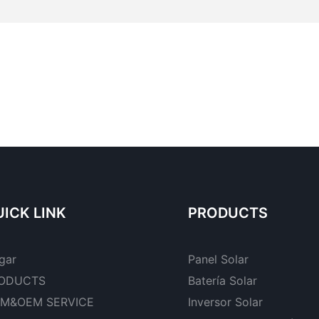
ICK LINK
PRODUCTS
gar
Panel Solar
ODUCTS
Batería Solar
M&OEM SERVICE
Inversor Solar