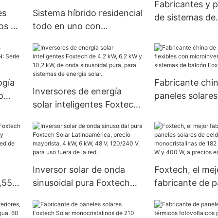
precio
Fabricantes y 
es
Sistema híbrido residencial
de sistemas de
os de
todo en uno con
almacenamient
450W
almacenamiento solar de
energía solar |
 por
baterías de litio y hierro
Solar
en
CATL de 3 kW, 5 kW y 10
kW. Acerca de Foxtech.
ogía
Fabricante chi
Inversores de energía
o
paneles solares 
solar inteligentes Foxtech
con microinver
de 4,2 kW, 6,2 kW y 10,2
sistemas de ba
kW, de onda sinusoidal
Foxtech
pura, para sistemas de
energía solar.
Inversor solar de onda
Foxtech, el mej
,55
sinusoidal pura Foxtech
fabricante de p
il y
Solar Latinoamérica,
solares de celd
a
precio mayorista, 4 kW, 6
monocristalina