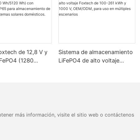
oxtech de 12,8 V y
Sistema de almacenamiento
iFePO4 (1280
LiFePO4 de alto voltaje
 Wh) con
Foxtech de 100-261 kWh y
ción IP65 para
1000 V, OEM/ODM, para uso
miento de energía
en múltiples escenarios
as solares
os.
tener más información, visite el sitio web o contáctenos