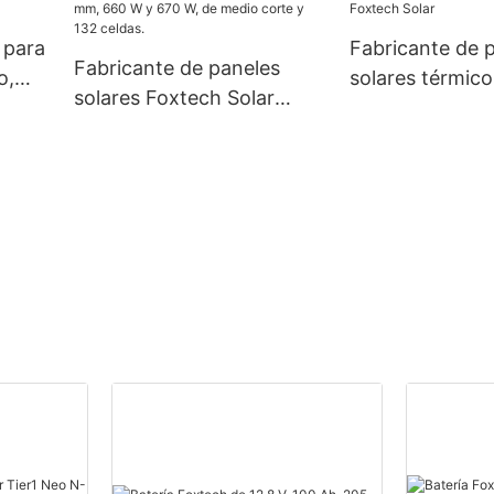
.
kW, 48 V, 120/240 V, para
mm, 300 W, 36
uso fuera de la red.
W, a precios e
 para
Fabricante de 
Fabricante de paneles
o,
solares térmico
solares Foxtech Solar
ua, 60
fotovoltaicos
monocristalinos de 210
personalizados
mm, 660 W y 670 W, de
Solar
medio corte y 132 celdas.