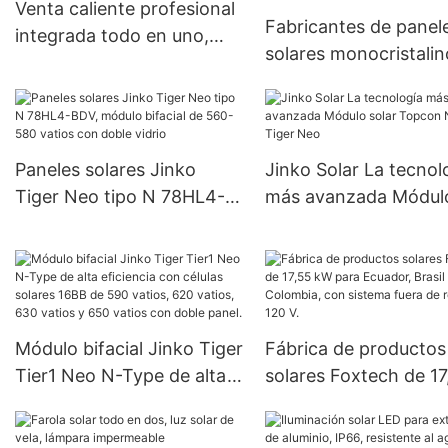
Venta caliente profesional
Fabricantes de panel
integrada todo en uno,
solares monocristalin
reflector LED solar con
alta eficiencia OEM 
controlador remoto,
455W 540W 550W al
fabricantes
mayor de China a bu
precio
Paneles solares Jinko
Jinko Solar La tecnol
Tiger Neo tipo N 78HL4-
más avanzada Módul
BDV, módulo bifacial de
solar Topcon N: Serie
560-580 vatios con doble
Tiger Neo
vidrio
Módulo bifacial Jinko Tiger
Fábrica de productos
Tier1 Neo N-Type de alta
solares Foxtech de 17
eficiencia con células
kW para Ecuador, Bras
solares 16BB de 590
Colombia, con sistem