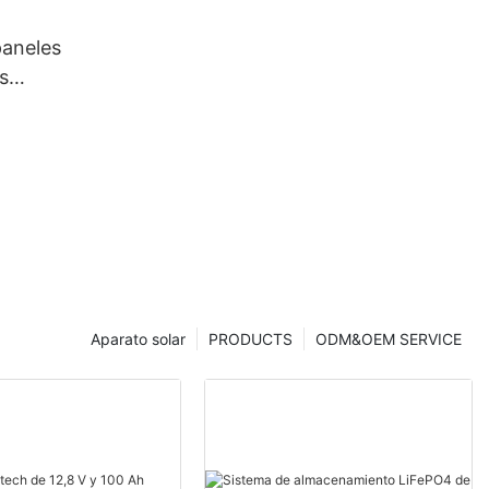
0 W y 400
conómicos.
paneles
s
 | Foxtech
Aparato solar
PRODUCTS
ODM&OEM SERVICE