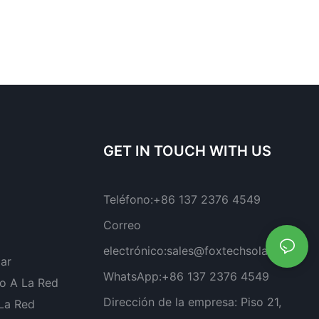
GET IN TOUCH WITH US
Teléfono:
+86 137 2376 4549
Correo
electrónico:
sales@foxtechsolar.com
lar
WhatsApp:
+86 137 2376 4549
o A La Red
Dirección de la empresa:
Piso 21,
 La Red