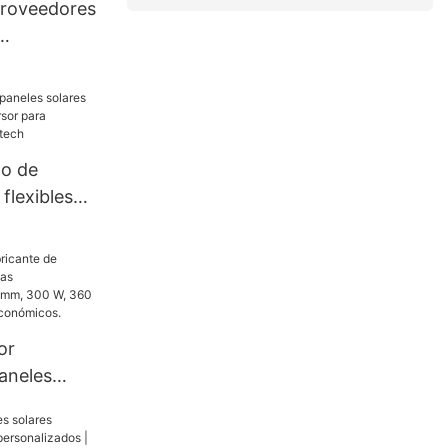
proveedores
o de
 Foxtech
no de
flexibles
sor para
lcón
or
aneles
as
s de 182