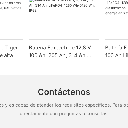
ko Tiger
Batería Foxtech de 12,8 V,
Batería F
e alta
100 Ah, 205 Ah, 314 Ah,
100 Ah L
as solares
LiFePO4, 1280 Wh-5120 Wh,
Wh/5120
, 620
IP65.
clasifica
y 650
almacena
nel.
en sistem
Contáctenos
doméstic
s y es capaz de atender los requisitos específicos. Para ob
directamente con preguntas o consultas.