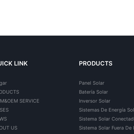
ICK LINK
PRODUCTS
gar
Panel Solar
ODUCTS
Batería Solar
M&OEM SERVICE
Inversor Solar
SES
Sistemas De Energía So
WS
Sistema Solar Conectad
OUT US
Sistema Solar Fuera De