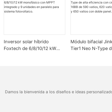
Inversor solar híbrido
Módulo bifacial Jin
Foxtech de 6/8/10/12 kW
Tier1 Neo N-Type d
monofásico con MPPT
eficiencia con célul
integrado y 9 unidades en
16BB de 590 vatios
paralelo para sistema
vatios, 630 vatios 
fotovoltaico.
vatios con doble pa
Damos la bienvenida a los diseños e ideas personalizado