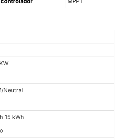
 controlador
MPPT
0KW
/Neutral
h 15 kWh
io