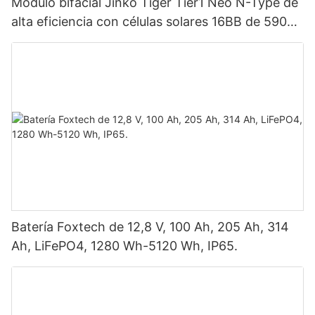
Módulo bifacial Jinko Tiger Tier1 Neo N-Type de
alta eficiencia con células solares 16BB de 590
vatios, 620 vatios, 630 vatios y 650 vatios con
doble panel.
Batería Foxtech de 12,8 V, 100 Ah, 205 Ah, 314
Ah, LiFePO4, 1280 Wh-5120 Wh, IP65.