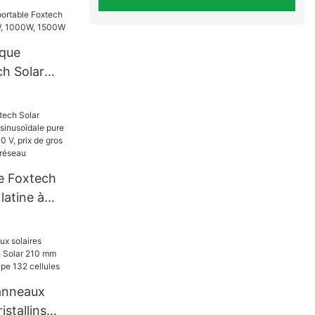
 très
s
ique
ch Solar
0W, 1000W,
re Foxtech
latine à
e pure 4
20/240 V,
ur les
réseau
anneaux
stallins