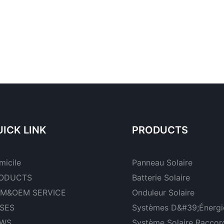
ICK LINK
PRODUCTS
micile
Panneau Solaire
ODUCTS
Batterie Solaire
M&OEM SERVICE
Onduleur Solaire
SES
Systèmes D&#39;énergie
WS
Système Solaire Raccor