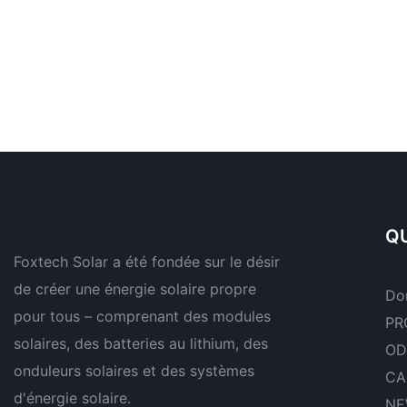
QU
Foxtech Solar a été fondée sur le désir
de créer une énergie solaire propre
Do
pour tous – comprenant des modules
PR
solaires, des batteries au lithium, des
OD
onduleurs solaires et des systèmes
CA
d'énergie solaire.
NE