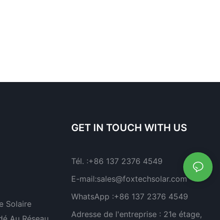
GET IN TOUCH WITH US
Tél. :
+86 137 2376 4549
E-mail:
sales@foxtechsolar.com
WhatsApp :
+86 137 2376 4549
 Solaire
Adresse de l'entreprise :
21e étage,
dé Au Réseau