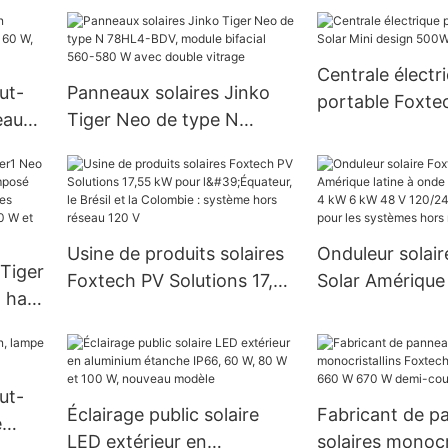
intégré avec
 au
18 000 BTU, fabriqués par
télécommande,
notre usine.
demandé par le
Centrale électr
fabricants
ut-
Panneaux solaires Jinko
portable Foxte
eau
Tiger Neo de type N
Mini design 50
80 W,
78HL4-BDV, module
1500W
grée
bifacial 560-580 W avec
double vitrage
Usine de produits solaires
Onduleur solai
 Tiger
Foxtech PV Solutions 17,55
Solar Amérique 
à haut
kW pour l'Équateur, le
onde sinusoïdal
 de
Brésil et la Colombie :
kW 6 kW 48 V 1
,
système hors réseau 120 V
prix de gros po
de
systèmes hors 
ut-
 et
Éclairage public solaire
Fabricant de p
e
LED extérieur en
solaires monocri