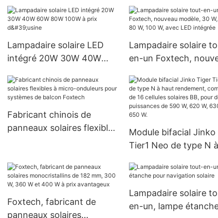
kW raccordé au réseau
avantageux, raccordé
pour systèmes d'énergie
réseau
solaire
Lampadaire solaire LED
Lampadaire solaire to
intégré 20W 30W 40W
en-un Foxtech, nouv
60W 80W 100W à prix
modèle, 30 W, 60 W, 
d'usine
100 W, avec LED inté
Fabricant chinois de
panneaux solaires flexibles
Module bifacial Jinko
à micro-onduleurs pour
Tier1 Neo de type N 
systèmes de balcon
rendement, composé
Foxtech
16 cellules solaires BB
pour des puissances 
Lampadaire solaire to
590 W, 620 W, 630 W
Foxtech, fabricant de
en-un, lampe étanch
650 W.
panneaux solaires