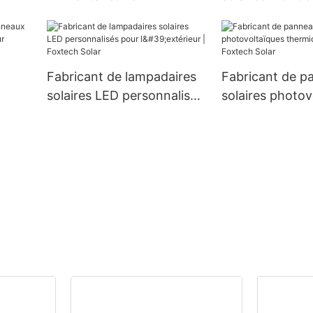
re
aluminium étanche IP66,
Foxtech Solar
60 W, 80 W et 100 W,
W 670 W demi-
nouveau modèle
cellules
Fabricant de lampadaires
Fabricant de p
solaires LED personnalisés
solaires photov
W sur
pour l'extérieur | Foxtech
thermiques sur
ar
Solar
Foxtech Solar