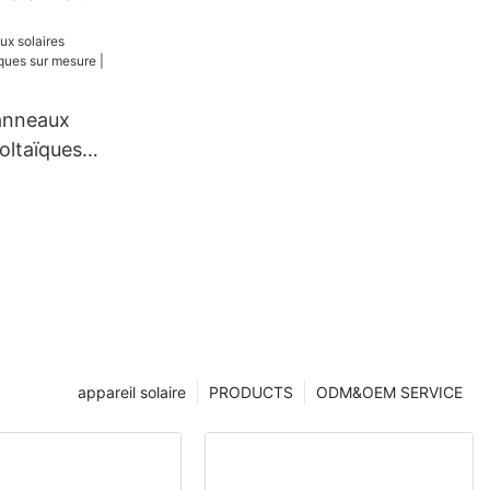
 210 mm 660
coupe 132
anneaux
oltaïques
 mesure |
appareil solaire
PRODUCTS
ODM&OEM SERVICE