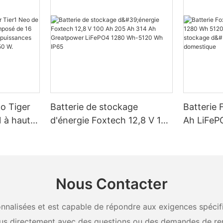
ko Tiger
Batterie de stockage
Batterie 
 à haut
d'énergie Foxtech 12,8 V 100
Ah LiFeP
é de 16
Ah 205 Ah 314 Ah
Wh IP65 
, pour des
Greatpower LiFePO4 1280
stockage 
W, 620 W,
Wh-5120 Wh IP65
domestiq
Nous Contacter
nalisées et est capable de répondre aux exigences spécifiq
us directement avec des questions ou des demandes de re