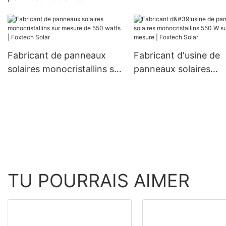
pour navigation solai
monocristallins de 182
mm, 300 W, 360 W et 400
W à prix avantageux
Fabricant de panneaux
Fabricant d'usine de
solaires monocristallins sur
panneaux solaires
mesure de 550 watts |
monocristallins 550 
Foxtech Solar
mesure | Foxtech Sol
TU POURRAIS AIMER