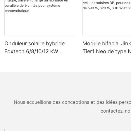
Onduleur solaire hybride
Module bifacial Jin
Foxtech 6/8/10/12 kW
Tier1 Neo de type N
monophasé avec MPPT
rendement, compos
intégré, prise en charge du
cellules solaires BB
montage en parallèle de 9
puissances de 590 
unités pour système
630 W et 650 W.
photovoltaïque
Nous accueillons des conceptions et des idées person
contactez-no