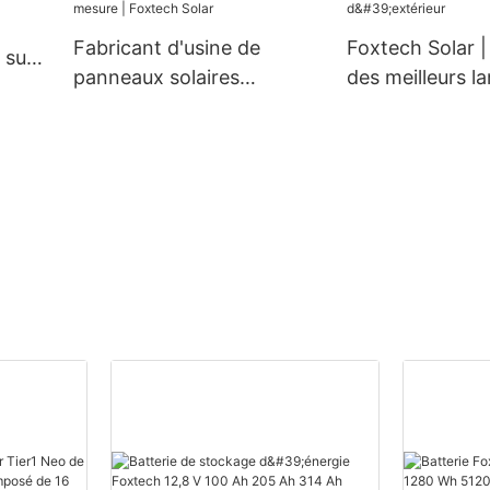
cellules
Fabricant d'usine de
Foxtech Solar |
 sur
panneaux solaires
des meilleurs l
ar
monocristallins 550 W sur
solaires d'extér
mesure | Foxtech Solar