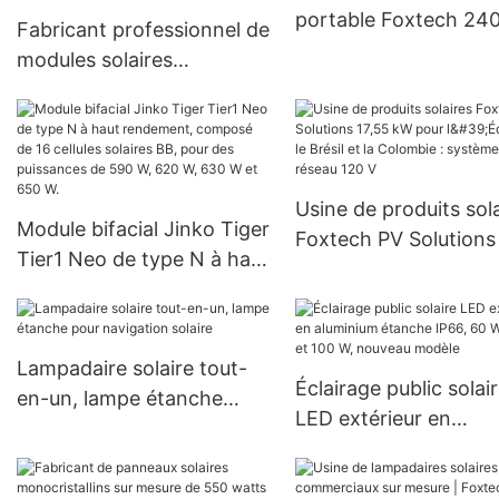
projets gouvernementaux
portable Foxtech 24
Fabricant professionnel de
pour camping en exté
modules solaires
monocristallins PERC
demi-coupe MBB de 545
W et plus | Foxtech Solar
Usine de produits sol
Module bifacial Jinko Tiger
Foxtech PV Solutions
Tier1 Neo de type N à haut
kW pour l'Équateur, le
rendement, composé de
Brésil et la Colombie :
16 cellules solaires BB,
système hors réseau 
pour des puissances de
Lampadaire solaire tout-
590 W, 620 W, 630 W et
Éclairage public solai
en-un, lampe étanche
650 W.
LED extérieur en
pour navigation solaire
aluminium étanche IP
60 W, 80 W et 100 W,