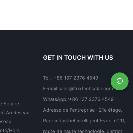
GET IN TOUCH WITH US
Tél. :
+86 137 2376 4549
E-mail:
sales@foxtechsolar.com
WhatsApp :
+86 137 2376 4549
 Solaire
Adresse de l'entreprise :
21e étage,
dé Au Réseau
Parc industriel intelligent Evoc, n° 11,
éseau
cté/hors
route de haute technologie, district