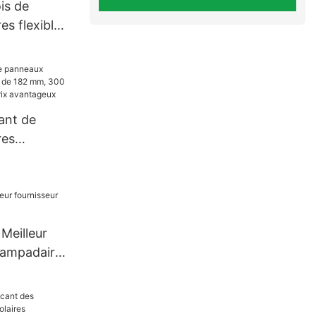
avantageux.
is de
es flexibles
urs pour
lcon
ant de
res
 de 182
0 W et 400
ageux
 Meilleur
 lampadaires