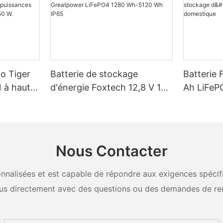
ko Tiger
Batterie de stockage
Batterie 
 à haut
d'énergie Foxtech 12,8 V 100
Ah LiFeP
é de 16
Ah 205 Ah 314 Ah
Wh IP65 
, pour des
Greatpower LiFePO4 1280
stockage 
W, 620 W,
Wh-5120 Wh IP65
domestiq
Nous Contacter
nalisées et est capable de répondre aux exigences spécifiq
us directement avec des questions ou des demandes de re