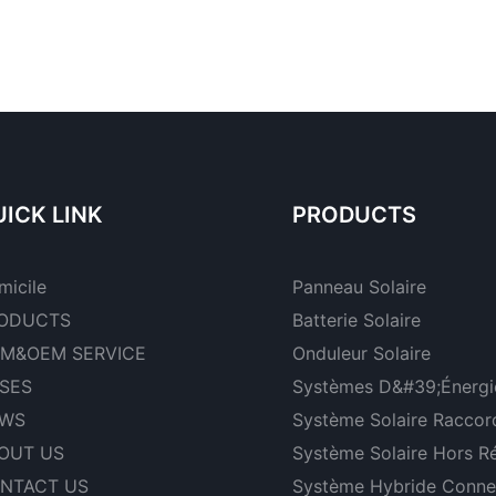
ICK LINK
PRODUCTS
micile
Panneau Solaire
ODUCTS
Batterie Solaire
M&OEM SERVICE
Onduleur Solaire
SES
Systèmes D&#39;énergie
WS
Système Solaire Raccor
OUT US
Système Solaire Hors R
NTACT US
Système Hybride Conne