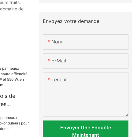
urs fruits.
e domaine de
Envoyez votre demande
Nom
E-Mail
Teneur
ois de
res
 haute
50 W, 455
Envoyer Une Enquête
0 W, en
Maintenant