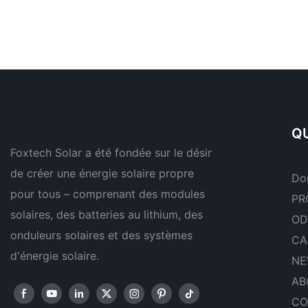
QU
Foxtech Solar a été fondée sur le désir
de créer une énergie solaire propre
Do
pour tous – comprenant des modules
PR
solaires, des batteries au lithium, des
OD
onduleurs solaires et des systèmes
CA
d'énergie solaire.
NE
AB
CO