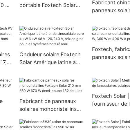
gros et à prix 
Fabricant chino
00 W
portable Foxtech Solar
panneaux solair
rieur
Mini design 500W, 1000W,
à micro-ondule
1500W
systèmes de ba
Foxtech
Foxtech, fabric
aires
Onduleur solaire Foxtech
panneaux solai
 17,55
Solar Amérique latine à
monocristallins
onde sinusoïdale pure 4
mm, 300 W, 36
kW 6 kW 48 V 120/240 V,
W à prix avant
120 V
prix de gros pour les
systèmes hors réseau
Foxtech Solar |
re
Fabricant de panneaux
fournisseur de
solaires monocristallins
solaires
66,
Foxtech Solar 210 mm 660
W 670 W demi-coupe 132