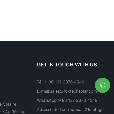
GET IN TOUCH WITH US
Tél. :
+86 137 2376 4549
E-mail:
sales@foxtechsolar.com
WhatsApp :
+86 137 2376 4549
 Solaire
Adresse de l'entreprise :
21e étage,
dé Au Réseau