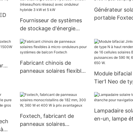
commerciales
Générateur sola
LED
portable Foxt
Fournisseur de systèmes
pour camping e
de stockage d'énergie
 100
solaire hybrides Foxtech
(réseau/hors réseau) avec
onduleur hybride 3 kW et
5 kW
Fabricant chinois de
ar
panneaux solaires flexibles
000W,
Module bifacial
à micro-onduleurs pour
Tier1 Neo de ty
systèmes de balcon
rendement, co
Foxtech
16 cellules sola
pour des puiss
Lampadaire sola
590 W, 620 W, 
Foxtech, fabricant de
en-un, lampe é
tech
650 W.
panneaux solaires
pour navigation
 à
monocristallins de 182