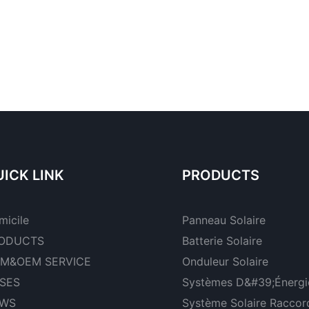
ICK LINK
PRODUCTS
micile
Panneau Solaire
ODUCTS
Batterie Solaire
M&OEM SERVICE
Onduleur Solaire
SES
Systèmes D&#39;énergie
WS
Système Solaire Raccor