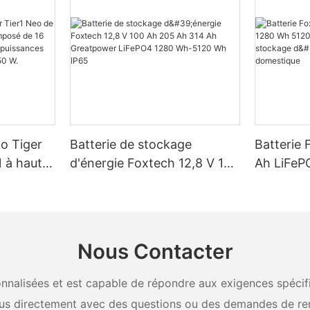
ko Tiger
Batterie de stockage
Batterie 
 à haut
d'énergie Foxtech 12,8 V 100
Ah LiFeP
é de 16
Ah 205 Ah 314 Ah
Wh IP65 
, pour des
Greatpower LiFePO4 1280
stockage 
W, 620 W,
Wh-5120 Wh IP65
domestiq
Nous Contacter
nalisées et est capable de répondre aux exigences spécifiq
us directement avec des questions ou des demandes de re