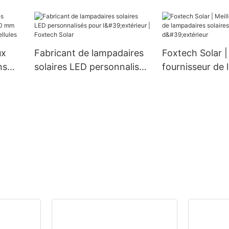
e 4
mm, 300 W, 360 W et 400
0 V,
W à prix avantageux
u
ux
Fabricant de lampadaires
Foxtech Solar |
ns
solaires LED personnalisés
fournisseur de
m 660
pour l'extérieur | Foxtech
solaires LED d'
 132
Solar