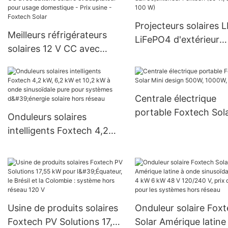
cellules demi-coupées
Projecteurs solaires 
Meilleurs réfrigérateurs
LiFePO4 d'extérieur
solaires 12 V CC avec
Foxtech (60 W, 80 W,
batterie solaire et
W)
adaptateur pour usage
domestique - Prix usine -
Centrale électrique
Foxtech Solar
portable Foxtech Sol
Onduleurs solaires
Mini design 500W, 1
intelligents Foxtech 4,2
1500W
kW, 6,2 kW et 10,2 kW à
onde sinusoïdale pure pour
systèmes d'énergie solaire
hors réseau
Usine de produits solaires
Onduleur solaire Fox
Foxtech PV Solutions 17,55
Solar Amérique latine