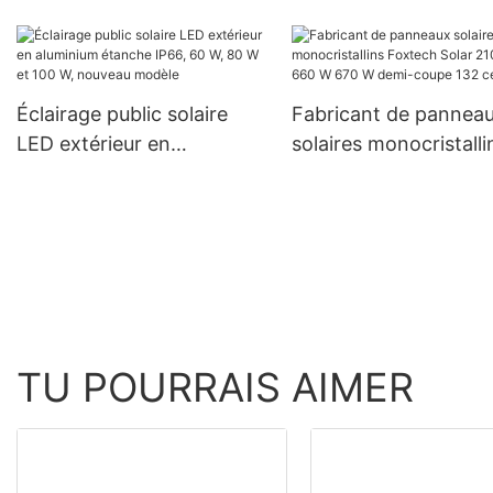
kW pour l'Équateur, le
onde sinusoïdale pur
Brésil et la Colombie :
kW 6 kW 48 V 120/24
système hors réseau 120 V
prix de gros pour les
systèmes hors résea
Éclairage public solaire
Fabricant de pannea
LED extérieur en
solaires monocristalli
aluminium étanche IP66,
Foxtech Solar 210 m
60 W, 80 W et 100 W,
W 670 W demi-coupe
nouveau modèle
cellules
TU POURRAIS AIMER