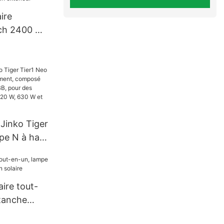
ire
ech 2400 W
n extérieur
 Jinko Tiger
pe N à haut
mposé de
ires BB,
ances de
ire tout-
630 W et
tanche
 solaire