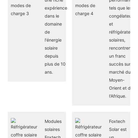
expérience
tels que les
dans le
congélateurs
domaine
et
de
réfrigérateurs
l'énergie
solaires,
solaire
rencontrent
depuis
un franc
plus de 10
succès sur le
ans.
marché du
Moyen-
Orient et de
l'Afrique.
Modules
Foxtech
solaires
Solar est
Foxtech
un