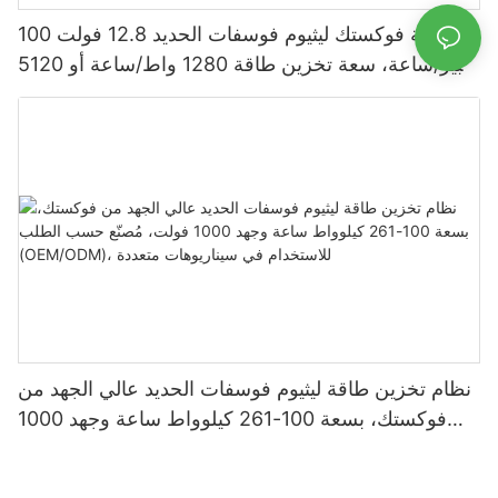
بطارية فوكستك ليثيوم فوسفات الحديد 12.8 فولت 100
أمبير/ساعة، سعة تخزين طاقة 1280 واط/ساعة أو 5120
واط/ساعة، مقاومة للماء والغبار بمعيار IP65، مناسبة
لأنظمة الطاقة الشمسية المنزلية
نظام تخزين طاقة ليثيوم فوسفات الحديد عالي الجهد من
فوكستك، بسعة 100-261 كيلوواط ساعة وجهد 1000
فولت، مُصنّع حسب الطلب (OEM/ODM)، للاستخدام
في سيناريوهات متعددة