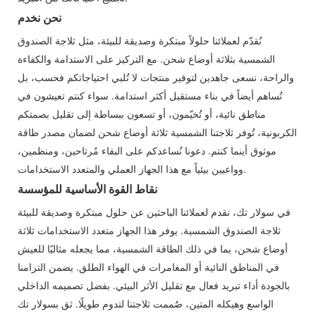
نحن نخدم
نُقدّم لعملائنا حلولاً مبتكرة وصديقة للبيئة، مثل ثلاجة الصندوق
الشمسية بثلاثة أوضاع شحن. مع التركيز على الاستدامة والكفاءة
والراحة، نسعى جاهدين لتوفير منتجات لا تُلبي احتياجاتكم فحسب، بل
تُساهم أيضاً في بناء مستقبل أكثر استدامة. سواء كنتم تعيشون في
مناطق نائية، أو تُخيّمون، أو تسعون ببساطة إلى تقليل بصمتكم
الكربونية، تُوفر ثلاجتنا الشمسية ثلاثة أوضاع شحن لضمان مصدر طاقة
موثوق أينما كنتم. دعونا نُساعدكم على البقاء مُرتاحين، ومنظمين،
وواعيين بيئياً مع هذا الجهاز العملي والمتعدد الاستخدامات.
نقاط القوة الأساسية للمؤسسة
في سولار تك، نقدم لعملائنا الباحثين عن حلول مبتكرة وصديقة للبيئة
ثلاجة الصندوق الشمسية. يوفر هذا الجهاز متعدد الاستخدامات ثلاثة
أوضاع شحن، بما في ذلك الطاقة الشمسية، مما يجعله مثاليًا للعيش
في المناطق النائية أو المغامرات في الهواء الطلق. يضمن التزامنا
بالجودة أداء تبريد فعال مع تقليل الأثر البيئي. بفضل تصميمه الداخلي
الواسع وهيكله المتين، صُممت ثلاجتنا لتدوم طويلًا. ثق بسولار تك