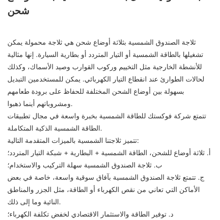
شحن
ثلاجة الصندوق الشمسية بثلاثة أوضاع شحن هي ثلاجة محمولة يمكن
تشغيلها بالطاقة الشمسية أو التيار المتردد أو بطارية السيارة. إنها مثالية
للأنشطة الخارجية مثل التخييم وركوب القوارب وصيد الأسماك، وكذلك
لحالات الطوارئ عند انقطاع التيار الكهربائي. يمكن للمستخدمين التبديل
بسهولة بين أوضاع الشحن المختلفة للحفاظ على برودة طعامهم
ومشروباتهم أينما ذهبوا.
تتمتع شركة فوكستك للطاقة الشمسية بخبرة واسعة في مجال تطبيقات
الطاقة الشمسية الذكية المتكاملة.
تتميز ثلاجتنا الشمسية بالميزات المتقدمة التالية:
أ. ثلاثة أوضاع للشحن، الطاقة الشمسية + البطارية + شبكة التيار المتردد؛
ب. ثلاجة الصندوق الشمسية سهلة التركيب والاستخدام؛
ج. تتمتع ثلاجة الصندوق الشمسية بآفاق سوقية واسعة، خاصة في بعض
الأماكن التي تعاني من نقص الكهرباء أو الطاقة، مثل الجزر والمناطق
النائية وما إلى ذلك.
د. توفير الطاقة والاستثمار الاقتصادي لخفض تكلفة الكهرباء؛