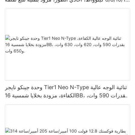
الطاقة القصوى (MPPT)، يدعم توصيل 9 وحدات بالتوازي
لأنظمة الطاقة الشمسية الكهروضوئية.
وحدة جينكو تايجر Tier1 Neo N-Type ثنائية الوجه عالية
الكفاءة، مزودة بخلايا شمسية 16BB، بقدرات 590 وات،
620 وات، 630 وات، و650 وات.