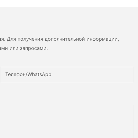
 энергии и
OEM/ODM, на основе
ых домашних
LiFePO4, для различных
сценариев использования.
ия. Для получения дополнительной информации,
ами или запросами.
Телефон/WhatsApp