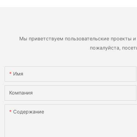
встроенным MPPT-
16BB мощностью 5
контроллером,
620 Вт, 630 Вт, 650
возможность
двусторонние мод
параллельного
двумя батареями.
подключения 9 блоков к
Мы приветствуем пользовательские проекты и 
фотоэлектрической
пожалуйста, посет
системе.
Имя
Компания
Содержание