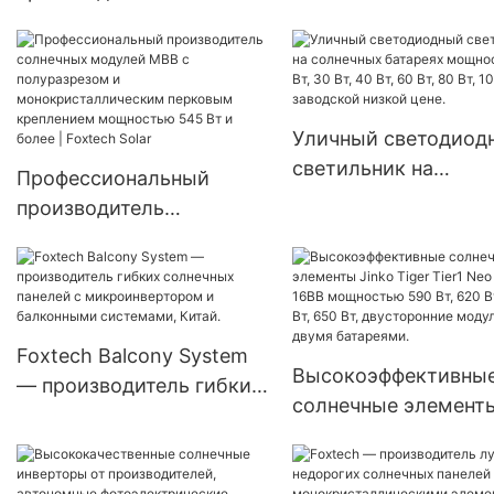
светодиодный улич
высококачественных
фонарь — серия PAD
солнечных
производителя.
светодиодных уличных
светильников
Уличный светодиод
мощностью 30 Вт, 50 Вт,
светильник на
60 Вт, 80 Вт, 100 Вт для
Профессиональный
солнечных батареях
государственных
производитель
мощностью 20 Вт, 30
проектов.
солнечных модулей MBB
40 Вт, 60 Вт, 80 Вт, 
с полуразрезом и
Вт по заводской ни
монокристаллическим
цене.
перковым креплением
Foxtech Balcony System
мощностью 545 Вт и
Высокоэффективны
— производитель гибких
более | Foxtech Solar
солнечные элемент
солнечных панелей с
Jinko Tiger Tier1 Neo
микроинвертором и
Type 16BB мощност
балконными системами,