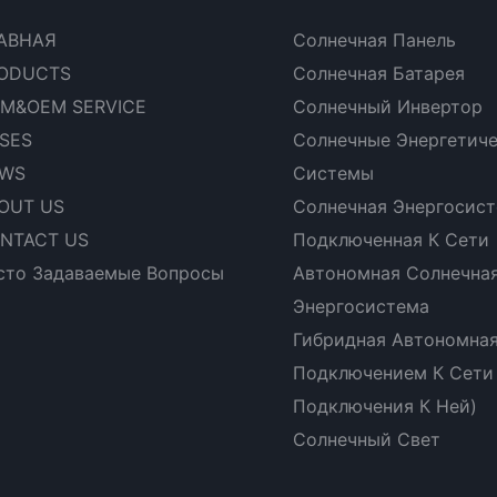
АВНАЯ
Солнечная Панель
ODUCTS
Солнечная Батарея
M&OEM SERVICE
Солнечный Инвертор
SES
Солнечные Энергетич
WS
Системы
OUT US
Солнечная Энергосист
NTACT US
Подключенная К Сети
сто Задаваемые Вопросы
Автономная Солнечна
Энергосистема
Гибридная Автономная
Подключением К Сети
Подключения К Ней)
Солнечный Свет