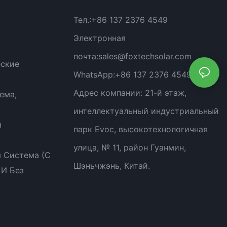
Тел.:
+86 137 2376 4549
Электронная
почта:
sales@foxtechsolar.com
еские
WhatsApp:
+86 137 2376 4549
Адрес компании:
21-й этаж,
ема,
интеллектуальный индустриальный
я
парк Evoc, высокотехнологичная
улица, № 11, район Гуанмин,
 Система (с
Шэньчжэнь, Китай.
 И Без