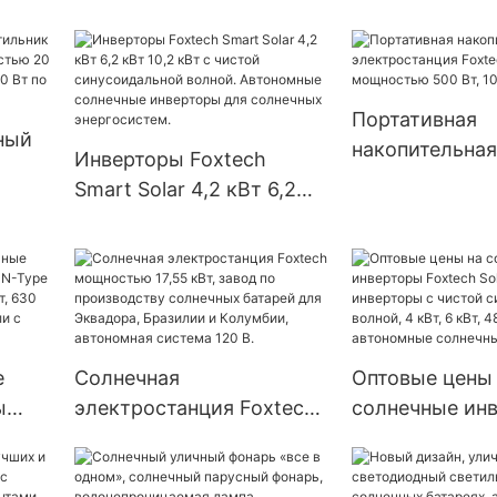
интеллектуальный
ный
мощностью 3 к
светодиодный уличный
 от
и 10 кВт с на
светильник на
энергии.
солнечных батареях —
Портативная
продукция серии G |
ный
накопительная
Foxtech Solar
Инверторы Foxtech
электростанци
Smart Solar 4,2 кВт 6,2
Solar Mini мо
кВт 10,2 кВт с чистой
 Вт,
500 Вт, 1000 Вт
синусоидальной волной.
100
Автономные солнечные
зкой
инверторы для
солнечных
энергосистем.
е
Солнечная
Оптовые цены
ы
электростанция Foxtech
солнечные ин
 N-
мощностью 17,55 кВт,
Foxtech Solar L
ью
завод по производству
America: инве