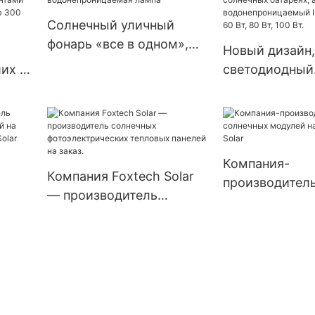
т,
солнечных батарей для
чистой синус
е
Эквадора, Бразилии и
волной, 4 кВт, 
Солнечный уличный
Колумбии, автономная
В, 120/240 В,
фонарь «все в одном»,
Новый дизайн,
система 120 В.
солнечные инв
солнечный парусный
их и
светодиодный
фонарь,
ых
светильник на
водонепроницаемая
солнечных бат
лампа
кими
алюминиевый
ром
водонепрониц
Компания-
 300
IP66, мощност
Компания Foxtech Solar
производител
80 Вт, 100 Вт.
— производитель
ных
солнечных мо
солнечных
ых
заказ | Foxtech
фотоэлектрических
olar
тепловых панелей на
заказ.