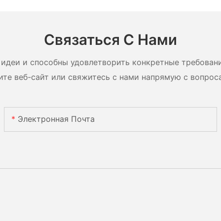
90 Вт,
LiFePO4 1280–5120 Вт·ч
хранения
 Вт,
IP65
солнечн
ули с
систем
Связаться С Нами
идеи и способны удовлетворить конкретные требован
ите веб-сайт или свяжитесь с нами напрямую с вопрос
Электронная Почта