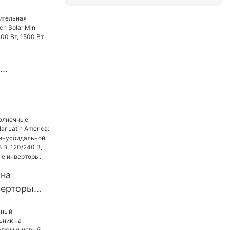
Вт, 5 кВт
копителем
я Foxtech
щностью
, 1500 Вт.
 на
верторы
atin
рторы с