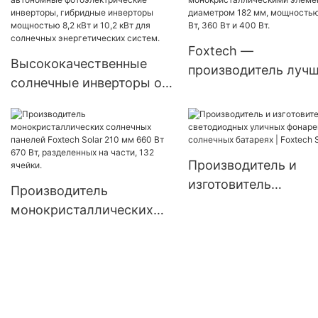
590 Вт, 620 Вт, 630 В
Китай.
650 Вт, двусторонни
модули с двумя
Foxtech —
батареями.
Высококачественные
производитель лучш
солнечные инверторы от
недорогих солнечн
производителей,
панелей с
автономные
монокристалличес
фотоэлектрические
элементами диамет
инверторы, гибридные
Производитель и
182 мм, мощностью
инверторы мощностью
изготовитель
Вт, 360 Вт и 400 Вт.
Производитель
8,2 кВт и 10,2 кВт для
светодиодных улич
монокристаллических
солнечных
фонарей на солнечн
солнечных панелей
энергетических систем.
батареях | Foxtech S
Foxtech Solar 210 мм 660
Вт 670 Вт, разделенных
на части, 132 ячейки.