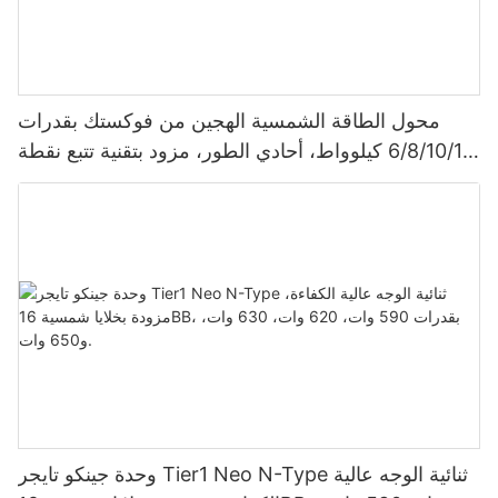
محول الطاقة الشمسية الهجين من فوكستك بقدرات
6/8/10/12 كيلوواط، أحادي الطور، مزود بتقنية تتبع نقطة
الطاقة القصوى (MPPT)، يدعم توصيل 9 وحدات بالتوازي
لأنظمة الطاقة الشمسية الكهروضوئية.
وحدة جينكو تايجر Tier1 Neo N-Type ثنائية الوجه عالية