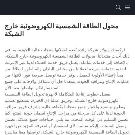
محول الطاقة الشمسية الكهروضوئية خارج
الشبكة
فوكستك سولار شركة رائدة تُقدم لعملائها منتجات عالية الجودة، بما في
ذلك أحدث منتجاتنا، محولات الطاقة الشمسية الكهروضوئية خارج الشبكة،
بالإضافة إلى خدمات شاملة. يعمل فريق خدمة العملاء لدينا عبر الإنترنت
لتقديم خدمات سريعة لعملائنا من مختلف البلدان والمناطق. انطلاقًا من
مبدأ إعطاء الأولوية للعميل، نوفر خدمة توصيل سريعة فور الانتهاء من
عمليات الإنتاج ومراقبة الجودة. يسعدنا حل أي مشاكل والإجابة على جميع
استفساراتكم. تواصلوا معنا الآن.
بفضل خطوط إنتاجنا المتكاملة لأجهزة تحويل الطاقة الشمسية
الكهروضوئية خارج الشبكة، وفريق عملنا ذي الخبرة، نستطيع تصميم
وتطوير وتصنيع واختبار جميع منتجاتنا بكفاءة عالية. يشرف فريق مراقبة
الجودة لدينا على كل مرحلة من مراحل الإنتاج لضمان جودة المنتج. كما
نضمن التسليم في الوقت المحدد، بما يلبي احتياجات جميع عملائنا. نضمن
وصول المنتجات إليكم سالمة. لأي استفسار أو لمعرفة المزيد عن أجهزة
تحويل الطاقة الشمسية الكهروضوئية خارج الشبكة، تواصلوا معنا مباشرة.