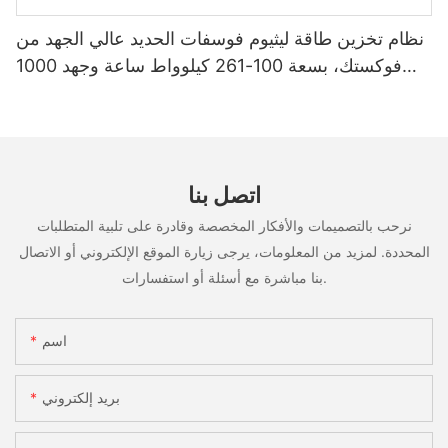
نظام تخزين طاقة ليثيوم فوسفات الحديد عالي الجهد من
فوكستك، بسعة 100-261 كيلوواط ساعة وجهد 1000
فولت، مُصنّع حسب الطلب (OEM/ODM)، للاستخدام
في سيناريوهات متعددة
اتصل بنا
نرحب بالتصميمات والأفكار المخصصة وقادرة على تلبية المتطلبات
المحددة. لمزيد من المعلومات، يرجى زيارة الموقع الإلكتروني أو الاتصال
بنا مباشرة مع أسئلة أو استفسارات.
اسم
بريد إلكتروني