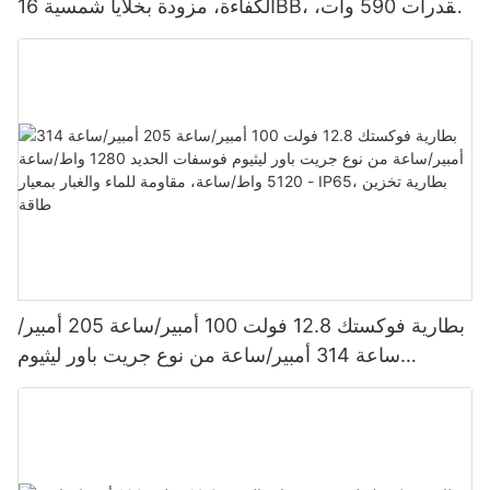
الكفاءة، مزودة بخلايا شمسية 16BB، بقدرات 590 وات،
620 وات، 630 وات، و650 وات.
بطارية فوكستك 12.8 فولت 100 أمبير/ساعة 205 أمبير/
ساعة 314 أمبير/ساعة من نوع جريت باور ليثيوم
فوسفات الحديد 1280 واط/ساعة - 5120 واط/ساعة،
مقاومة للماء والغبار بمعيار IP65، بطارية تخزين طاقة