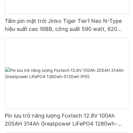
Tấm pin mặt trời Jinko Tiger Tier1 Neo N-Type
hiệu suất cao 16BB, công suất 590 watt, 620
watt, 630 watt, 650 watt, dạng module hai mặt.
Pin lưu trữ năng lượng Foxtech 12.8V 100Ah
205AH 314Ah Greatpower LiFePO4 1280wh-
5120wh IP65