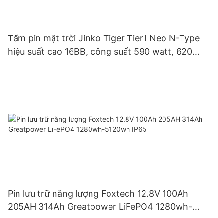
Tấm pin mặt trời Jinko Tiger Tier1 Neo N-Type
hiệu suất cao 16BB, công suất 590 watt, 620
watt, 630 watt, 650 watt, dạng module hai mặt.
Pin lưu trữ năng lượng Foxtech 12.8V 100Ah
205AH 314Ah Greatpower LiFePO4 1280wh-