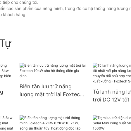
c tiếp cho chúng tôi.
ển các sản phẩm của riêng mình, trong đó có hệ thống năng lượng mặt
ho khách hàng.
Tự
Biến tần lưu trữ năng
ng
Tủ lạnh năng l
lượng mặt trời lai Foxtech
trời DC 12V tốt
10kW cho hệ thống điện
2kw
pin năng lượng 
gia đình
cho
bộ chuyển đổi 
tần
cho gia đình - 