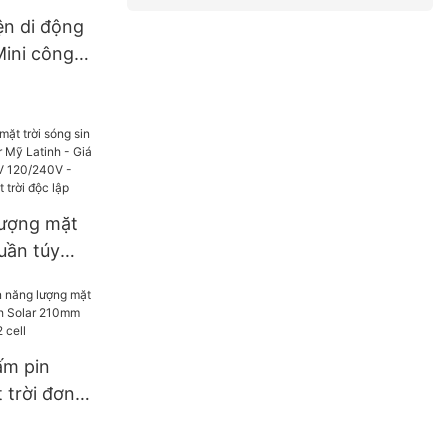
h Solar
ện di động
Mini công
00W, 1500W
lượng mặt
huần túy
Mỹ Latinh -
4kW 6kW
 Biến tần
 trời độc
ấm pin
 trời đơn
h Solar
70W cắt