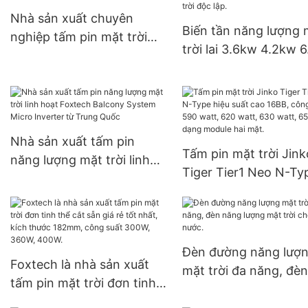
Growatt nối lưới.
100W dành cho các dự án
Nhà sản xuất chuyên
Biến tần năng lượng 
của chính phủ.
nghiệp tấm pin mặt trời
trời lai 3.6kw 4.2kw 
mono perc MBB nửa cắt
biến tần năng lượng 
545w+ | Foxtech Solar
trời 150A MPPT, biến 
năng lượng mặt trời 
lập.
Nhà sản xuất tấm pin
Tấm pin mặt trời Jink
năng lượng mặt trời linh
Tiger Tier1 Neo N-Ty
hoạt Foxtech Balcony
hiệu suất cao 16BB, 
System Micro Inverter từ
suất 590 watt, 620 w
Trung Quốc
630 watt, 650 watt, 
module hai mặt.
Đèn đường năng lượ
Foxtech là nhà sản xuất
mặt trời đa năng, đèn
tấm pin mặt trời đơn tinh
năng lượng mặt trời 
thể cắt sẵn giá rẻ tốt nhất,
nước.