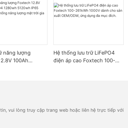
rữ năng lượng
Hệ thống lưu trữ LiFePO4
12.8V 100Ah
điện áp cao Foxtech 100-
 1280wh 5120wh
261kWh 1000V dành cho
h cho hệ thống
sản xuất OEM/ODM, ứng
g mặt trời gia đình
dụng đa mục đích.
n, vui lòng truy cập trang web hoặc liên hệ trực tiếp với