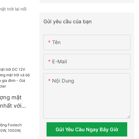
 trời lai nối
Gửi yêu cầu của bạn
Tên
E-Mail
Nội Dung
ượng mặt
 nhất với
mặt trời và
phù hợp
Gửi Yêu Cầu Ngay Bây Giờ
Giá xuất