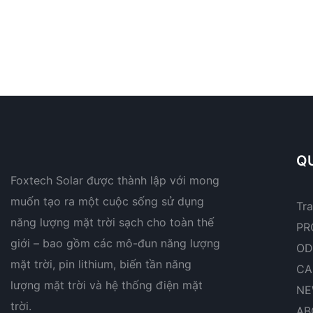
QU
Foxtech Solar được thành lập với mong
muốn tạo ra một cuộc sống sử dụng
Tr
năng lượng mặt trời sạch cho toàn thế
PR
giới – bao gồm các mô-đun năng lượng
OD
mặt trời, pin lithium, biến tần năng
CA
lượng mặt trời và hệ thống điện mặt
NE
trời.
AB