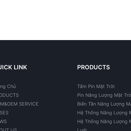
ICK LINK
PRODUCTS
ang Chủ
Tấm Pin Mặt Trời
ODUCTS
Pin Năng Lượng Mặt Trờ
M&OEM SERVICE
Biến Tần Năng Lượng Mặ
SES
Hệ Thống Năng Lượng M
WS
Hệ Thống Năng Lượng M
OUT US
Lưới