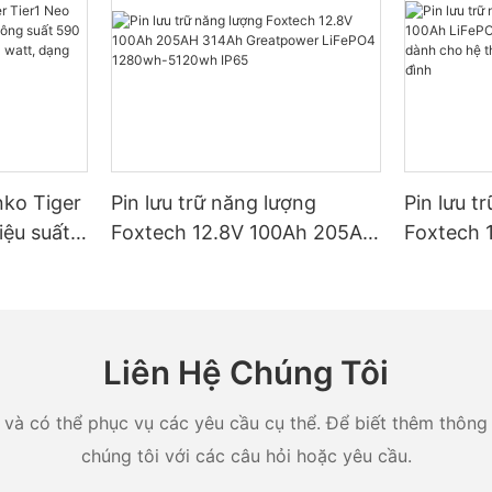
nko Tiger
Pin lưu trữ năng lượng
Pin lưu t
iệu suất
Foxtech 12.8V 100Ah 205AH
Foxtech 
t 590
314Ah Greatpower LiFePO4
LiFePO4
 watt,
1280wh-5120wh IP65
IP65 dàn
ule hai
năng lượn
Liên Hệ Chúng Tôi
và có thể phục vụ các yêu cầu cụ thể. Để biết thêm thông ti
chúng tôi với các câu hỏi hoặc yêu cầu.