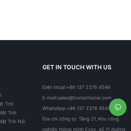
GET IN TOUCH WITH US
Điện thoại:
+86 137 2376 4549
i
E-mail:
sales@foxtechsolar.com
t Trời
WhatsApp:
+86 137 2376 4549
ặt Trời
Địa chỉ công ty:
Tầng 21, Khu công
ặt Trời Nối
nghiệp thông minh Evoc, số 11 đường