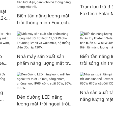
xưởng - Foxtec
Trạm lưu trữ đi
mặt
Foxtech Solar 
Biến tần năng lượng mặt
6.2kw,
suất 500W, 10
trời thông minh Foxtech
mặt
4.2KW 6.2KW 10.2KW,
tần
sóng sin thuần túy, hoạt
độc
động độc lập trên lưới
điện, dành cho hệ thống
o
Nhà máy sản xuất sản
Biến tần năng 
năng lượng mặt trời.
pe
phẩm năng lượng mặt trời
trời sóng sin t
công
Foxtech 17,55kW cho
Foxtech Solar 
att,
Ecuador, Brazil và
Giá bán buôn 
dạng
Colombia, hệ thống điện
48V 120/240V -
độc lập 120V.
năng lượng mặt
ng
Nhà sản xuất t
Đèn đường LED năng
lập
năng lượng mặt
lượng mặt trời ngoài trời
chống
tinh thể Foxtec
thiết kế mới, bằng nhôm,
210mm 660W 6