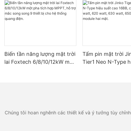
Biến tần năng lượng mặt trời
Tấm pin mặt trời Ji
lai Foxtech 6/8/10/12kW một
Tier1 Neo N-Type h
pha tích hợp MPPT, hỗ trợ
cao 16BB, công suấ
mắc song song 9 thiết bị
watt, 620 watt, 630
cho hệ thống quang điện.
650 watt, dạng mod
mặt.
Chúng tôi hoan nghênh các thiết kế và ý tưởng tùy chỉnh 