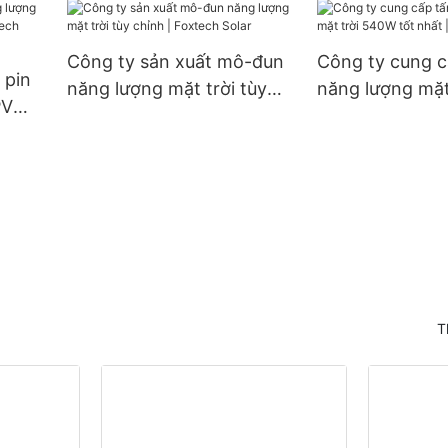
chống nước IP66, công
đôi 132 cell
suất 60W, 80W, 100W.
Công ty sản xuất mô-đun
Công ty cung c
 pin
năng lượng mặt trời tùy
năng lượng mặt
PV
chỉnh | Foxtech Solar
tốt nhất | Foxt
tech
T