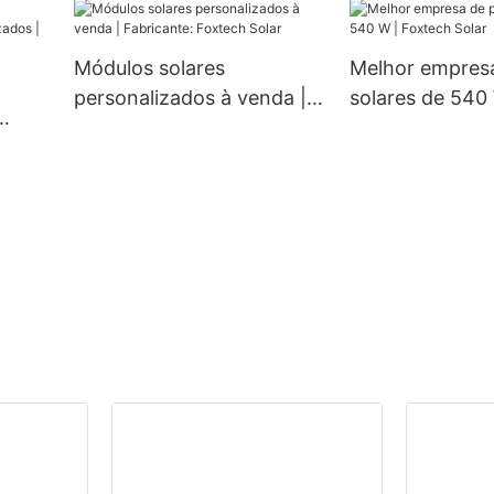
com classificação IP66 à
660 W e 670 W
prova d'água, 60W, 80W e
células (meio c
Módulos solares
Melhor empresa
100W.
personalizados à venda |
solares de 540
Fabricante: Foxtech Solar
Foxtech Solar
os |