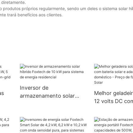
 diretamente.
rodutos próprios regularmente, sendo um deles o sistema solar hí
e trará benefícios aos clientes.
Inversor de
as
Melhor geladeir
armazenamento solar
12 volts DC co
híbrido Foxtech de 10 kW
W, 5
solar e adaptad
para sistema de energia
m
doméstico - Pr
residencial
watt
fábrica - Foxte