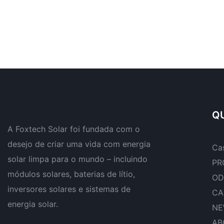
QU
A Foxtech Solar foi fundada com o
desejo de criar uma vida com energia
Ca
solar limpa para o mundo – incluindo
PR
módulos solares, baterias de lítio,
OD
inversores solares e sistemas de
CA
energia solar.
NE
AB