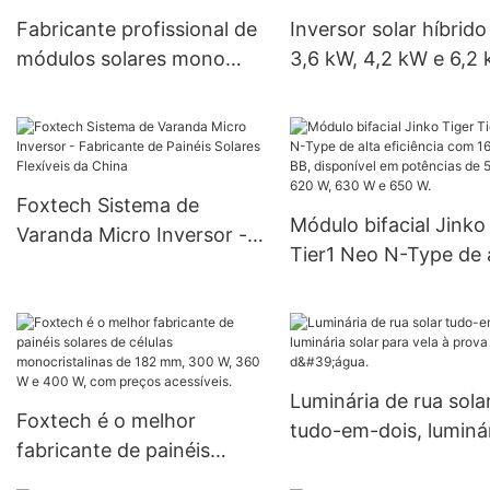
potências de 30W, 50W,
Fabricante profissional de
Inversor solar híbrido
60W, 80W e 100W, ideais
módulos solares mono
3,6 kW, 4,2 kW e 6,2
para projetos
PERC MBB de 545 W+ |
com MPPT de 150 A 
governamentais.
Foxtech Solar
sistemas isolados da 
Foxtech Sistema de
Módulo bifacial Jinko
Varanda Micro Inversor -
Tier1 Neo N-Type de 
Fabricante de Painéis
eficiência com 16 célu
Solares Flexíveis da China
BB, disponível em
potências de 590 W, 
W, 630 W e 650 W.
Luminária de rua sola
Foxtech é o melhor
tudo-em-dois, luminá
fabricante de painéis
solar para vela à pro
solares de células
d'água.