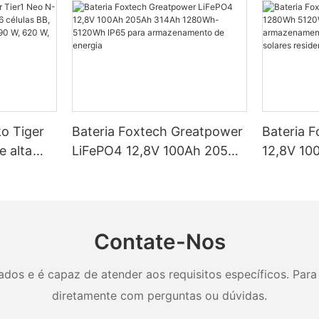
ko Tiger
Bateria Foxtech Greatpower
Bateria 
e alta
LiFePO4 12,8V 100Ah 205Ah
12,8V 10
élulas BB,
314Ah 1280Wh-5120Wh
5120Wh I
ncias de
IP65 para armazenamento
armazena
 W e 650
de energia
em siste
residenci
Contate-Nos
os e é capaz de atender aos requisitos específicos. Para 
diretamente com perguntas ou dúvidas.