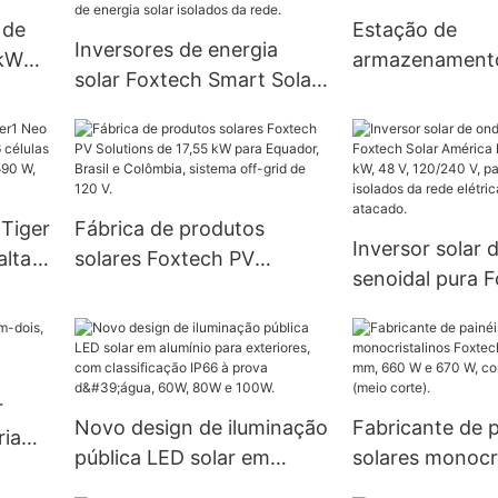
 de
Estação de
Inversores de energia
 kW
armazenament
solar Foxtech Smart Solar
para
energia portáti
de 4,2 kW, 6,2 kW e 10,2
rede.
Solar Mini, com
kW com onda senoidal
capacidades d
pura, para sistemas de
1000W e 1500W
energia solar isolados da
 Tiger
Fábrica de produtos
rede.
Inversor solar 
alta
solares Foxtech PV
senoidal pura 
las
Solutions de 17,55 kW para
Solar América 
Equador, Brasil e
e 6 kW, 48 V, 1
620
Colômbia, sistema off-grid
para sistemas i
de 120 V.
rede elétrica. 
r
Novo design de iluminação
Fabricante de p
atacado.
ria
pública LED solar em
solares monocri
va
alumínio para exteriores,
Foxtech Solar 