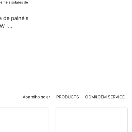
, com 132
orte).
 de painéis
 W |
Aparelho solar
PRODUCTS
ODM&OEM SERVICE