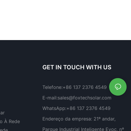
GET IN TOUCH WITH US
Telefone:
+86 137 2376 4549
E-mail:
sales@foxtechsolar.com
WhatsApp:
+86 137 2376 4549
lar
Endereço da empresa:
21º andar,
do À Rede
Parque Industrial Inteligente Evoc, nº
Rede