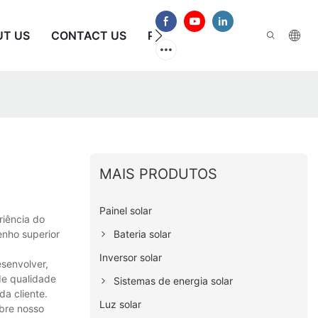
UT US
CONTACT US
PERGUNTAS FREQUENTES
MAIS PRODUTOS
Painel solar
riência do
Bateria solar
enho superior
Inversor solar
esenvolver,
de qualidade
Sistemas de energia solar
a cliente.
Luz solar
obre nosso