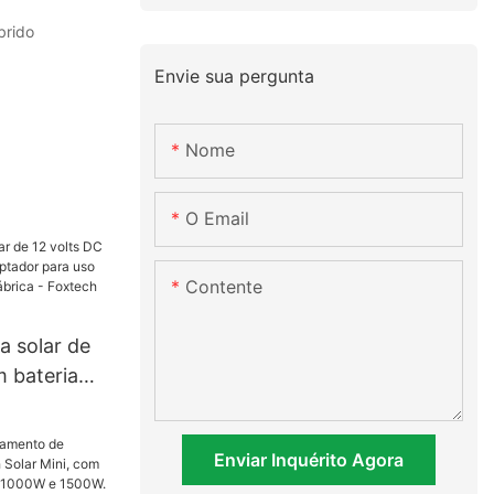
brido
Envie sua pergunta
Nome
O Email
Contente
a solar de
m bateria
or para uso
eço de
Enviar Inquérito Agora
ch Solar