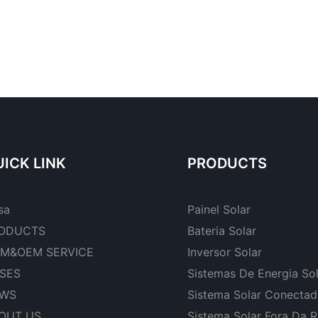
ICK LINK
PRODUCTS
sa
Painel Solar
ODUCTS
Bateria Solar
M&OEM SERVICE
Inversor Solar
SES
Sistemas De Energia So
WS
Sistema Solar Conecta
OUT US
Sistema Solar Fora Da 