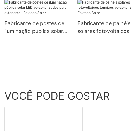
monocristalinas de 182
mm, 300 W, 360 W e 400
W, com preços acessíveis.
Fabricante de postes de
Fabricante de painéis
iluminação pública solar
solares fotovoltaicos
LED personalizados para
térmicos personalizad
exteriores | Foxtech Solar
Foxtech Solar
VOCÊ PODE GOSTAR