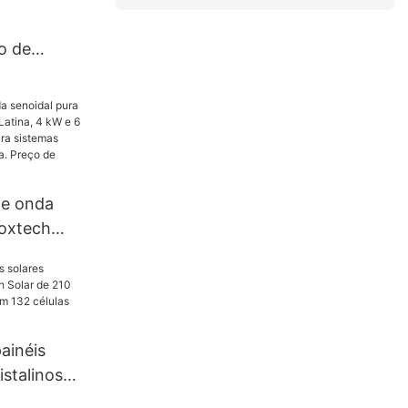
o de
l Foxtech
e 500W,
.
de onda
Foxtech
Latina, 4 kW
20/240 V,
solados da
Preço de
ainéis
stalinos
de 210 mm,