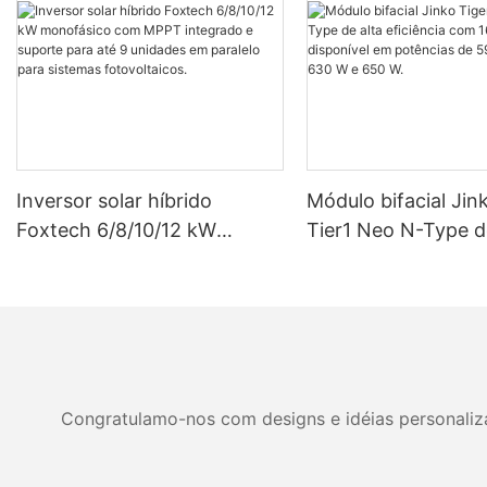
Inversor solar híbrido
Módulo bifacial Jin
Foxtech 6/8/10/12 kW
Tier1 Neo N-Type d
monofásico com MPPT
eficiência com 16 c
integrado e suporte para até
disponível em potê
9 unidades em paralelo para
590 W, 620 W, 630
sistemas fotovoltaicos.
W.
Congratulamo-nos com designs e idéias personalizad