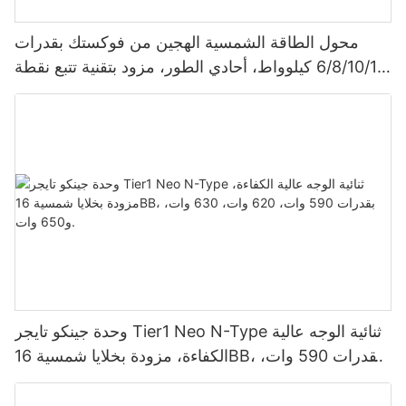
محول الطاقة الشمسية الهجين من فوكستك بقدرات
6/8/10/12 كيلوواط، أحادي الطور، مزود بتقنية تتبع نقطة
الطاقة القصوى (MPPT)، يدعم توصيل 9 وحدات بالتوازي
لأنظمة الطاقة الشمسية الكهروضوئية.
وحدة جينكو تايجر Tier1 Neo N-Type ثنائية الوجه عالية
الكفاءة، مزودة بخلايا شمسية 16BB، بقدرات 590 وات،
620 وات، 630 وات، و650 وات.