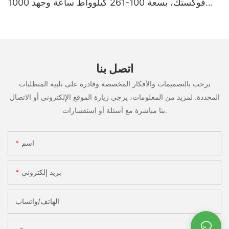
فوكستك، بسعة 100-261 كيلوواط ساعة وجهد 1000
فولت، مُصنّع حسب الطلب (OEM/ODM)، للاستخدام
في سيناريوهات متعددة
اتصل بنا
نرحب بالتصميمات والأفكار المخصصة وقادرة على تلبية المتطلبات
المحددة. لمزيد من المعلومات، يرجى زيارة الموقع الإلكتروني أو الاتصال
بنا مباشرة مع أسئلة أو استفسارات.
اسم
بريد إلكتروني
الهاتف/واتساب