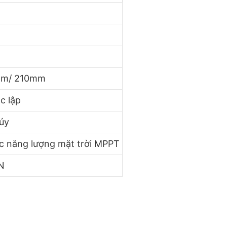
mm/ 210mm
c lập
túy
ạc năng lượng mặt trời MPPT
N