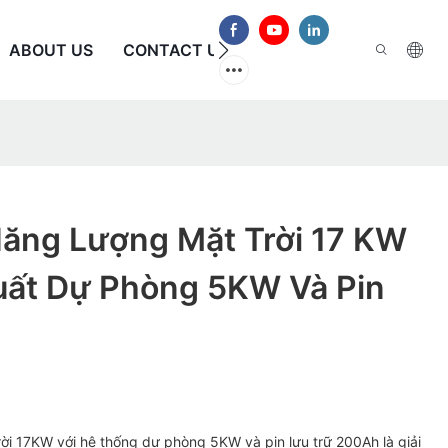
ABOUT US
CONTACT US
CÂU HỎI THƯỜNG GẶP
ăng Lượng Mặt Trời 17 KW
uất Dự Phòng 5KW Và Pin
ời 17KW với hệ thống dự phòng 5KW và pin lưu trữ 200Ah là giải