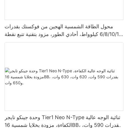
محول الطاقة الشمسية الهجين من فوكستك بقدرات
6/8/10/12 كيلوواط، أحادي الطور، مزود بتقنية تتبع نقطة
الطاقة القصوى (MPPT)، يدعم توصيل 9 وحدات بالتوازي
لأنظمة الطاقة الشمسية الكهروضوئية.
وحدة جينكو تايجر Tier1 Neo N-Type ثنائية الوجه عالية
الكفاءة، مزودة بخلايا شمسية 16BB، بقدرات 590 وات،