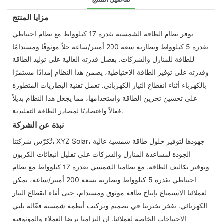
مزايا المنتج
يوفر نظام الطاقة الشمسية بقدرة 17 كيلوواط مع نظام احتياطي
بقدرة 5 كيلوواط وبطارية سعة 200 أمبير/ساعة حلاً موثوقًا ومستدامًا
للطاقة للمنازل والشركات. بفضل قدرته العالية على توليد الطاقة
وقدرته على توفير الطاقة الاحتياطية، يضمن هذا النظام إمدادًا مستمرًا
بالكهرباء أثناء انقطاع التيار الكهربائي. تعمل تقنية البطاريات المتطورة
على تحسين تخزين الطاقة واستخدامها، مما يجعل هذا النظام بديلاً
فعالاً واقتصاديًا لمصادر الطاقة التقليدية.
نبذة عن الشركة
تُكرّس شركتنا، XYZ Solar، جهودها لتوفير حلول طاقة شمسية عالية
الجودة لمساعدة المنازل والشركات على تقليل انبعاثات الكربون
وتوفير تكاليف الطاقة. مع نظامنا الشمسي بقدرة 17 كيلوواط مع نظام
احتياطي بقدرة 5 كيلوواط وبطارية بسعة 200 أمبير/ساعة، يمكن
لعملائنا الاستمتاع بإنتاج طاقة موثوق ومستدام، حتى أثناء انقطاع التيار
الكهربائي. نفخر بخبرتنا في تصميم وتركيب أنظمة شمسية فعّالة تلبي
الاحتياجات الخاصة لعملائنا. إن التزامنا برضا العملاء والموثوقية