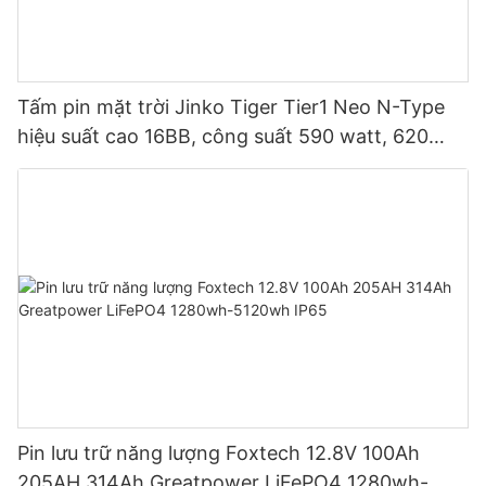
Tấm pin mặt trời Jinko Tiger Tier1 Neo N-Type
hiệu suất cao 16BB, công suất 590 watt, 620
watt, 630 watt, 650 watt, dạng module hai mặt.
Pin lưu trữ năng lượng Foxtech 12.8V 100Ah
205AH 314Ah Greatpower LiFePO4 1280wh-