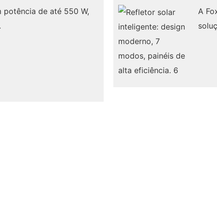
 potência de até 550 W,
A Fo
.
soluç