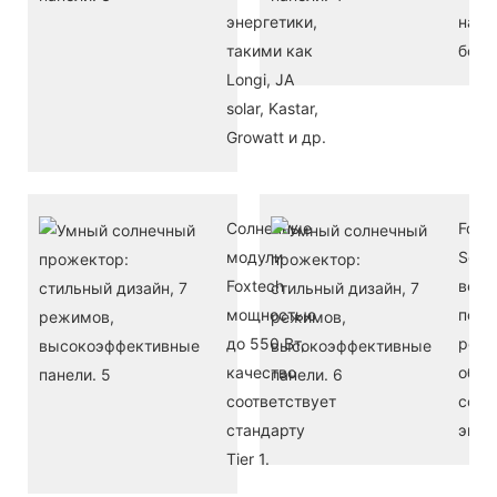
энергетики,
нас
такими как
более
Longi, JA
solar, Kastar,
Growatt и др.
Солнечные
Foxt
модули
Sola
Foxtech
веду
мощностью
пост
до 550 Вт,
реше
качество
обла
соответствует
солн
стандарту
энер
Tier 1.