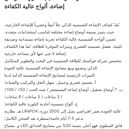
إضاءة، ألواح عالية الكفاءة
يُعدّ كشاف الإضاءة الشمسية الذكي حلاً أنيقاً وعصرياً للإضاءة الخارجية،
حيث يتميز بسبعة أوضاع إضاءة مختلفة لتناسب استخدامات متعددة.
تضمن ألواحه الشمسية عالية الكفاءة تجربة إضاءة مستدامة وصديقة
للبيئة. بفضل تصميمه العصري وميزاته الموفرة للطاقة، يُعدّ هذا الكشاف
إضافة لا غنى عنها لأي مساحة خارجية.
تتخصص شركة فوكستك للطاقة الشمسية في البحث والتطوير المتكامل
الذكي وتصنيع وبيع مصابيح الإضاءة الشمسية عالية الجودة.
الميزات الرئيسية لمصابيح الإضاءة الشمسية الذكية لدينا:
أ. تصميم عصري وجميل، سهل النقل والتركيب والصيانة؛
ب. 7 أوضاع تشغيل، أوضاع إضاءة المستشعر / شبه الحث / 50٪ / 100٪
/ 3 ساعات / 5 ساعات / 8 ساعات؛
ج. ألواح شمسية أحادية البلورة عالية الكفاءة؛
هـ. بطارية LiFePO4 عالية الجودة بعمر افتراضي يصل إلى 2000 دورة،
تدعم 5-7 أيام غائمة/ممطرة بعد الشحن الكامل؛
و. مصباح LED فائق السطوع، فهو أعلى بنسبة 30% من مصابيح الحدائق