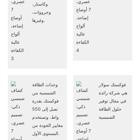
وكاستار،
وجرووات،
وغيرها.
فوكستك سولار
وحدات الطاقة
هي شركة رائدة
الشمسية من
في مجال توفير
فوكستك بقدرة
حلول الطاقة
تصل إلى 550
الشمسية
واط، وتستخدم
معايير الجودة من
المستوى الأول.