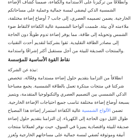
وانطلاقًا من تركيزنا على الاستدامة والكفاءة، صممنا كشاف الإضاءة
الشمسية الذكي ليضفي لمسة جمالية وعملية على مساحاتكم
الخارجية. يضمن تصميمه العصري، إلى جانب 7 أوضاع إضاءة مختلفة،
ملاءمته لأي بيئة. صُممت ألواحنا الشمسية عالية الكفاءة لالتقاط ضوء
الشمس وتحويله إلى طاقة، مما يوفر إضاءة تدوم طويلًا دون الحاجة
إلى مصادر الطاقة التقليدية. ثقوا بشركتنا لتقديم أحدث التقنيات
والمنتجات الصديقة للبيئة من أجل مستقبل أكثر إشراقًا واستدامة.
نقاط القوة الأساسية للمؤسسة
نبذة عن الشركة:
انطلاقاً من التزامنا بتقديم حلول إضاءة مستدامة وفعّالة، تتخصص
شركتنا في منتجات مبتكرة تعمل بالطاقة الشمسية. يجمع مصباحنا
الذكي الشمسي بين التصميم العصري والتكنولوجيا المتقدمة، ويتميز
بسبعة أوضاع إضاءة مختلفة تناسب جميع احتياجات الإضاءة الخارجية.
تضمن
الألواح الشمسية
عالية الكفاءة استمرار إضاءة هذا المصباح
طوال الليل دون الحاجة إلى الكهرباء. إن التزامنا بتقديم حلول إضاءة
صديقة للبيئة واقتصادية يميزنا في السوق، حيث نوفر لعملائنا منتجات
أنيقة وموثوقة تُضفي لمسة جمالية على مساحاتهم الخارجية وتُعزز