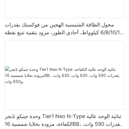
محول الطاقة الشمسية الهجين من فوكستك بقدرات
6/8/10/12 كيلوواط، أحادي الطور، مزود بتقنية تتبع نقطة
الطاقة القصوى (MPPT)، يدعم توصيل 9 وحدات بالتوازي
لأنظمة الطاقة الشمسية الكهروضوئية.
وحدة جينكو تايجر Tier1 Neo N-Type ثنائية الوجه عالية
الكفاءة، مزودة بخلايا شمسية 16BB، بقدرات 590 وات،